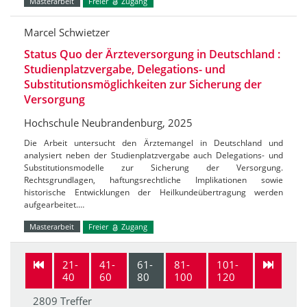
Masterarbeit
Freier
Zugang
Marcel Schwietzer
Status Quo der Ärzteversorgung in Deutschland :
Studienplatzvergabe, Delegations- und
Substitutionsmöglichkeiten zur Sicherung der
Versorgung
Hochschule Neubrandenburg, 2025
Die Arbeit untersucht den Ärztemangel in Deutschland und
analysiert neben der Studienplatzvergabe auch Delegations- und
Substitutionsmodelle zur Sicherung der Versorgung.
Rechtsgrundlagen, haftungsrechtliche Implikationen sowie
historische Entwicklungen der Heilkundeübertragung werden
aufgearbeitet.…
Masterarbeit
Freier
Zugang
21-
41-
61-
81-
101-
40
60
80
100
120
2809 Treffer