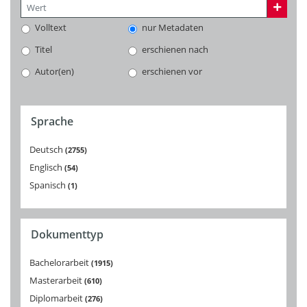
Volltext
nur Metadaten
Titel
erschienen nach
Autor(en)
erschienen vor
Sprache
Deutsch
2755
Englisch
54
Spanisch
1
Dokumenttyp
Bachelorarbeit
1915
Masterarbeit
610
Diplomarbeit
276