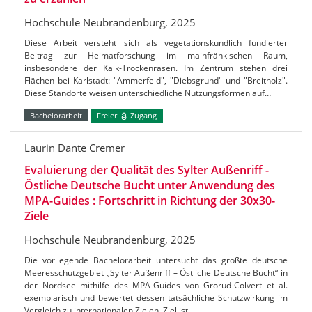
Hochschule Neubrandenburg, 2025
Diese Arbeit versteht sich als vegetationskundlich fundierter
Beitrag zur Heimatforschung im mainfränkischen Raum,
insbesondere der Kalk-Trockenrasen. Im Zentrum stehen drei
Flächen bei Karlstadt: "Ammerfeld", "Diebsgrund" und "Breitholz".
Diese Standorte weisen unterschiedliche Nutzungsformen auf…
Bachelorarbeit
Freier
Zugang
Laurin Dante Cremer
Evaluierung der Qualität des Sylter Außenriff -
Östliche Deutsche Bucht unter Anwendung des
MPA-Guides : Fortschritt in Richtung der 30x30-
Ziele
Hochschule Neubrandenburg, 2025
Die vorliegende Bachelorarbeit untersucht das größte deutsche
Meeresschutzgebiet „Sylter Außenriff – Östliche Deutsche Bucht“ in
der Nordsee mithilfe des MPA-Guides von Grorud-Colvert et al.
exemplarisch und bewertet dessen tatsächliche Schutzwirkung im
Vergleich zu internationalen Zielen. Ziel ist…