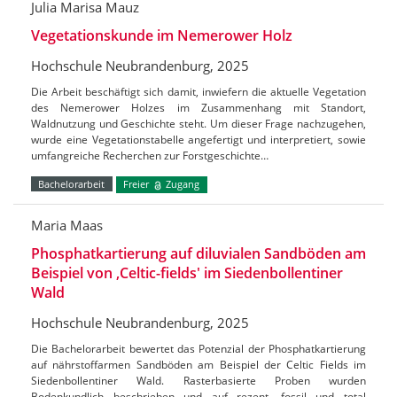
Julia Marisa Mauz
Vegetationskunde im Nemerower Holz
Hochschule Neubrandenburg, 2025
Die Arbeit beschäftigt sich damit, inwiefern die aktuelle Vegetation
des Nemerower Holzes im Zusammenhang mit Standort,
Waldnutzung und Geschichte steht. Um dieser Frage nachzugehen,
wurde eine Vegetationstabelle angefertigt und interpretiert, sowie
umfangreiche Recherchen zur Forstgeschichte…
Bachelorarbeit
Freier
Zugang
Maria Maas
Phosphatkartierung auf diluvialen Sandböden am
Beispiel von ‚Celtic-fields' im Siedenbollentiner
Wald
Hochschule Neubrandenburg, 2025
Die Bachelorarbeit bewertet das Potenzial der Phosphatkartierung
auf nährstoffarmen Sandböden am Beispiel der Celtic Fields im
Siedenbollentiner Wald. Rasterbasierte Proben wurden
Bodenkundlich beschrieben und auf rezent, fossil und total