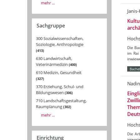
mehr ...
Janis
Kultu
Sachgruppe
arch
Hochs
300 Sozialwissenschaften,
Soziologie, Anthropologie
Die Ba
413
im Rai
630 Landwirtschaft,
inwiewe
Veterinärmedizin
400
Bachel
610 Medizin, Gesundheit
327
Nadin
370 Erziehung, Schul- und
Bildungswesen
Eingl
306
Zwill
710 Landschaftsgestaltung,
Theme
Raumplanung
302
Deut
mehr ...
Hochs
Die Arb
Einrichtung
integri