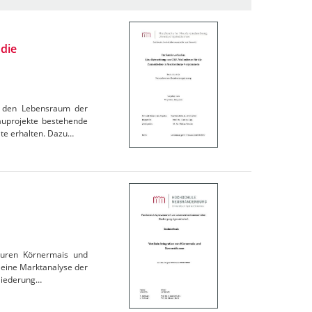
die
n, den Lebensraum der
uprojekte bestehende
ate erhalten. Dazu…
turen Körnermais und
 eine Marktanalyse der
gliederung…