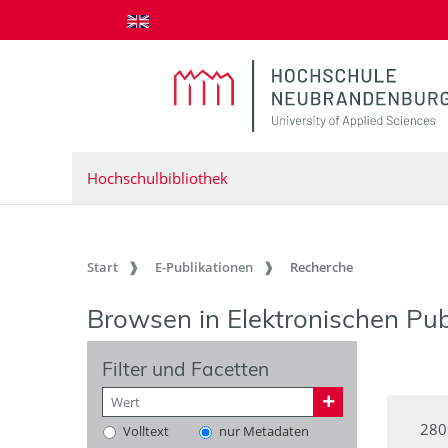
zum Inhalt springen
Hochschulbibliothek
Start
E-Publikationen
Recherche
Browsen in Elektronischen Pub
Filter und Facetten
280
Volltext
nur Metadaten