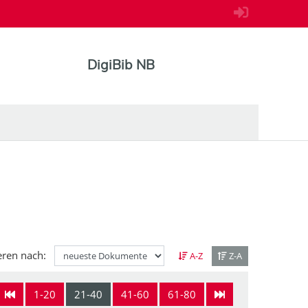
DigiBib NB
eren nach:
A-Z
Z-A
1-20
21-40
41-60
61-80