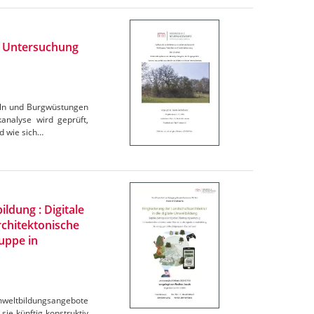
 : Untersuchung
eln und Burgwüstungen
analyse wird geprüft,
nd wie sich…
ldung : Digitale
rchitektonische
ruppe in
Umweltbildungsangebote
sie künftig konstruktiv