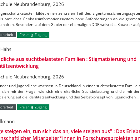
chule Neubrandenburg, 2026
egenschaftskataster bildet einen zentralen Teil des Eigentumssicherungssyst
als amtliches Geobasisinformationssystem hohe Anforderungen an die geometr
schaften. Besonders auf dem Gebiet der ehemaligen DDR weist das Kataster au
orarbeit
Freier
Zugang
 Hahs
dliche aus suchtbelasteten Familien : Stigmatisierung und
itätsentwicklung
chule Neubrandenburg, 2026
inder und Jugendliche wachsen in Deutschland in einer suchtbelasteten Familie 
t sich mit der Frage, wie sich eine elterliche Suchtbelastung und die mit d
isierung auf die Identitätsentwicklung und das Selbstkonzept von Jugendlichen…
orarbeit
Freier
Zugang
illmann
ge steigen ein, tun sich das an, viele steigen aus" : Das Erleb
nschaftlicher Mitarbeiter*innen in Forschungsprojekten 