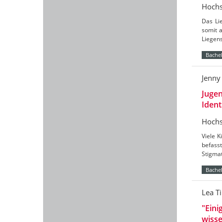
Hochs
Das Li
somit 
Liegen
Bachel
Jenny
Jugen
Ident
Hochs
Viele K
befass
Stigmat
Bachel
Lea T
"Eini
wisse