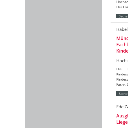
Hochsc
Der Fok
Bachel
Isabe
Münc
Fachk
Kind
Hochs
Die B
Kinde
Kindes
Fachkrä
Bachel
Ede Z
Ausgl
Liege