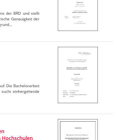
ems der BRD und stellt
ische Genauigkeit der
fgrund…
auf. Die Bachelorarbeit
er sucht einhergehende
en
an Hochschulen