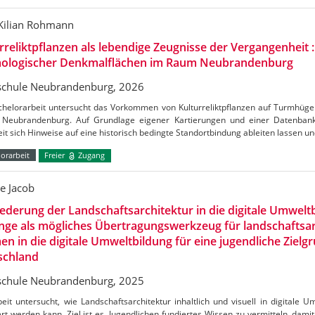
-Kilian Rohmann
rreliktpflanzen als lebendige Zeugnisse der Vergangenheit
äologischer Denkmalflächen im Raum Neubrandenburg
chule Neubrandenburg, 2026
chelorarbeit untersucht das Vorkommen von Kulturreliktpflanzen auf Turmhüg
 Neubrandenburg. Auf Grundlage eigener Kartierungen und einer Datenbank
it sich Hinweise auf eine historisch bedingte Standortbindung ableiten lassen u
orarbeit
Freier
Zugang
e Jacob
iederung der Landschaftsarchitektur in die digitale Umweltbi
inge als mögliches Übertragungswerkzeug für landschaftsa
n in die digitale Umweltbildung für eine jugendliche Zielg
schland
chule Neubrandenburg, 2025
eit untersucht, wie Landschaftsarchitektur inhaltlich und visuell in digitale 
ert werden kann. Ziel ist es, Jugendlichen fundiertes Wissen zu vermitteln, damit 