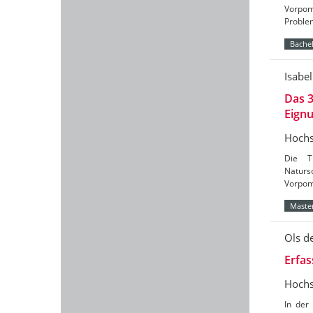
Vorpom
Problem
Bachel
Isabel
Das 3
Eign
Hochs
Die T
Naturs
Vorpomm
Master
Ols d
Erfa
Hochs
In der