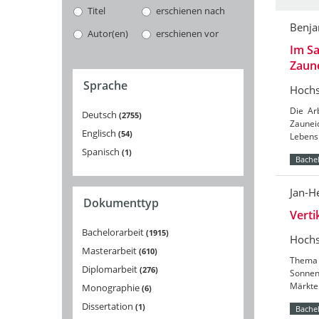
Titel
erschienen nach
Benj
Autor(en)
erschienen vor
Im Sa
Zaun
Sprache
Hochs
Die Ar
Deutsch
2755
Zaunei
Englisch
54
Lebensr
Spanisch
1
Bachel
Jan-H
Dokumenttyp
Vert
Bachelorarbeit
1915
Hochs
Masterarbeit
610
Thema 
Diplomarbeit
276
Sonnenb
Märkte 
Monographie
6
Dissertation
1
Bachel