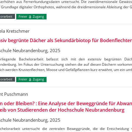
erhöhen aus Fernerkundungsdaten untersucht. Die zweidimensionale Gewässerk
uf Grundlage digitaler Orthophotos, während die dreidimensionale Ableitung de
orarbeit
Freier
Zugang
ela Kretschmer
siv begrünte Dächer als Sekundärbiotop für Bodenflechte
chule Neubrandenburg, 2025
rliegende Bachelorarbeit befasst sich mit den extensiv begrünten Dä
ndenburg. Im Fokus der Untersuchung stehen die auf diesen Dächern vorkom
lich werden Krustenflechten, Moose und Gefäßpflanzen kurz erwähnt, um ein um
orarbeit
Freier
Zugang
nt Puschmann
n oder Bleiben? : Eine Analyse der Beweggründe für Abwa
leib von Studierenden der Hochschule Neubrandenburg
chule Neubrandenburg, 2025
chelorarbeit untersucht die zentralen Beweggründe, die die Entscheidung