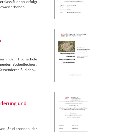
lassifikation erfolgt
r Gewässerhöhen…
n
chern der Hochschule
menden Bodenflechten.
fassenderes Bild der…
nderung und
 von Studierenden der