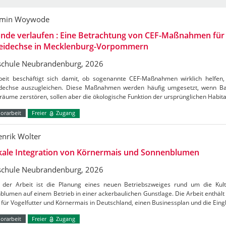
amin Woywode
nde verlaufen : Eine Betrachtung von CEF-Maßnahmen für 
eidechse in Mecklenburg-Vorpommern
chule Neubrandenburg, 2026
beit beschäftigt sich damit, ob sogenannte CEF-Maßnahmen wirklich helfe
dechse auszugleichen. Diese Maßnahmen werden häufig umgesetzt, wenn Ba
äume zerstören, sollen aber die ökologische Funktion der ursprünglichen Habit
orarbeit
Freier
Zugang
enrik Wolter
ikale Integration von Körnermais und Sonnenblumen
chule Neubrandenburg, 2026
der Arbeit ist die Planung eines neuen Betriebszweiges rund um die Kul
lumen auf einem Betrieb in einer ackerbaulichen Gunstlage. Die Arbeit enthält
für Vogelfutter und Körnermais in Deutschland, einen Businessplan und die Ein
orarbeit
Freier
Zugang