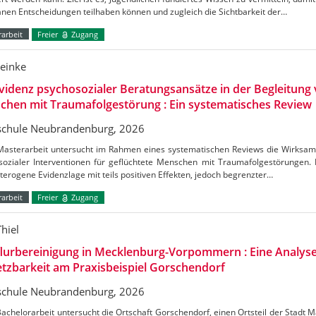
nen Entscheidungen teilhaben können und zugleich die Sichtbarkeit der…
arbeit
Freier
Zugang
Reinke
videnz psychosozialer Beratungsansätze in der Begleitung 
hen mit Traumafolgestörung : Ein systematisches Review
chule Neubrandenburg, 2026
Masterarbeit untersucht im Rahmen eines systematischen Reviews die Wirksamk
sozialer Interventionen für geflüchtete Menschen mit Traumafolgestörungen. 
terogene Evidenzlage mit teils positiven Effekten, jedoch begrenzter…
arbeit
Freier
Zugang
hiel
lurbereinigung in Mecklenburg-Vorpommern : Eine Analyse
zbarkeit am Praxisbeispiel Gorschendorf
chule Neubrandenburg, 2026
achelorarbeit untersucht die Ortschaft Gorschendorf, einen Ortsteil der Stadt 