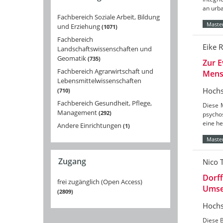
an urba
Fachbereich Soziale Arbeit, Bildung
Master
und Erziehung
1071
Fachbereich
Eike 
Landschaftswissenschaften und
Geomatik
735
Zur E
Fachbereich Agrarwirtschaft und
Mensc
Lebensmittelwissenschaften
Hochs
710
Fachbereich Gesundheit, Pflege,
Diese 
Management
292
psycho
eine he
Andere Einrichtungen
1
Master
Zugang
Nico T
Dorff
frei zugänglich (Open Access)
Umset
2809
Hochs
Diese B