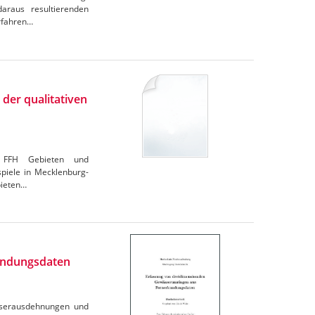
araus resultierenden
erfahren…
 der qualitativen
n, FFH Gebieten und
spiele in Mecklenburg-
bieten…
undungsdaten
ässerausdehnungen und