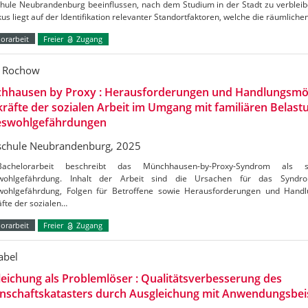
hule Neubrandenburg beeinflussen, nach dem Studium in der Stadt zu verblei
us liegt auf der Identifikation relevanter Standortfaktoren, welche die räumliche
orarbeit
Freier
Zugang
l Rochow
hhausen by Proxy : Herausforderungen und Handlungsmög
räfte der sozialen Arbeit im Umgang mit familiären Belas
eswohlgefährdungen
chule Neubrandenburg, 2025
achelorarbeit beschreibt das Münchhausen-by-Proxy-Syndrom als 
swohlgefährdung. Inhalt der Arbeit sind die Ursachen für das Synd
wohlgefährdung, Folgen für Betroffene sowie Herausforderungen und Handl
fte der sozialen…
orarbeit
Freier
Zugang
abel
eichung als Problemlöser : Qualitätsverbesserung des
nschaftskatasters durch Ausgleichung mit Anwendungsbei