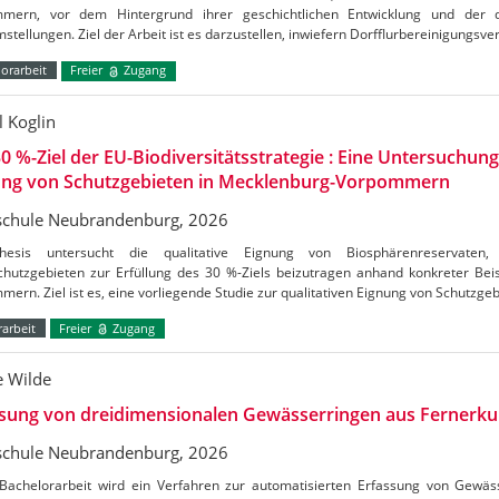
mern, vor dem Hintergrund ihrer geschichtlichen Entwicklung und der d
stellungen. Ziel der Arbeit ist es darzustellen, inwiefern Dorfflurbereinigungsv
orarbeit
Freier
Zugang
l Koglin
0 %-Ziel der EU-Biodiversitätsstrategie : Eine Untersuchung
ung von Schutzgebieten in Mecklenburg-Vorpommern
chule Neubrandenburg, 2026
hesis untersucht die qualitative Eignung von Biosphärenreservate
chutzgebieten zur Erfüllung des 30 %-Ziels beizutragen anhand konkreter Bei
ern. Ziel ist es, eine vorliegende Studie zur qualitativen Eignung von Schutzge
arbeit
Freier
Zugang
e Wilde
ssung von dreidimensionalen Gewässerringen aus Fernerk
chule Neubrandenburg, 2026
 Bachelorarbeit wird ein Verfahren zur automatisierten Erfassung von Gew