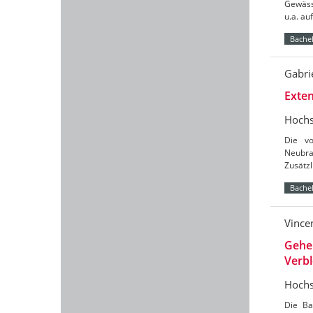
Gewäss
u.a. a
Bachel
Gabri
Exten
Hochs
Die vo
Neubra
Zusätz
Bachel
Vince
Gehe
Verb
Hochs
Die Ba