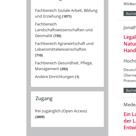
Wildbes
Fachbereich Soziale Arbeit, Bildung
Bachel
und Erziehung
1071
Fachbereich
Jonat
Landschaftswissenschaften und
Geomatik
735
Legal
Natu
Fachbereich Agrarwirtschaft und
Lebensmittelwissenschaften
Handl
710
Hochs
Fachbereich Gesundheit, Pflege,
Management
292
Deutsc
Überna
Andere Einrichtungen
1
Präsenz
Bachel
Zugang
Mede
frei zugänglich (Open Access)
Ein L
2809
der L
Entw