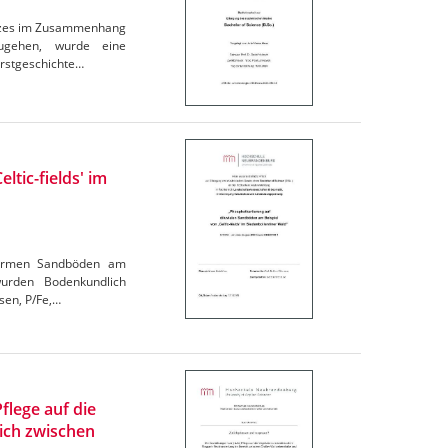
Holzes im Zusammenhang
ugehen, wurde eine
orstgeschichte…
ltic-fields' im
ffarmen Sandböden am
wurden Bodenkundlich
sen, P/Fe,…
flege auf die
ich zwischen