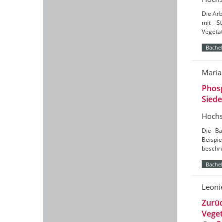
Die Arb
mit S
Vegetat
Bachel
Maria
Phosp
Siede
Hochs
Die Ba
Beispi
beschri
Bachel
Leoni
Zurüc
Vege