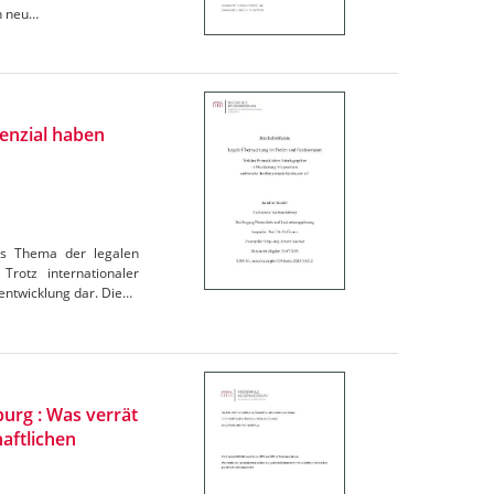
in neu…
enzial haben
as Thema der legalen
Trotz internationaler
entwicklung dar. Die…
urg : Was verrät
aftlichen