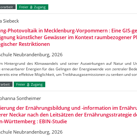
orarbeit
Freier
Zugang
a Siebeck
ing-Photovoltaik in Mecklenburg-Vorpommern : Eine GIS-ge
Eignung künstlicher Gewässer im Kontext raumbezogener 
gischer Restriktionen
chule Neubrandenburg, 2026
m Hintergrund des Klimawandels und seiner Auswirkungen auf Natur und Umw
 erneuerbarer Energien für das Gelingen der Energiewende von zentraler Bedeu
bereits eine effektive Möglichkeit, um Treibhausgasemissionen zu senken und s
arbeit
Freier
Zugang
Johanna Sontheimer
uierung der Ernährungsbildung und -information im Ernäh
erer Neckar nach den Leitsätzen der Ernährungsstrategie 
n-Württemberg : EBIN-Studie
chule Neubrandenburg, 2026