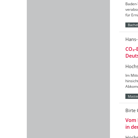
Baden-
verabs
für Er
Bachel
Hans-
CO₂-B
Deut
Hochs
Im Mitt
hinsic
Abkomm
Master
Birte 
Vom 
in de
Hochs