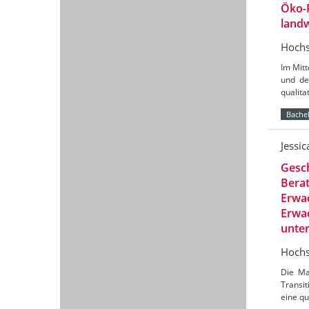
Öko-
landw
Hochs
Im Mit
und de
qualit
Bachel
Jessi
Gesch
Berat
Erwac
Erwac
unte
Hochs
Die Ma
Transit
eine qu