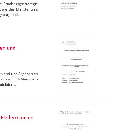
e Ernährungsstrategie
trale des Ministeriums
igsburg und…
ien und
chland und Argentinien
 ist das EU-Mercosur-
oduktion…
n Fledermäusen