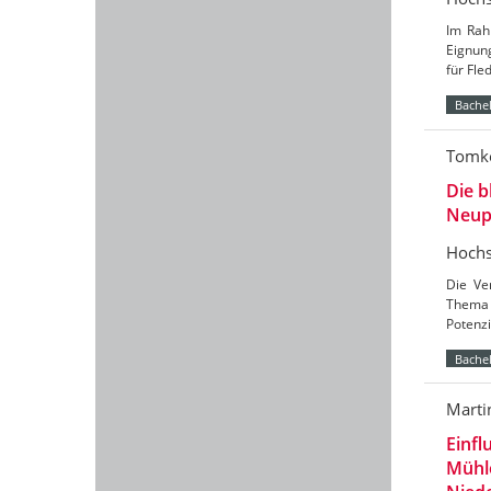
Im Rah
Eignun
für Fl
Bachel
Tomke
Die b
Neup
Hochs
Die Ve
Thema 
Potenzi
Bachel
Marti
Einfl
Mühl