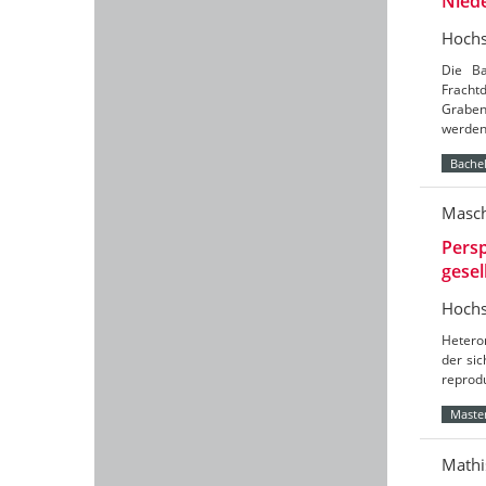
Nied
Hochs
Die Ba
Frach
Graben
werde
Bachel
Masch
Persp
gesel
Hochs
Hetero
der sic
reprod
Master
Mathi