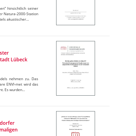
“ hinsichtlich seiner
r Natura-2000-Station
els akustischer…
ster
tadt Lübeck
andels nehmen zu. Das
are ENVI-met wird das
cht. Es wurden…
ndorfer
maligen