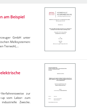
n am Beispiel
derzeuger GmbH unter
atischen Melksystemen:
den Tierwohl,…
elektrische
F-Verfahrensweise zur
le-up vom Labor- zum
industrielle Zwecke.