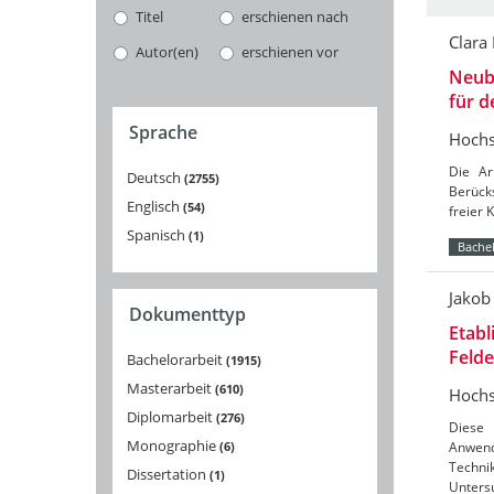
Titel
erschienen nach
Clara
Autor(en)
erschienen vor
Neuba
für 
Sprache
Hochs
Die Ar
Deutsch
2755
Berücks
Englisch
54
freier 
Spanisch
1
Bachel
Jakob
Dokumenttyp
Etabl
Feld
Bachelorarbeit
1915
Masterarbeit
610
Hochs
Diplomarbeit
276
Diese 
Monographie
6
Anwend
Techni
Dissertation
1
Unters