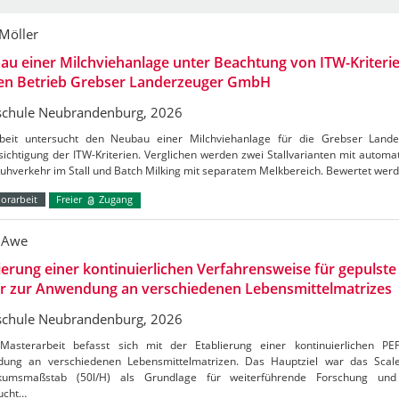
 Möller
u einer Milchviehanlage unter Beachtung von ITW-Kriterie
den Betrieb Grebser Landerzeuger GmbH
chule Neubrandenburg, 2026
beit untersucht den Neubau einer Milchviehanlage für die Grebser Lan
ichtigung der ITW-Kriterien. Verglichen werden zwei Stallvarianten mit autom
Kuhverkehr im Stall und Batch Milking mit separatem Melkbereich. Bewertet wer
orarbeit
Freier
Zugang
 Awe
ierung einer kontinuierlichen Verfahrensweise für gepulste 
er zur Anwendung an verschiedenen Lebensmittelmatrizes
chule Neubrandenburg, 2026
Masterarbeit befasst sich mit der Etablierung einer kontinuierlichen PE
ung an verschiedenen Lebensmittelmatrizen. Das Hauptziel war das Sca
kumsmaßstab (50l/H) als Grundlage für weiterführende Forschung und 
ucht…