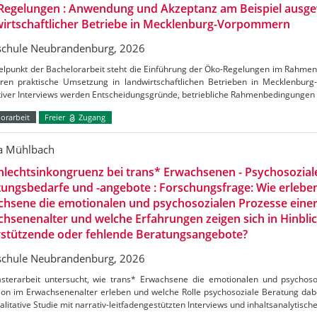
Regelungen : Anwendung und Akzeptanz am Beispiel ausge
irtschaftlicher Betriebe in Mecklenburg-Vorpommern
chule Neubrandenburg, 2026
telpunkt der Bachelorarbeit steht die Einführung der Öko-Regelungen im Rahm
ren praktische Umsetzung in landwirtschaftlichen Betrieben in Mecklenbu
ativer Interviews werden Entscheidungsgründe, betriebliche Rahmenbedingungen
orarbeit
Freier
Zugang
ca Mühlbach
lechtsinkongruenz bei trans* Erwachsenen - Psychosozial
ungsbedarfe und -angebote : Forschungsfrage: Wie erlebe
hsene die emotionalen und psychosozialen Prozesse einer
hsenenalter und welche Erfahrungen zeigen sich in Hinblic
rstützende oder fehlende Beratungsangebote?
chule Neubrandenburg, 2026
sterarbeit untersucht, wie trans* Erwachsene die emotionalen und psychoso
ion im Erwachsenenalter erleben und welche Rolle psychosoziale Beratung dabei
alitative Studie mit narrativ-leitfadengestützten Interviews und inhaltsanalytisch