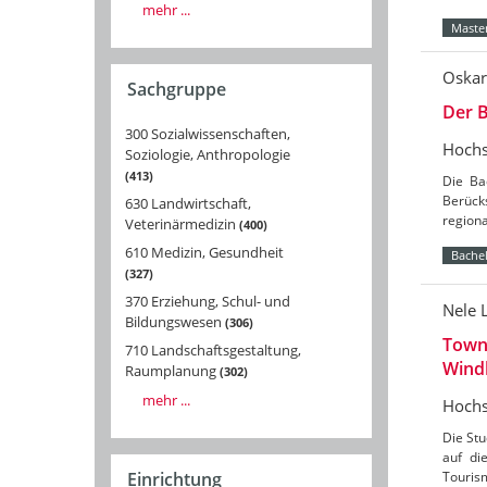
mehr ...
Master
Oskar
Sachgruppe
Der B
300 Sozialwissenschaften,
Hochs
Soziologie, Anthropologie
413
Die Ba
Berücks
630 Landwirtschaft,
region
Veterinärmedizin
400
610 Medizin, Gesundheit
Bachel
327
370 Erziehung, Schul- und
Nele 
Bildungswesen
306
Towns
710 Landschaftsgestaltung,
Wind
Raumplanung
302
mehr ...
Hochs
Die St
auf di
Tourism
Einrichtung