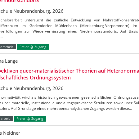
ermoorstandorts
chule Neubrandenburg, 2026
chelorarbeit untersucht die zeitliche Entwicklung von Nährstoffkonzentrat
tdifferenzen im Godendorfer Mühlenbach (Mecklenburg-Vorpommern) 
verfüllungen zur Wiedervernässung eines Niedermoorstandorts. Auf Basis
n…
orarbeit
Freier
Zugang
a Lange
ektiven queer-materialistischer Theorien auf Heteronormat
lschaftliches Ordnungssystem
chule Neubrandenburg, 2026
normativität wird als historisch gewachsener gesellschaftlicher Ordnungszus
h über materielle, institutionelle und alltagspraktische Strukturen sowie über S
uziert. Auf Grundlage eines mehrebeneanalytischen Zugangs werden diese…
arbeit
Freier
Zugang
s Neldner