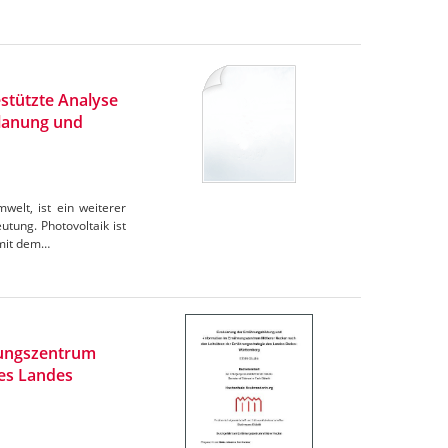
stützte Analyse
Planung und
elt, ist ein weiterer
tung. Photovoltaik ist
omit dem…
rungszentrum
des Landes