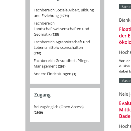
Bachel
Fachbereich Soziale Arbeit, Bildung
und Erziehung
1071
Biank
Fachbereich
Landschaftswissenschaften und
Float
Geomatik
735
der 
ökolo
Fachbereich Agrarwirtschaft und
Lebensmittelwissenschaften
Hochs
710
Fachbereich Gesundheit, Pflege,
Vor de
Management
Ausbau
292
dabei 
Andere Einrichtungen
1
Master
Nele 
Zugang
Eval
frei zugänglich (Open Access)
Mittl
2809
Bade
Hochs