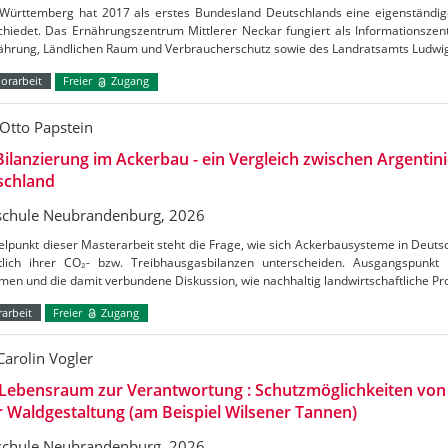
Württemberg hat 2017 als erstes Bundesland Deutschlands eine eigenständig
chiedet. Das Ernährungszentrum Mittlerer Neckar fungiert als Informationszen
nährung, Ländlichen Raum und Verbraucherschutz sowie des Landratsamts Ludw
orarbeit
Freier
Zugang
Otto Papstein
ilanzierung im Ackerbau - ein Vergleich zwischen Argentin
schland
chule Neubrandenburg, 2026
elpunkt dieser Masterarbeit steht die Frage, wie sich Ackerbausysteme in Deuts
htlich ihrer CO₂- bzw. Treibhausgasbilanzen unterscheiden. Ausgangspunkt
en und die damit verbundene Diskussion, wie nachhaltig landwirtschaftliche Pr
arbeit
Freier
Zugang
Carolin Vogler
Lebensraum zur Verantwortung : Schutzmöglichkeiten vo
r Waldgestaltung (am Beispiel Wilsener Tannen)
chule Neubrandenburg, 2026