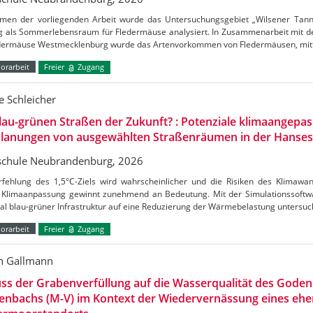
men der vorliegenden Arbeit wurde das Untersuchungsgebiet „Wilsener Tannen
g als Sommerlebensraum für Fledermäuse analysiert. In Zusammenarbeit mit de
edermäuse Westmecklenburg wurde das Artenvorkommen von Fledermäusen, mitt
orarbeit
Freier
Zugang
 Schleicher
lau-grünen Straßen der Zukunft? : Potenziale klimaangepas
lanungen von ausgewählten Straßenräumen in der Hanses
chule Neubrandenburg, 2026
rfehlung des 1,5°C-Ziels wird wahrscheinlicher und die Risiken des Klimaw
Klimaanpassung gewinnt zunehmend an Bedeutung. Mit der Simulationssoftw
al blau-grüner Infrastruktur auf eine Reduzierung der Wärmebelastung untersu
orarbeit
Freier
Zugang
n Gallmann
uss der Grabenverfüllung auf die Wasserqualität des Gode
enbachs (M-V) im Kontext der Wiedervernässung eines ehe