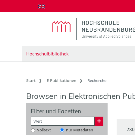
zum Inhalt springen
Hochschulbibliothek
Start
E-Publikationen
Recherche
Browsen in Elektronischen Pub
Filter und Facetten
280
Volltext
nur Metadaten