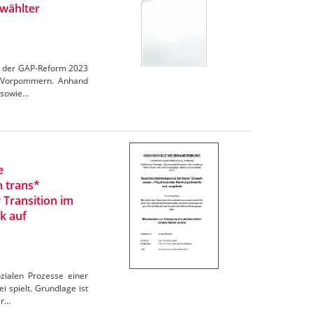
wählter
en der GAP-Reform 2023
rg-Vorpommern. Anhand
 sowie…
e
n trans*
 Transition im
k auf
zialen Prozesse einer
 spielt. Grundlage ist
er…