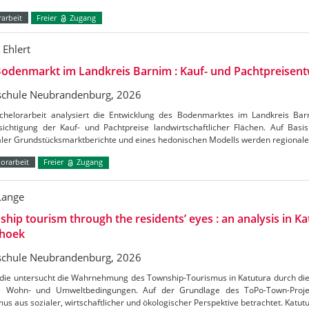
arbeit
Freier
Zugang
 Ehlert
odenmarkt im Landkreis Barnim : Kauf- und Pachtpreisent
chule Neubrandenburg, 2026
chelorarbeit analysiert die Entwicklung des Bodenmarktes im Landkreis Ba
ichtigung der Kauf- und Pachtpreise landwirtschaftlicher Flächen. Auf Basis 
aler Grundstücksmarktberichte und eines hedonischen Modells werden regional
orarbeit
Freier
Zugang
Lange
hip tourism through the residents’ eyes : an analysis in Ka
hoek
chule Neubrandenburg, 2026
udie untersucht die Wahrnehmung des Township-Tourismus in Katutura durch di
e Wohn- und Umweltbedingungen. Auf der Grundlage des ToPo-Town-Projek
us aus sozialer, wirtschaftlicher und ökologischer Perspektive betrachtet. Katutu