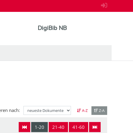
DigiBib NB
eren nach:
A-Z
Z-A
1-20
21-40
41-60