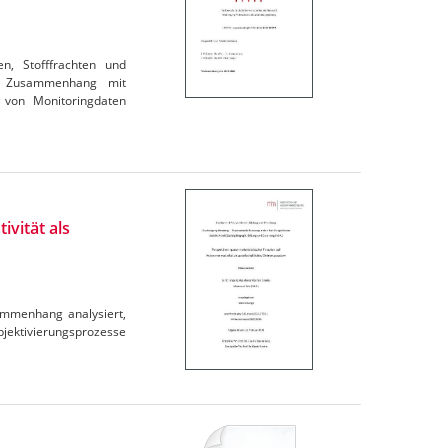
en, Stofffrachten und
im Zusammenhang mit
 von Monitoringdaten
ivität als
ammenhang analysiert,
ubjektivierungsprozesse