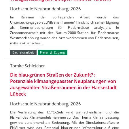
Hochschule Neubrandenburg, 2026
Im Rahmen der vorliegenden Arbeit wurde das
Untersuchungsgebiet „Wilsener Tannen“ hinsichtlich seiner Eignung
als Sommerlebensraum für Fledermäuse analysiert. In
Zusammenarbeit mit der Natura-2000-Station für Fledermäuse
Westmecklenburg wurde das Artenvorkommen von Fledermäusen,
mittels akustischer…
Bachelorarbeit
Freier
Zugang
Tomke Schleicher
Die blau-grünen Straßen der Zukunft? :
Potenziale klimaangepasster Neuplanungen von
ausgewählten Straßenräumen in der Hansestadt
Lübeck
Hochschule Neubrandenburg, 2026
Die Verfehlung des 1,5°C-Ziels wird wahrscheinlicher und die
Risiken des Klimawandels nehmen zu. Das Thema Klimaanpassung
gewinnt zunehmend an Bedeutung. Mit der Simulationssoftware
ENVI-met wird das Potenzial blau-grüner Infrastruktur auf eine