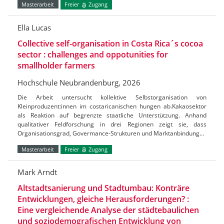
Masterarbeit
Freier
Zugang
Ella Lucas
Collective self-organisation in Costa Rica´s cocoa
sector : challenges and oppotunities for
smallholder farmers
Hochschule Neubrandenburg, 2026
Die Arbeit untersucht kollektive Selbstorganisation von
Kleinproduzent:innen im costaricanischen hungen ab.Kakaosektor
als Reaktion auf begrenzte staatliche Unterstützung. Anhand
qualitativer Feldforschung in drei Regionen zeigt sie, dass
Organisationsgrad, Govermance-Strukturen und Marktanbindung…
Masterarbeit
Freier
Zugang
Mark Arndt
Altstadtsanierung und Stadtumbau: Konträre
Entwicklungen, gleiche Herausforderungen? :
Eine vergleichende Analyse der städtebaulichen
und soziodemografischen Entwicklung von