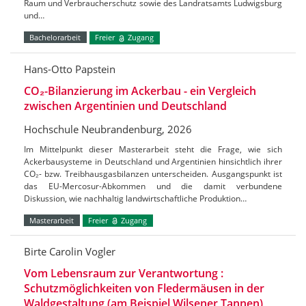
Raum und Verbraucherschutz sowie des Landratsamts Ludwigsburg
und…
Bachelorarbeit
Freier
Zugang
Hans-Otto Papstein
CO₂-Bilanzierung im Ackerbau - ein Vergleich
zwischen Argentinien und Deutschland
Hochschule Neubrandenburg, 2026
Im Mittelpunkt dieser Masterarbeit steht die Frage, wie sich
Ackerbausysteme in Deutschland und Argentinien hinsichtlich ihrer
CO₂- bzw. Treibhausgasbilanzen unterscheiden. Ausgangspunkt ist
das EU-Mercosur-Abkommen und die damit verbundene
Diskussion, wie nachhaltig landwirtschaftliche Produktion…
Masterarbeit
Freier
Zugang
Birte Carolin Vogler
Vom Lebensraum zur Verantwortung :
Schutzmöglichkeiten von Fledermäusen in der
Waldgestaltung (am Beispiel Wilsener Tannen)