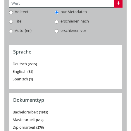
Volltext
nur Metadaten
Titel
erschienen nach
Autor(en)
erschienen vor
Sprache
Deutsch
2755
Englisch
54
Spanisch
1
Dokumenttyp
Bachelorarbeit
1915
Masterarbeit
610
Diplomarbeit
276