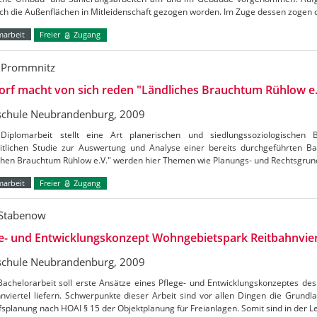
ch die Außenflächen in Mitleidenschaft gezogen worden. Im Zuge dessen zogen 
marbeit
Freier
Zugang
 Prommnitz
orf macht von sich reden "Ländliches Brauchtum Rühlow e.
chule Neubrandenburg, 2009
Diplomarbeit stellt eine Art planerischen und siedlungssoziologischen B
itlichen Studie zur Auswertung und Analyse einer bereits durchgeführten B
ichen Brauchtum Rühlow e.V." werden hier Themen wie Planungs- und Rechtsgrun
marbeit
Freier
Zugang
 Stabenow
e- und Entwicklungskonzept Wohngebietspark Reitbahnvier
chule Neubrandenburg, 2009
Bachelorarbeit soll erste Ansätze eines Pflege- und Entwicklungskonzeptes d
nviertel liefern. Schwerpunkte dieser Arbeit sind vor allen Dingen die Grundl
splanung nach HOAI § 15 der Objektplanung für Freianlagen. Somit sind in der 