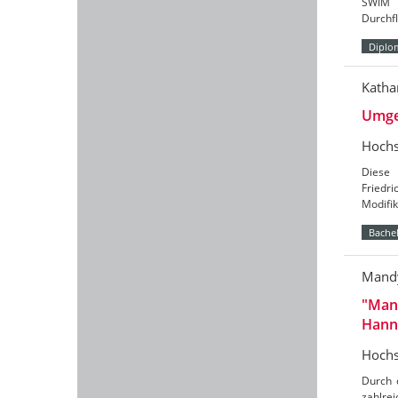
SWIM (
Durchf
Diplo
Katha
Umges
Hochs
Diese 
Friedri
Modifi
Bachel
Mandy
"Mane
Hann
Hochs
Durch 
zahlre