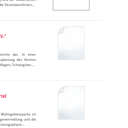
die Verantwortlichen…
V."
ericht dar. In einer
auplanung des Vereins
dlagen, Schutzgüter,…
tel
es Wohngebietsparks im
agenermittlung und die
Leistungsphase…