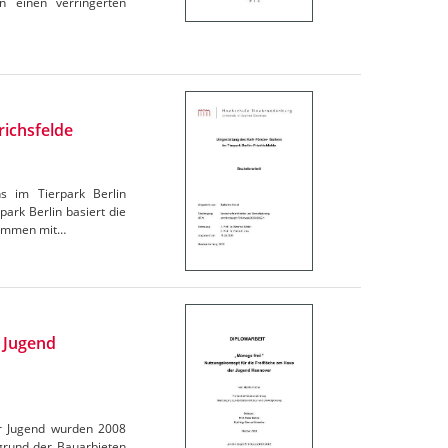
n einen verringerten
richsfelde
ns im Tierpark Berlin
ark Berlin basiert die
usammen mit…
r Jugend
er Jugend wurden 2008
rund der Bauarbieten