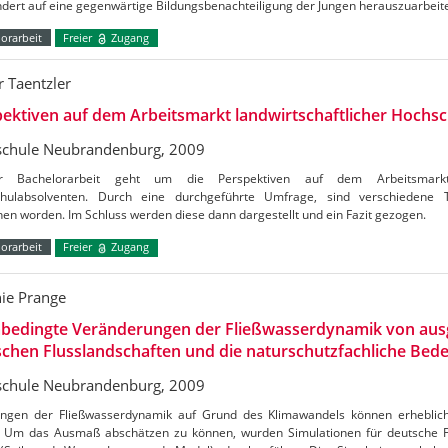
dert auf eine gegenwärtige Bildungsbenachteiligung der Jungen herauszuarbeit
orarbeit
Freier
Zugang
r Taentzler
ektiven auf dem Arbeitsmarkt landwirtschaftlicher Hochs
chule Neubrandenburg, 2009
r Bachelorarbeit geht um die Perspektiven auf dem Arbeitsmarkt l
hulabsolventen. Durch eine durchgeführte Umfrage, sind verschiedene
hen worden. Im Schluss werden diese dann dargestellt und ein Fazit gezogen.
orarbeit
Freier
Zugang
nie Prange
abedingte Veränderungen der Fließwasserdynamik von au
chen Flusslandschaften und die naturschutzfachliche Bed
chule Neubrandenburg, 2009
ngen der Fließwasserdynamik auf Grund des Klimawandels können erheblich
. Um das Ausmaß abschätzen zu können, wurden Simulationen für deutsche 