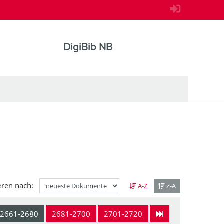
DigiBib NB
eren nach:
A-Z
Z-A
2661-2680
2681-2700
2701-2720