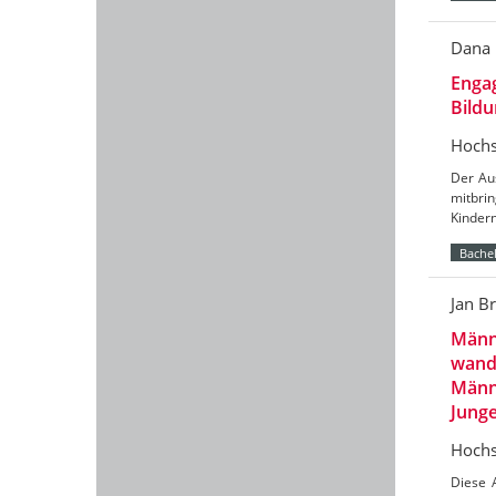
Dana
Engag
Bild
Hochs
Der Aus
mitbri
Kinder
Bachel
Jan B
Männl
wand
Männl
Jung
Hochs
Diese 