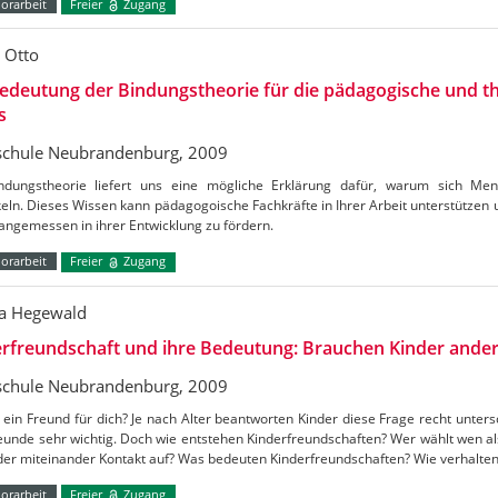
orarbeit
Freier
Zugang
e Otto
edeutung der Bindungstheorie für die pädagogische und t
s
chule Neubrandenburg, 2009
ndungstheorie liefert uns eine mögliche Erklärung dafür, warum sich Men
eln. Dieses Wissen kann pädagogoische Fachkräfte in Ihrer Arbeit unterstützen 
angemessen in ihrer Entwicklung zu fördern.
orarbeit
Freier
Zugang
a Hegewald
rfreundschaft und ihre Bedeutung: Brauchen Kinder ander
chule Neubrandenburg, 2009
 ein Freund für dich? Je nach Alter beantworten Kinder diese Frage recht untersc
reunde sehr wichtig. Doch wie entstehen Kinderfreundschaften? Wer wählt wen 
nder miteinander Kontakt auf? Was bedeuten Kinderfreundschaften? Wie verhalte
orarbeit
Freier
Zugang