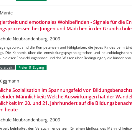
 Mante
iertheit und emotionales Wohlbefinden - Signale für die E
ungsprozessen bei Jungen und Mädchen in der Grundschule
chule Neubrandenburg, 2009
gangspunkt sind die Kompetenzen und Fähigkeiten, die jedes Kindes beim Eintr
ngt. Die Kenntnis über die entwicklungspsychologischen und neurobiologische
n in dieser Entwicklungsphase und das Wissen über Bedingungen, die Kinder bra
orarbeit
Freier
Zugang
rüggmann
iche Sozialisation im Spannungsfeld von Bildungsbenachte
elnder Männlichkeit: Welche Auswirkungen hat der Wandel
ichkeit im 20. und 21. Jahrhundert auf die Bildungsbenacht
en heute
chule Neubrandenburg, 2009
Arbeit beinhaltet den Versuch Tendenzen für einen Einfluss des Männlichkeits