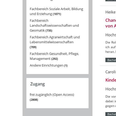
Fachbereich Soziale Arbeit, Bildung
Heike
und Erziehung
1071
Chanc
Fachbereich
Landschaftswissenschaften und
von 
Geomatik
735
Hochs
Fachbereich Agrarwirtschaft und
Lebensmittelwissenschaften
Die Rol
ich au
709
heran. 
Fachbereich Gesundheit, Pflege,
Management
292
Bachel
Andere Einrichtungen
1
Caroli
Kinde
Zugang
Hochs
frei zugänglich (Open Access)
Die vor
2808
dabei 
gegen d
Bachel