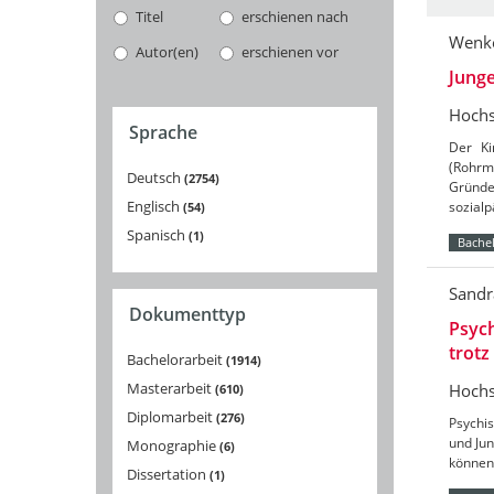
Titel
erschienen nach
Wenke
Autor(en)
erschienen vor
Junge
Hochs
Sprache
Der Ki
(Rohrm
Deutsch
2754
Gründe
Englisch
sozialp
54
Spanisch
1
Bachel
Sandr
Dokumenttyp
Psych
trotz
Bachelorarbeit
1914
Masterarbeit
Hochs
610
Diplomarbeit
276
Psychis
und Jun
Monographie
6
können 
Dissertation
1