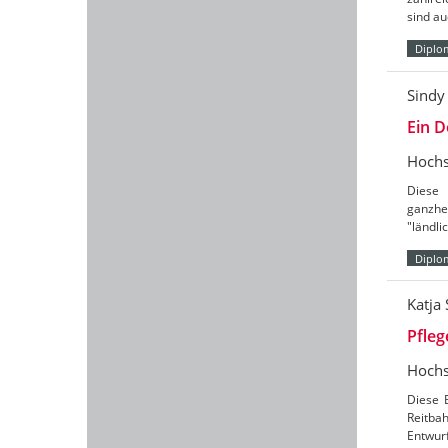
sind au
Diplo
Sindy
Ein D
Hochs
Diese 
ganzhe
"ländl
Diplo
Katja
Pfleg
Hochs
Diese 
Reitbah
Entwurf