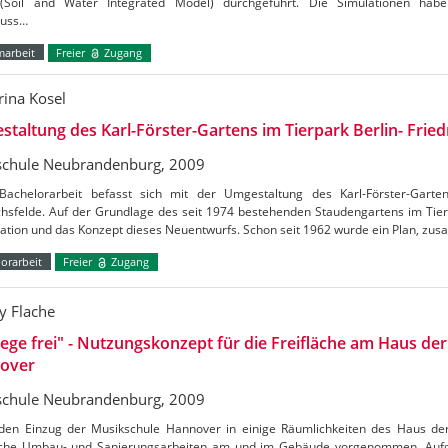
Soil and Water Integrated Model) durchgeführt. Die Simulationen habe
luss…
marbeit
Freier
Zugang
rina Kosel
taltung des Karl-Förster-Gartens im Tierpark Berlin- Fried
chule Neubrandenburg, 2009
Bachelorarbeit befasst sich mit der Umgestaltung des Karl-Förster-Garte
chsfelde. Auf der Grundlage des seit 1974 bestehenden Staudengartens im Tierp
kation und das Konzept dieses Neuentwurfs. Schon seit 1962 wurde ein Plan, z
orarbeit
Freier
Zugang
 Flache
ge frei" - Nutzungskonzept für die Freifläche am Haus de
over
chule Neubrandenburg, 2009
den Einzug der Musikschule Hannover in einige Räumlichkeiten des Haus d
iche Umbau- und Sanierungsarbeiten am und im Gebäude vorgenommen. Aufg