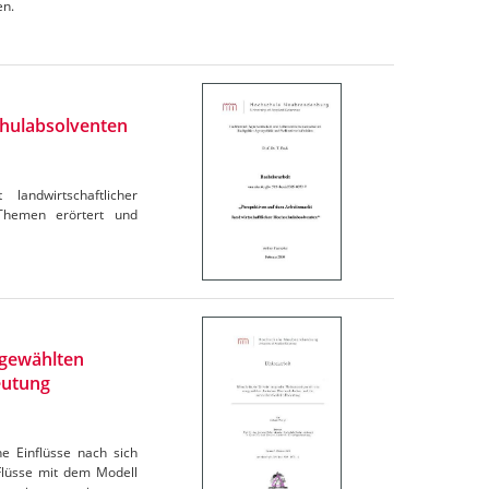
en.
chulabsolventen
andwirtschaftlicher
 Themen erörtert und
sgewählten
eutung
e Einflüsse nach sich
Flüsse mit dem Modell