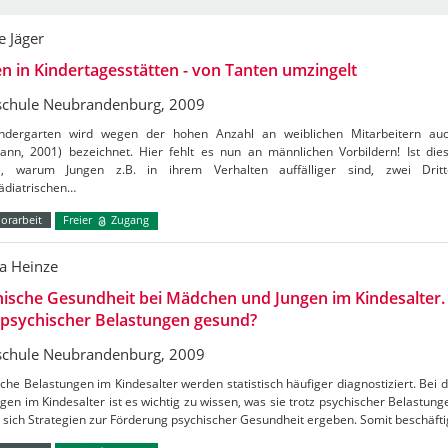
 Jäger
n in Kindertagesstätten - von Tanten umzingelt
chule Neubrandenburg, 2009
ndergarten wird wegen der hohen Anzahl an weiblichen Mitarbeitern auc
ann, 2001) bezeichnet. Hier fehlt es nun an männlichen Vorbildern! Ist die
, warum Jungen z.B. in ihrem Verhalten auffälliger sind, zwei Dritt
ädiatrischen…
orarbeit
Freier
Zugang
a Heinze
ische Gesundheit bei Mädchen und Jungen im Kindesalter. 
 psychischer Belastungen gesund?
chule Neubrandenburg, 2009
che Belastungen im Kindesalter werden statistisch häufiger diagnostiziert. Bei
gen im Kindesalter ist es wichtig zu wissen, was sie trotz psychischer Belastun
sich Strategien zur Förderung psychischer Gesundheit ergeben. Somit beschäft