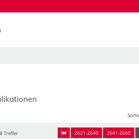
likationen
Sorti
2621-2640
2641-2660
8 Treffer