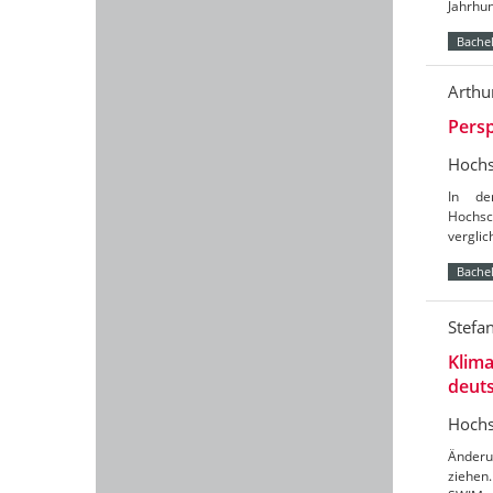
Jahrhun
Bachel
Arthu
Persp
Hochs
In de
Hochsc
verglic
Bachel
Stefa
Klim
deuts
Hochs
Änderu
ziehen