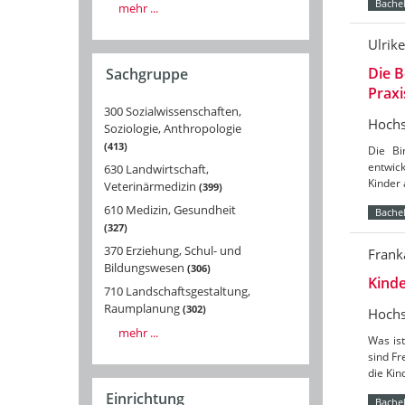
Bachel
mehr ...
Ulrik
Die B
Sachgruppe
Praxi
300 Sozialwissenschaften,
Hochs
Soziologie, Anthropologie
413
Die Bi
entwick
630 Landwirtschaft,
Kinder 
Veterinärmedizin
399
610 Medizin, Gesundheit
Bachel
327
370 Erziehung, Schul- und
Frank
Bildungswesen
306
Kinde
710 Landschaftsgestaltung,
Raumplanung
302
Hochs
mehr ...
Was ist
sind F
die Ki
Einrichtung
Bachel