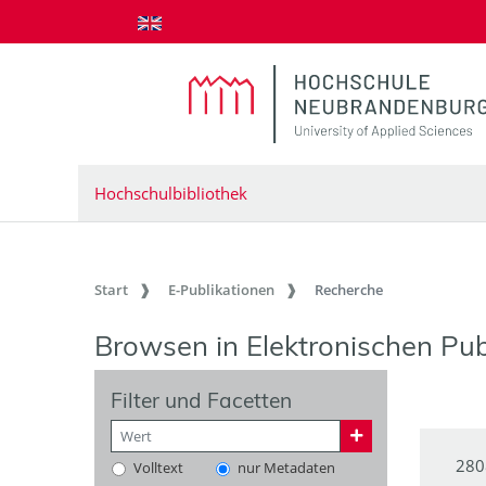
zum Inhalt springen
Hochschulbibliothek
Start
E-Publikationen
Recherche
Browsen in Elektronischen Pub
Filter und Facetten
280
Volltext
nur Metadaten