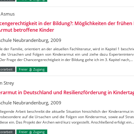
 Asmus
engerechtigkeit in der Bildung?: Möglichkeiten der frühen
Armut betroffene Kinder
chule Neubrandenburg, 2009
le der Familie, orientiert an der aktuellen Fachliteratur, wird in Kapitel 1 beschr
f die Ursachen und Folgen von Kinderarmut ein und ziehe dazu Experteninterv
Der Frage der Chancengerechtigkeit in der Bildung gehe ich im 3. Kapitel nach,…
orarbeit
Freier
Zugang
n Strey
rarmut in Deutschland und Resilienzförderung in Kinderta
chule Neubrandenburg, 2009
liegende Arbeit beschreibt die aktuelle Situation hinsichtlich der Kinderarmut 
insbesondere auf die Ursachen und die Folgen von Kinderarmut, sowie auf Str
iese ein. Das Projekt der Archen wird kurz vorgestellt. Anschließend erfolgt ein…
orarbeit
Freier
Zugang