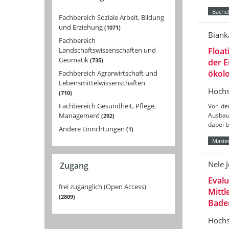
Bachel
Fachbereich Soziale Arbeit, Bildung
und Erziehung
1071
Biank
Fachbereich
Landschaftswissenschaften und
Float
Geomatik
735
der 
ökolo
Fachbereich Agrarwirtschaft und
Lebensmittelwissenschaften
Hochs
710
Fachbereich Gesundheit, Pflege,
Vor de
Management
Ausbau
292
dabei 
Andere Einrichtungen
1
Master
Nele 
Zugang
Eval
frei zugänglich (Open Access)
Mittl
2809
Bade
Hochs