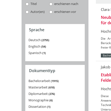
Titel
erschienen nach
Clara
Autor(en)
erschienen vor
Neuba
für 
Sprache
Hochs
Die Ar
Deutsch
2755
Berücks
Englisch
54
freier 
Spanisch
1
Bachel
Jakob
Dokumenttyp
Etabl
Feld
Bachelorarbeit
1915
Masterarbeit
610
Hochs
Diplomarbeit
276
Diese 
Monographie
6
Anwend
Techni
Dissertation
1
Unters