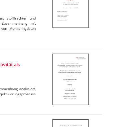
en, Stofffrachten und
im Zusammenhang mit
 von Monitoringdaten
ivität als
ammenhang analysiert,
ubjektivierungsprozesse