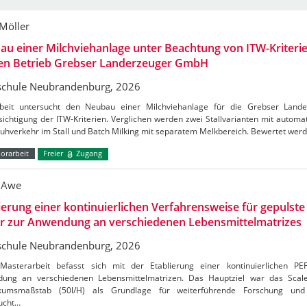
 Möller
u einer Milchviehanlage unter Beachtung von ITW-Kriterie
den Betrieb Grebser Landerzeuger GmbH
chule Neubrandenburg, 2026
beit untersucht den Neubau einer Milchviehanlage für die Grebser Lan
ichtigung der ITW-Kriterien. Verglichen werden zwei Stallvarianten mit autom
Kuhverkehr im Stall und Batch Milking mit separatem Melkbereich. Bewertet wer
orarbeit
Freier
Zugang
 Awe
ierung einer kontinuierlichen Verfahrensweise für gepulste 
er zur Anwendung an verschiedenen Lebensmittelmatrizes
chule Neubrandenburg, 2026
Masterarbeit befasst sich mit der Etablierung einer kontinuierlichen PE
ung an verschiedenen Lebensmittelmatrizen. Das Hauptziel war das Sca
kumsmaßstab (50l/H) als Grundlage für weiterführende Forschung und 
ucht…