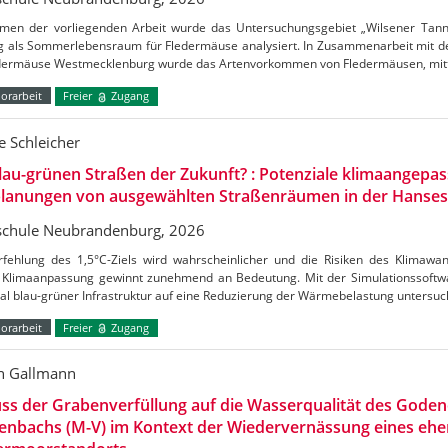
men der vorliegenden Arbeit wurde das Untersuchungsgebiet „Wilsener Tannen
g als Sommerlebensraum für Fledermäuse analysiert. In Zusammenarbeit mit de
edermäuse Westmecklenburg wurde das Artenvorkommen von Fledermäusen, mitt
orarbeit
Freier
Zugang
 Schleicher
lau-grünen Straßen der Zukunft? : Potenziale klimaangepas
lanungen von ausgewählten Straßenräumen in der Hanses
chule Neubrandenburg, 2026
rfehlung des 1,5°C-Ziels wird wahrscheinlicher und die Risiken des Klimaw
Klimaanpassung gewinnt zunehmend an Bedeutung. Mit der Simulationssoftw
al blau-grüner Infrastruktur auf eine Reduzierung der Wärmebelastung untersu
orarbeit
Freier
Zugang
n Gallmann
uss der Grabenverfüllung auf die Wasserqualität des Gode
enbachs (M-V) im Kontext der Wiedervernässung eines ehe