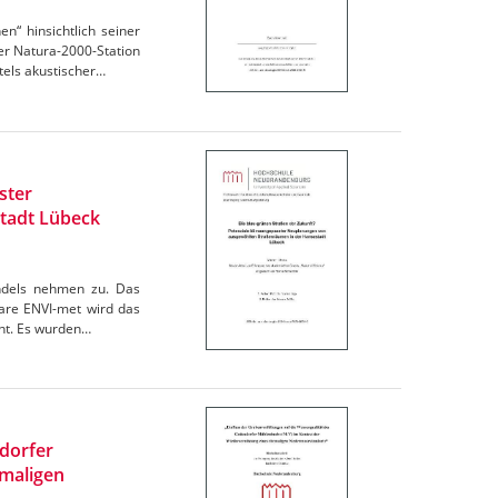
“ hinsichtlich seiner
r Natura-2000-Station
els akustischer…
ster
tadt Lübeck
andels nehmen zu. Das
are ENVI-met wird das
cht. Es wurden…
ndorfer
maligen