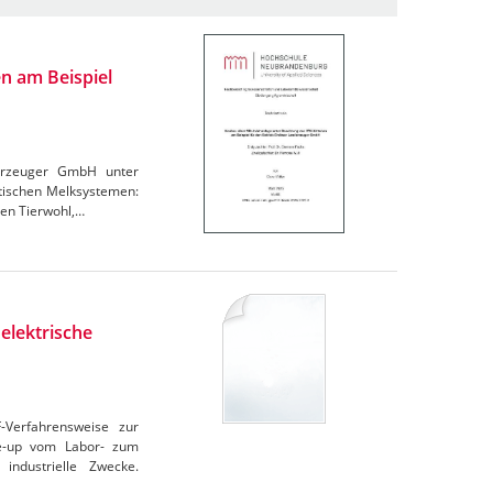
n am Beispiel
derzeuger GmbH unter
atischen Melksystemen:
den Tierwohl,…
elektrische
F-Verfahrensweise zur
le-up vom Labor- zum
industrielle Zwecke.