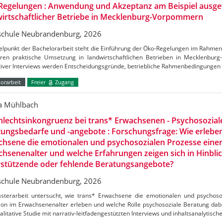
Regelungen : Anwendung und Akzeptanz am Beispiel ausge
irtschaftlicher Betriebe in Mecklenburg-Vorpommern
chule Neubrandenburg, 2026
telpunkt der Bachelorarbeit steht die Einführung der Öko-Regelungen im Rahm
ren praktische Umsetzung in landwirtschaftlichen Betrieben in Mecklenbu
ativer Interviews werden Entscheidungsgründe, betriebliche Rahmenbedingungen
orarbeit
Freier
Zugang
ca Mühlbach
lechtsinkongruenz bei trans* Erwachsenen - Psychosozial
ungsbedarfe und -angebote : Forschungsfrage: Wie erlebe
hsene die emotionalen und psychosozialen Prozesse einer
hsenenalter und welche Erfahrungen zeigen sich in Hinblic
rstützende oder fehlende Beratungsangebote?
chule Neubrandenburg, 2026
sterarbeit untersucht, wie trans* Erwachsene die emotionalen und psychoso
ion im Erwachsenenalter erleben und welche Rolle psychosoziale Beratung dabei
alitative Studie mit narrativ-leitfadengestützten Interviews und inhaltsanalytisch