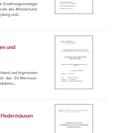
e Ernährungsstrategie
trale des Ministeriums
igsburg und…
ien und
chland und Argentinien
 ist das EU-Mercosur-
oduktion…
n Fledermäusen