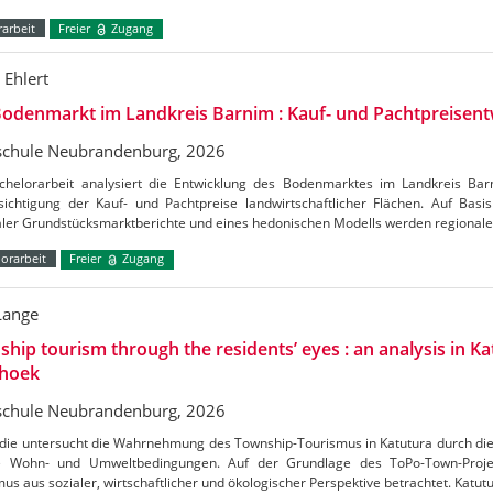
arbeit
Freier
Zugang
 Ehlert
odenmarkt im Landkreis Barnim : Kauf- und Pachtpreisent
chule Neubrandenburg, 2026
chelorarbeit analysiert die Entwicklung des Bodenmarktes im Landkreis Ba
ichtigung der Kauf- und Pachtpreise landwirtschaftlicher Flächen. Auf Basis 
aler Grundstücksmarktberichte und eines hedonischen Modells werden regional
orarbeit
Freier
Zugang
Lange
hip tourism through the residents’ eyes : an analysis in Ka
hoek
chule Neubrandenburg, 2026
udie untersucht die Wahrnehmung des Township-Tourismus in Katutura durch di
e Wohn- und Umweltbedingungen. Auf der Grundlage des ToPo-Town-Projek
us aus sozialer, wirtschaftlicher und ökologischer Perspektive betrachtet. Katutu