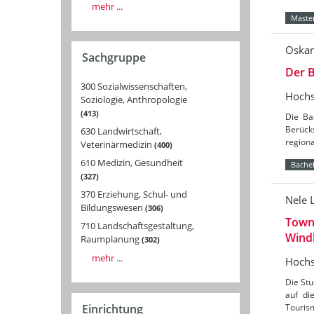
mehr ...
Master
Oskar
Sachgruppe
Der B
300 Sozialwissenschaften,
Hochs
Soziologie, Anthropologie
413
Die Ba
Berücks
630 Landwirtschaft,
region
Veterinärmedizin
400
610 Medizin, Gesundheit
Bachel
327
370 Erziehung, Schul- und
Nele 
Bildungswesen
306
Towns
710 Landschaftsgestaltung,
Wind
Raumplanung
302
mehr ...
Hochs
Die St
auf di
Tourism
Einrichtung