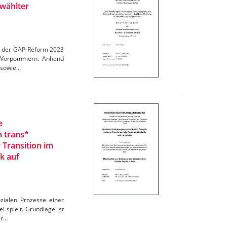
wählter
en der GAP-Reform 2023
rg-Vorpommern. Anhand
 sowie…
e
n trans*
 Transition im
k auf
zialen Prozesse einer
 spielt. Grundlage ist
er…