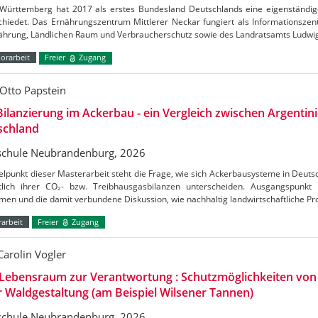
Württemberg hat 2017 als erstes Bundesland Deutschlands eine eigenständig
chiedet. Das Ernährungszentrum Mittlerer Neckar fungiert als Informationszen
nährung, Ländlichen Raum und Verbraucherschutz sowie des Landratsamts Ludw
orarbeit
Freier
Zugang
Otto Papstein
ilanzierung im Ackerbau - ein Vergleich zwischen Argentin
schland
chule Neubrandenburg, 2026
elpunkt dieser Masterarbeit steht die Frage, wie sich Ackerbausysteme in Deuts
htlich ihrer CO₂- bzw. Treibhausgasbilanzen unterscheiden. Ausgangspunkt
en und die damit verbundene Diskussion, wie nachhaltig landwirtschaftliche Pr
arbeit
Freier
Zugang
Carolin Vogler
Lebensraum zur Verantwortung : Schutzmöglichkeiten vo
r Waldgestaltung (am Beispiel Wilsener Tannen)
chule Neubrandenburg, 2026