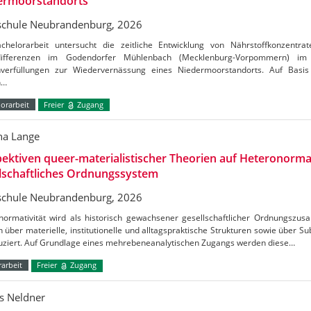
ermoorstandorts
chule Neubrandenburg, 2026
chelorarbeit untersucht die zeitliche Entwicklung von Nährstoffkonzentrat
tdifferenzen im Godendorfer Mühlenbach (Mecklenburg-Vorpommern) 
verfüllungen zur Wiedervernässung eines Niedermoorstandorts. Auf Basis
n…
orarbeit
Freier
Zugang
a Lange
ektiven queer-materialistischer Theorien auf Heteronormat
lschaftliches Ordnungssystem
chule Neubrandenburg, 2026
normativität wird als historisch gewachsener gesellschaftlicher Ordnungszus
h über materielle, institutionelle und alltagspraktische Strukturen sowie über S
uziert. Auf Grundlage eines mehrebeneanalytischen Zugangs werden diese…
arbeit
Freier
Zugang
s Neldner