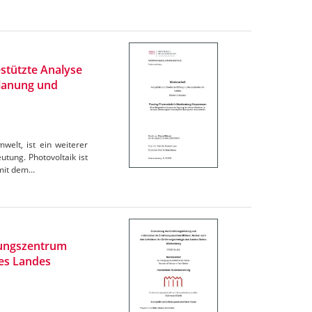
stützte Analyse
Planung und
elt, ist ein weiterer
tung. Photovoltaik ist
omit dem…
rungszentrum
des Landes