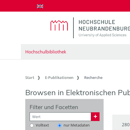
zum Inhalt springen
Hochschulbibliothek
Start
E-Publikationen
Recherche
Browsen in Elektronischen Pub
Filter und Facetten
280
Volltext
nur Metadaten