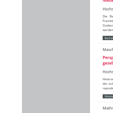
Nied
Hochs
Die Ba
Frach
Graben
werde
Bachel
Masch
Persp
gesel
Hochs
Hetero
der sic
reprod
Master
Mathi