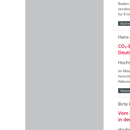
Baden-
verabs
für Er
Bachel
Hans-
CO₂-B
Deut
Hochs
Im Mitt
hinsic
Abkomm
Master
Birte 
Vom 
in de
Hochs