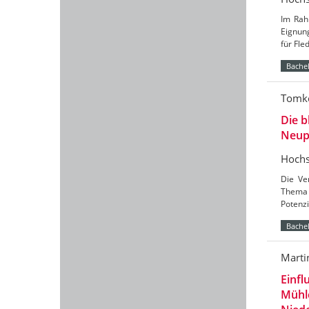
Im Rah
Eignun
für Fl
Bachel
Tomke
Die b
Neup
Hochs
Die Ve
Thema 
Potenzi
Bachel
Marti
Einfl
Mühl