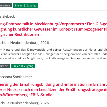
orarbeit
Freier
Zugang
a Siebeck
ing-Photovoltaik in Mecklenburg-Vorpommern : Eine GIS-ge
Eignung künstlicher Gewässer im Kontext raumbezogener 
gischer Restriktionen
chule Neubrandenburg, 2026
m Hintergrund des Klimawandels und seiner Auswirkungen auf Natur und Umw
 erneuerbarer Energien für das Gelingen der Energiewende von zentraler Bedeu
bereits eine effektive Möglichkeit, um Treibhausgasemissionen zu senken und s
arbeit
Freier
Zugang
Johanna Sontheimer
uierung der Ernährungsbildung und -information im Ernäh
erer Neckar nach den Leitsätzen der Ernährungsstrategie 
n-Württemberg : EBIN-Studie
chule Neubrandenburg, 2026