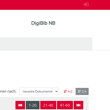
DigiBib NB
eren nach:
A-Z
Z-A
1-20
21-40
41-60