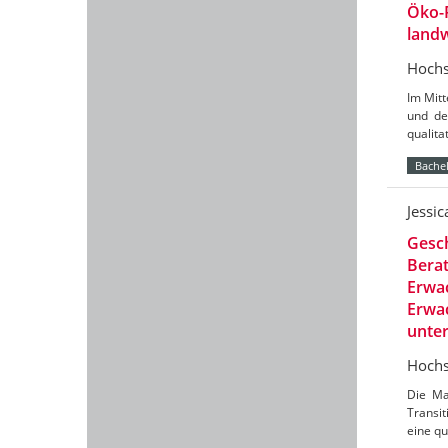
Öko-
landw
Hochs
Im Mit
und de
qualit
Bachel
Jessi
Gesch
Berat
Erwac
Erwac
unte
Hochs
Die Ma
Transit
eine qu