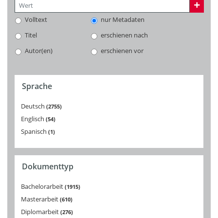
Volltext
nur Metadaten
Titel
erschienen nach
Autor(en)
erschienen vor
Sprache
Deutsch
2755
Englisch
54
Spanisch
1
Dokumenttyp
Bachelorarbeit
1915
Masterarbeit
610
Diplomarbeit
276