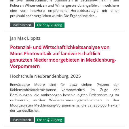
an zwei unterschiedliche Standorten in Sachsen-Anhalt in den
Kulturen Winterweizen und Wintergerste durchgeführt, in welchem
eine von InnoHerb empfohlene Herbizidstrategie mit einer
praxisüblichen verglichen wurde. Die Ergebnisse des…
Masterarbeit
Freier
Zugang
Jan Max Lippitz
Potenzial- und Wirtschaftlichkeitsanalyse von
Moor-Photovoltaik auf landwirtschaftlich
genutzten Niedermoorgebieten in Mecklenburg-
Vorpommern
Hochschule Neubrandenburg, 2025
Entwässerte Moore sind für etwa sieben Prozent der
Kohlenstoffdioxidemissionen verantwortlich. Im Zuge der
Bemühungen, die anthropogen beschleunigten Erderwärmung zu
reduzieren, werden Wiedervernässungsmaßnahmen in den
Moorgebieten Mecklenburg-Vorpommerns, die ca. 280.000 Hektar
der Landesfläche…
Masterarbeit
Freier
Zugang