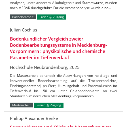
Analysen, unter anderem Alkoholgehalt und Stammwürze, wurden
nach MEBAK durchgeführt. Für die Aromenanalyse wurde eine…
Bachelorarbeit
Freier
Zugang
Julian Cochius
Bodenkundlicher Vergleich zweier
Bodenbearbeitungssysteme in Mecklenburg-
Vorpommern : physikalische und chemische
Parameter im Tiefenverlauf
Hochschule Neubrandenburg, 2025
Die Masterarbeit behandelt die Auswirkungen von no-tillage und
konventioneller Bodenbearbeitung auf die Trockenrohdichte,
Eindringwiderstand, ph-Wert, Humusgehalt und Porenvolumina im
Tiefenverlauf bis -50 cm unter Geländeoberkante an zwei
Standorten im nördlichen Mecklenburg-Vorpommern.
Masterarbeit
Freier
Zugang
Philipp Alexander Benke