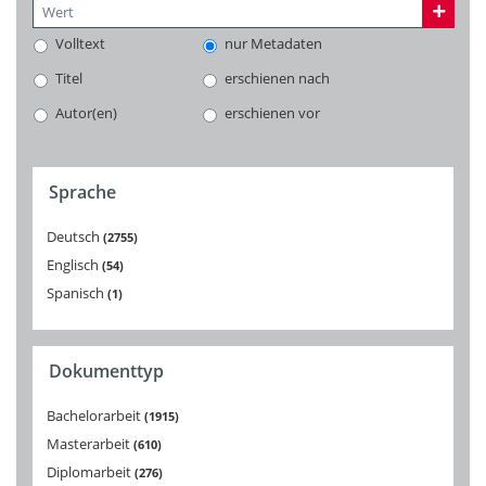
Volltext
nur Metadaten
Titel
erschienen nach
Autor(en)
erschienen vor
Sprache
Deutsch
2755
Englisch
54
Spanisch
1
Dokumenttyp
Bachelorarbeit
1915
Masterarbeit
610
Diplomarbeit
276