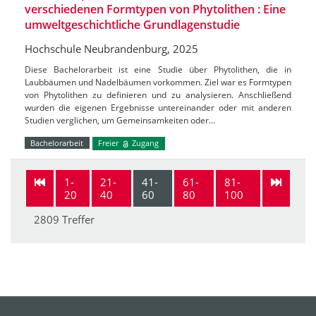
verschiedenen Formtypen von Phytolithen : Eine
umweltgeschichtliche Grundlagenstudie
Hochschule Neubrandenburg, 2025
Diese Bachelorarbeit ist eine Studie über Phytolithen, die in
Laubbäumen und Nadelbäumen vorkommen. Ziel war es Formtypen
von Phytolithen zu definieren und zu analysieren. Anschließend
wurden die eigenen Ergebnisse untereinander oder mit anderen
Studien verglichen, um Gemeinsamkeiten oder…
Bachelorarbeit
Freier
Zugang
1-
21-
41-
61-
81-
20
40
60
80
100
2809 Treffer