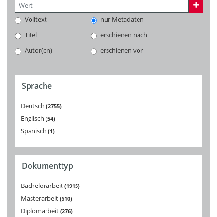
Volltext
nur Metadaten
Titel
erschienen nach
Autor(en)
erschienen vor
Sprache
Deutsch
2755
Englisch
54
Spanisch
1
Dokumenttyp
Bachelorarbeit
1915
Masterarbeit
610
Diplomarbeit
276