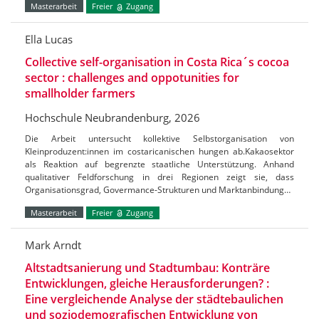
Masterarbeit
Freier
Zugang
Ella Lucas
Collective self-organisation in Costa Rica´s cocoa
sector : challenges and oppotunities for
smallholder farmers
Hochschule Neubrandenburg, 2026
Die Arbeit untersucht kollektive Selbstorganisation von
Kleinproduzent:innen im costaricanischen hungen ab.Kakaosektor
als Reaktion auf begrenzte staatliche Unterstützung. Anhand
qualitativer Feldforschung in drei Regionen zeigt sie, dass
Organisationsgrad, Govermance-Strukturen und Marktanbindung…
Masterarbeit
Freier
Zugang
Mark Arndt
Altstadtsanierung und Stadtumbau: Konträre
Entwicklungen, gleiche Herausforderungen? :
Eine vergleichende Analyse der städtebaulichen
und soziodemografischen Entwicklung von