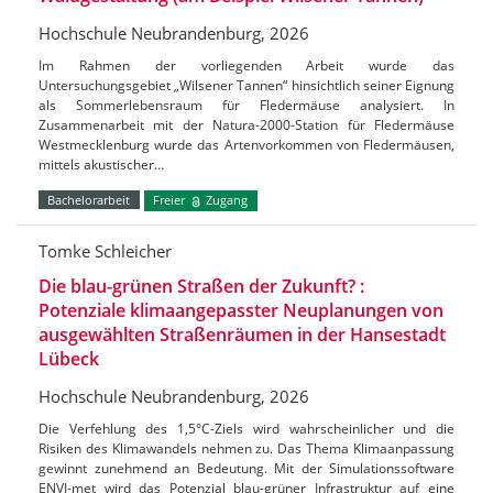
Hochschule Neubrandenburg, 2026
Im Rahmen der vorliegenden Arbeit wurde das
Untersuchungsgebiet „Wilsener Tannen“ hinsichtlich seiner Eignung
als Sommerlebensraum für Fledermäuse analysiert. In
Zusammenarbeit mit der Natura-2000-Station für Fledermäuse
Westmecklenburg wurde das Artenvorkommen von Fledermäusen,
mittels akustischer…
Bachelorarbeit
Freier
Zugang
Tomke Schleicher
Die blau-grünen Straßen der Zukunft? :
Potenziale klimaangepasster Neuplanungen von
ausgewählten Straßenräumen in der Hansestadt
Lübeck
Hochschule Neubrandenburg, 2026
Die Verfehlung des 1,5°C-Ziels wird wahrscheinlicher und die
Risiken des Klimawandels nehmen zu. Das Thema Klimaanpassung
gewinnt zunehmend an Bedeutung. Mit der Simulationssoftware
ENVI-met wird das Potenzial blau-grüner Infrastruktur auf eine