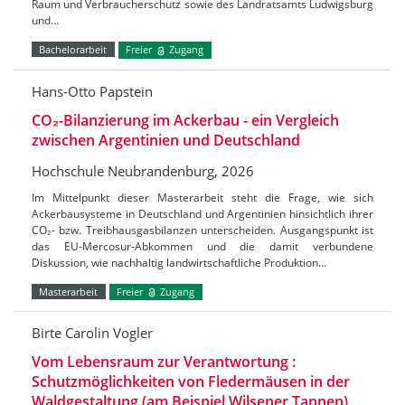
Raum und Verbraucherschutz sowie des Landratsamts Ludwigsburg
und…
Bachelorarbeit
Freier
Zugang
Hans-Otto Papstein
CO₂-Bilanzierung im Ackerbau - ein Vergleich
zwischen Argentinien und Deutschland
Hochschule Neubrandenburg, 2026
Im Mittelpunkt dieser Masterarbeit steht die Frage, wie sich
Ackerbausysteme in Deutschland und Argentinien hinsichtlich ihrer
CO₂- bzw. Treibhausgasbilanzen unterscheiden. Ausgangspunkt ist
das EU-Mercosur-Abkommen und die damit verbundene
Diskussion, wie nachhaltig landwirtschaftliche Produktion…
Masterarbeit
Freier
Zugang
Birte Carolin Vogler
Vom Lebensraum zur Verantwortung :
Schutzmöglichkeiten von Fledermäusen in der
Waldgestaltung (am Beispiel Wilsener Tannen)