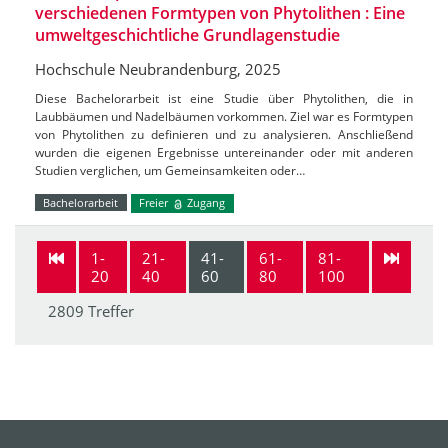
verschiedenen Formtypen von Phytolithen : Eine
umweltgeschichtliche Grundlagenstudie
Hochschule Neubrandenburg, 2025
Diese Bachelorarbeit ist eine Studie über Phytolithen, die in
Laubbäumen und Nadelbäumen vorkommen. Ziel war es Formtypen
von Phytolithen zu definieren und zu analysieren. Anschließend
wurden die eigenen Ergebnisse untereinander oder mit anderen
Studien verglichen, um Gemeinsamkeiten oder…
Bachelorarbeit
Freier
Zugang
1-
21-
41-
61-
81-
20
40
60
80
100
2809 Treffer