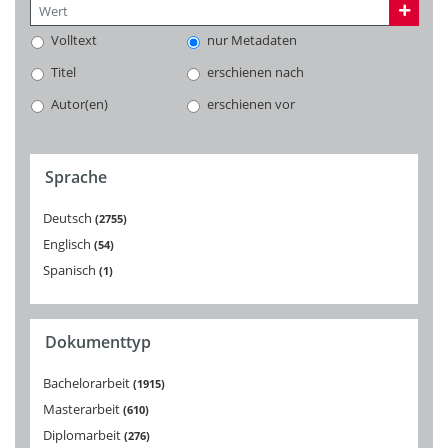
Volltext
nur Metadaten
Titel
erschienen nach
Autor(en)
erschienen vor
Sprache
Deutsch
2755
Englisch
54
Spanisch
1
Dokumenttyp
Bachelorarbeit
1915
Masterarbeit
610
Diplomarbeit
276