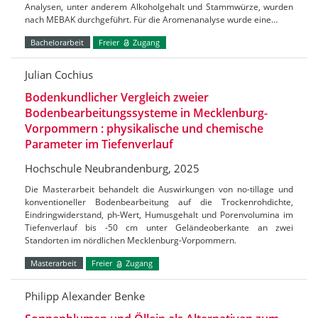
Analysen, unter anderem Alkoholgehalt und Stammwürze, wurden
nach MEBAK durchgeführt. Für die Aromenanalyse wurde eine…
Bachelorarbeit
Freier
Zugang
Julian Cochius
Bodenkundlicher Vergleich zweier
Bodenbearbeitungssysteme in Mecklenburg-
Vorpommern : physikalische und chemische
Parameter im Tiefenverlauf
Hochschule Neubrandenburg, 2025
Die Masterarbeit behandelt die Auswirkungen von no-tillage und
konventioneller Bodenbearbeitung auf die Trockenrohdichte,
Eindringwiderstand, ph-Wert, Humusgehalt und Porenvolumina im
Tiefenverlauf bis -50 cm unter Geländeoberkante an zwei
Standorten im nördlichen Mecklenburg-Vorpommern.
Masterarbeit
Freier
Zugang
Philipp Alexander Benke