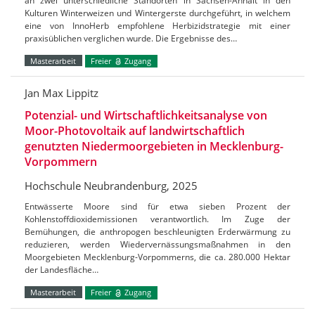
an zwei unterschiedliche Standorten in Sachsen-Anhalt in den
Kulturen Winterweizen und Wintergerste durchgeführt, in welchem
eine von InnoHerb empfohlene Herbizidstrategie mit einer
praxisüblichen verglichen wurde. Die Ergebnisse des…
Masterarbeit
Freier
Zugang
Jan Max Lippitz
Potenzial- und Wirtschaftlichkeitsanalyse von
Moor-Photovoltaik auf landwirtschaftlich
genutzten Niedermoorgebieten in Mecklenburg-
Vorpommern
Hochschule Neubrandenburg, 2025
Entwässerte Moore sind für etwa sieben Prozent der
Kohlenstoffdioxidemissionen verantwortlich. Im Zuge der
Bemühungen, die anthropogen beschleunigten Erderwärmung zu
reduzieren, werden Wiedervernässungsmaßnahmen in den
Moorgebieten Mecklenburg-Vorpommerns, die ca. 280.000 Hektar
der Landesfläche…
Masterarbeit
Freier
Zugang