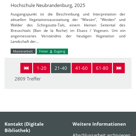
Hochschule Neubrandenburg, 2025
Ausgangspunkt ist die Beschreibung und Interpretation der
aktuellen Vegetationsausstattung der "Wiesen", "Weiden" und
Wälder des Schirgoutte-Tals, einem kleinen Seitental des
Breuschtals (Ban de la Roche) im Elsass / Vogesen. Um ein
angemessenes Verständnis der heutigen Vegetation und
Landschaft der…
Masterarbeit
Freier
Zugang
1-20
21-40
41-60
61-80
2809 Treffer
Kontakt (Digitale
Weitere Informationen
Bibliothek)
Abschlussarbeit archivieren