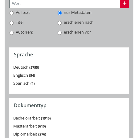
Volltext
nur Metadaten
Titel
erschienen nach
Autor(en)
erschienen vor
Sprache
Deutsch
2755
Englisch
54
Spanisch
1
Dokumenttyp
Bachelorarbeit
1915
Masterarbeit
610
Diplomarbeit
276