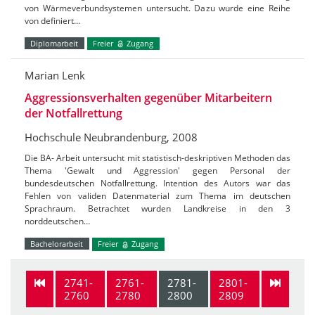
von Wärmeverbundsystemen untersucht. Dazu wurde eine Reihe
von definiert…
Diplomarbeit
Freier
Zugang
Marian Lenk
Aggressionsverhalten gegenüber Mitarbeitern
der Notfallrettung
Hochschule Neubrandenburg, 2008
Die BA- Arbeit untersucht mit statistisch-deskriptiven Methoden das
Thema 'Gewalt und Aggression' gegen Personal der
bundesdeutschen Notfallrettung. Intention des Autors war das
Fehlen von validen Datenmaterial zum Thema im deutschen
Sprachraum. Betrachtet wurden Landkreise in den 3
norddeutschen…
Bachelorarbeit
Freier
Zugang
2741-
2761-
2781-
2801-
2760
2780
2800
2809