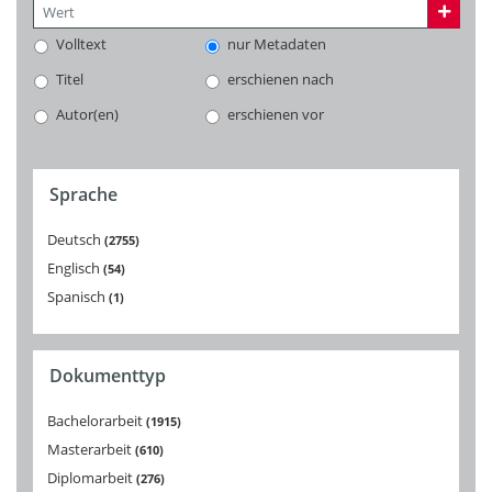
Volltext
nur Metadaten
Titel
erschienen nach
Autor(en)
erschienen vor
Sprache
Deutsch
2755
Englisch
54
Spanisch
1
Dokumenttyp
Bachelorarbeit
1915
Masterarbeit
610
Diplomarbeit
276