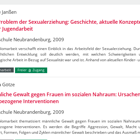
e Janßen
roblem der Sexualerziehung: Geschichte, aktuelle Konzep
r Jugendarbeit
chule Neubrandenburg, 2009
lomarbeit verschafft einen Einblick in das Arbeitsfeld der Sexualerziehung. Du
chtlichen Entwicklung soll deutlich werden, mit welchen Schwierigkeiten
ische Arbeit in Bezug auf Sexualität war und ist. Anhand von aktuellen Kinder-
marbeit
Freier
Zugang
a Götze
liche Gewalt gegen Frauen im sozialen Nahraum: Ursache
bezogene Interventionen
chule Neubrandenburg, 2009
plomarbeit thematisiert männliche Gewalt gegen Frauen im sozialen Nahrau
ezogene Interventionen. Es werden die Begriffe Aggression, Gewalt, Macht
ert, Formen, Folgen und Zyklen männlicher Gewalt beschrieben und das Ausmaß 