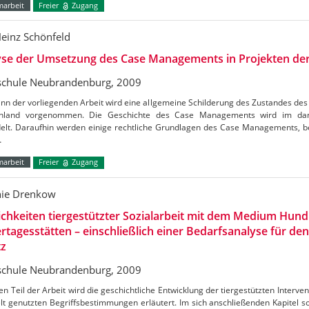
marbeit
Freier
Zugang
Heinz Schönfeld
yse der Umsetzung des Case Managements in Projekten de
chule Neubrandenburg, 2009
inn der vorliegenden Arbeit wird eine allgemeine Schilderung des Zustandes d
hland vorgenommen. Die Geschichte des Case Managements wird im dan
elt. Daraufhin werden einige rechtliche Grundlagen des Case Managements, be
…
marbeit
Freier
Zugang
nie Drenkow
chkeiten tiergestützter Sozialarbeit mit dem Medium Hund
rtagesstätten – einschließlich einer Bedarfsanalyse für de
tz
chule Neubrandenburg, 2009
en Teil der Arbeit wird die geschichtliche Entwicklung der tiergestützten Interven
t genutzten Begriffsbestimmungen erläutert. Im sich anschließenden Kapitel s