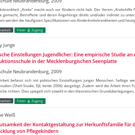
chule Neubrandenburg, 2009
kskrankheit „Krebs“ macht auch vor Kindern nicht halt. Der Verein „Krebshilfe f
 gemacht, Betroffene und deren Angehörige direkt und/oder indirekt zu unters
eit werden die häufigsten Spezifikationen von Kinderkrebskrankheiten und heut
marbeit
Freier
Zugang
 Junge
ische Einstellungen Jugendlicher: Eine empirische Studie an 
ktionsschule in der Mecklenburgischen Seenplatte
chule Neubrandenburg, 2009
Arbeit befasst sich mit politischen Einstellungen junger Menschen. Selbige w
tudien (Shell-Studie, DJI, beide 2006) dargelegt. Zudem wird die Arbeit ihren F
iche richten. Dies spiegelt sich sowohl in den theoretischen Grundüberlegungen
marbeit
Freier
Zugang
ne Weiß
tsamkeit der Kontaktgestaltung zur Herkunftsfamilie für d
cklung von Pflegekindern