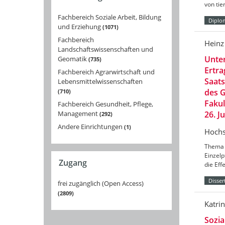
von tie
Fachbereich Soziale Arbeit, Bildung
Diplo
und Erziehung
1071
Fachbereich
Heinz
Landschaftswissenschaften und
Unter
Geomatik
735
Ertra
Fachbereich Agrarwirtschaft und
Saats
Lebensmittelwissenschaften
des G
710
Fakul
Fachbereich Gesundheit, Pflege,
Management
26. J
292
Andere Einrichtungen
1
Hochs
Thema d
Einzelp
Zugang
die Eff
Disser
frei zugänglich (Open Access)
2809
Katri
Sozia