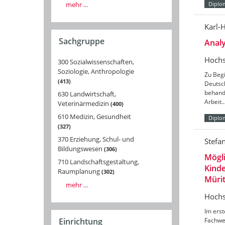
mehr ...
Diplo
Karl-
Sachgruppe
Anal
Hochs
300 Sozialwissenschaften,
Soziologie, Anthropologie
Zu Beg
413
Deutsc
behand
630 Landwirtschaft,
Arbeit
Veterinärmedizin
400
610 Medizin, Gesundheit
Diplo
327
370 Erziehung, Schul- und
Stefa
Bildungswesen
306
Mögli
710 Landschaftsgestaltung,
Kinde
Raumplanung
302
Müri
mehr ...
Hochs
Im erst
Einrichtung
Fachwel