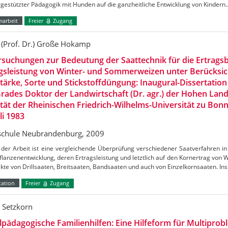
rgestützter Pädagogik mit Hunden auf die ganzheitliche Entwicklung von Kindern
marbeit
Freier
Zugang
 (Prof. Dr.) Große Hokamp
suchungen zur Bedeutung der Saattechnik für die Ertrags
gsleistung von Winter- und Sommerweizen unter Berücksi
tärke, Sorte und Stickstoffdüngung: Inaugural-Dissertation
rades Doktor der Landwirtschaft (Dr. agr.) der Hohen Land
tät der Rheinischen Friedrich-Wilhelms-Universität zu Bon
uli 1983
chule Neubrandenburg, 2009
er Arbeit ist eine vergleichende Überprüfung verschiedener Saatverfahren in 
flanzenentwicklung, deren Ertragsleistung und letztlich auf den Kornertrag von
ekte von Drillsaaten, Breitsaaten, Bandsaaten und auch von Einzelkornsaaten. I
tation
Freier
Zugang
n Setzkorn
lpädagogische Familienhilfen: Eine Hilfeform für Multiprob