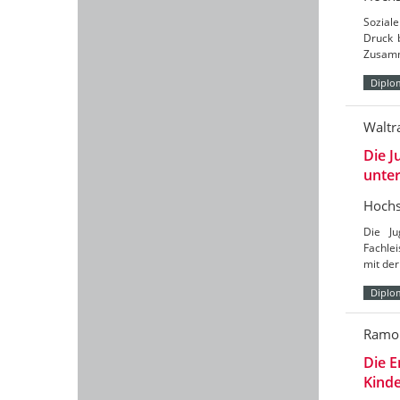
Soziale
Druck 
Zusamm
Diplo
Waltr
Die J
unte
Hochs
Die Ju
Fachlei
mit der
Diplo
Ramo
Die E
Kind