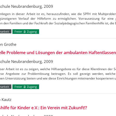
chule Neubrandenburg, 2009
liegen in dieser Arbeit ist es, herauszufinden, wie die SPFH mit Multiproble
günstigeren Verlauf der Hilfeform zu ermöglichen. Vorrausetzung für ein
n den Familien und der Fachkraft der Sozialpädagogischen Familienhilfe ist, die 
marbeit
Freier
Zugang
en Grothe
lle Probleme und Lösungen der ambulanten Haftentlassen
chule Neubrandenburg, 2009
eser Arbeit ist es zu zeigen, welche Hilfsangebote es für diese KlientInnen der S
ese Angebote zur Problemlösung beitragen. Es soll gezeigt werden, welche
en Unterstützung bieten und wie diese Einrichtungen miteinander kooperieren
marbeit
Freier
Zugang
o Kautz
hilfe für Kinder e.V.: Ein Verein mit Zukunft!?