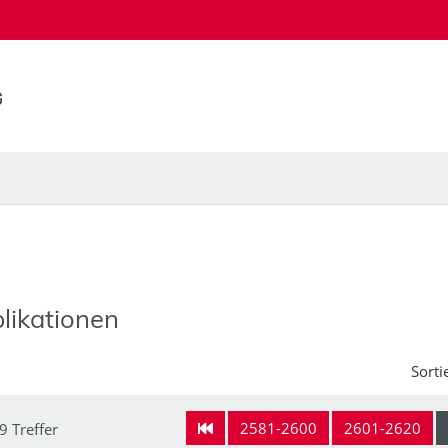
likationen
Sorti
2581-2600
2601-2620
9 Treffer