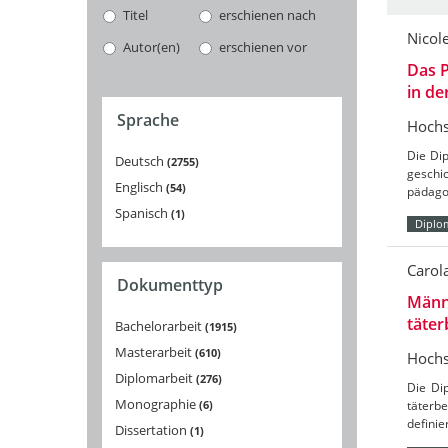
Titel
erschienen nach
Nicol
Autor(en)
erschienen vor
Das P
in de
Sprache
Hochs
Die Dip
Deutsch
2755
geschi
Englisch
54
pädagog
Spanisch
1
Diplo
Carol
Dokumenttyp
Männ
täter
Bachelorarbeit
1915
Masterarbeit
610
Hochs
Diplomarbeit
276
Die Di
Monographie
6
täterb
defini
Dissertation
1