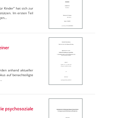
ür Kinder“ hat sich zur
tützen. Im ersten Teil
igen…
einer
erden anhand aktueller
okus auf benachteiligte
,…
ie psychosoziale