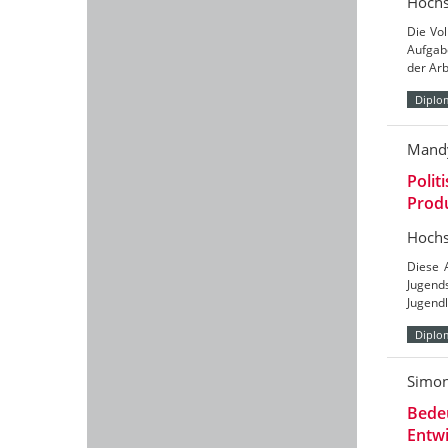
Hochs
Die Vol
Aufgabe
der Arb
Diplo
Mandy
Polit
Produ
Hochs
Diese 
Jugends
Jugendl
Diplo
Simo
Bedeu
Entwi