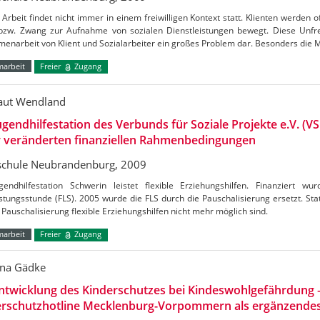
 Arbeit findet nicht immer in einem freiwilligen Kontext statt. Klienten werden
bzw. Zwang zur Aufnahme von sozialen Dienstleistungen bewegt. Diese Unfreiwi
enarbeit von Klient und Sozialarbeiter ein großes Problem dar. Besonders die
marbeit
Freier
Zugang
aut Wendland
ugendhilfestation des Verbunds für Soziale Projekte e.V. (V
r veränderten finanziellen Rahmenbedingungen
chule Neubrandenburg, 2009
gendhilfestation Schwerin leistet flexible Erziehungshilfen. Finanziert w
stungsstunde (FLS). 2005 wurde die FLS durch die Pauschalisierung ersetzt. Stati
 Pauschalisierung flexible Erziehungshilfen nicht mehr möglich sind.
marbeit
Freier
Zugang
na Gädke
ntwicklung des Kinderschutzes bei Kindeswohlgefährdung 
erschutzhotline Mecklenburg-Vorpommern als ergänzende