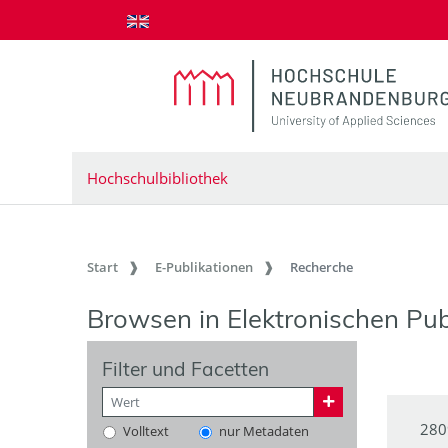
zum Inhalt springen
Hochschulbibliothek
Start
E-Publikationen
Recherche
Browsen in Elektronischen Pub
Filter und Facetten
280
Volltext
nur Metadaten