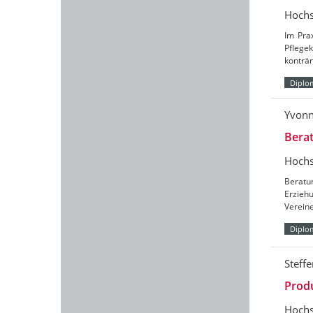
Hochs
Im Pra
Pflegek
konträr
Diplo
Yvonn
Berat
Hochs
Beratun
Erzieh
Vereine
Diplo
Steff
Produ
Hochs