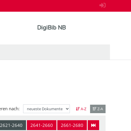
DigiBib NB
eren nach:
A-Z
Z-A
2621-2640
2641-2660
2661-2680