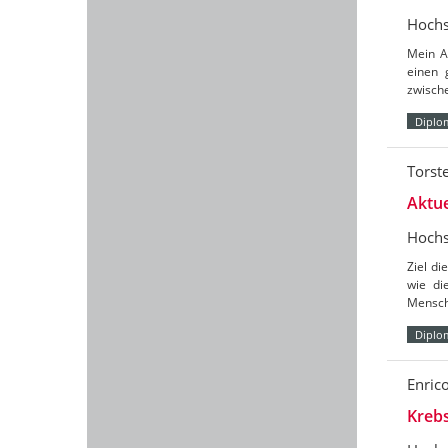
Hochs
Mein An
einen 
zwische
Diplo
Torst
Aktue
Hochs
Ziel di
wie di
Mensch
Diplo
Enric
Krebs