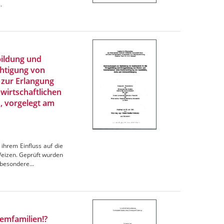
…
bildung und
chtigung von
 zur Erlangung
wirtschaftlichen
n, vorgelegt am
ihrem Einfluss auf die
 Weizen. Geprüft wurden
nsbesondere…
lemfamilien!?