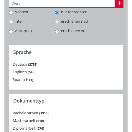
Volltext
nur Metadaten
Titel
erschienen nach
Autor(en)
erschienen vor
Sprache
Deutsch
2755
Englisch
54
Spanisch
1
Dokumenttyp
Bachelorarbeit
1915
Masterarbeit
610
Diplomarbeit
276