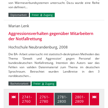
von Wärmeverbundsystemen untersucht. Dazu wurde eine Reihe
von definiert…
Diplomarbeit
Freier
Zugang
Marian Lenk
Aggressionsverhalten gegenüber Mitarbeitern
der Notfallrettung
Hochschule Neubrandenburg, 2008
Die BA- Arbeit untersucht mit statistisch-deskriptiven Methoden das
Thema 'Gewalt und Aggression' gegen Personal der
bundesdeutschen Notfallrettung. Intention des Autors war das
Fehlen von validen Datenmaterial zum Thema im deutschen
Sprachraum. Betrachtet wurden Landkreise in den 3
norddeutschen…
Bachelorarbeit
Freier
Zugang
2741-
2761-
2781-
2801-
2760
2780
2800
2809