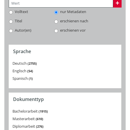
Volltext
nur Metadaten
Titel
erschienen nach
Autor(en)
erschienen vor
Sprache
Deutsch
2755
Englisch
54
Spanisch
1
Dokumenttyp
Bachelorarbeit
1915
Masterarbeit
610
Diplomarbeit
276