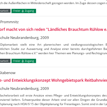
ch die Außenflächen in Mitleidenschaft gezogen worden. Im Zuge dessen zogen 
marbeit
Freier
Zugang
 Prommnitz
orf macht von sich reden "Ländliches Brauchtum Rühlow e.
chule Neubrandenburg, 2009
Diplomarbeit stellt eine Art planerischen und siedlungssoziologischen B
itlichen Studie zur Auswertung und Analyse einer bereits durchgeführten B
ichen Brauchtum Rühlow e.V." werden hier Themen wie Planungs- und Rechtsgrun
marbeit
Freier
Zugang
 Stabenow
e- und Entwicklungskonzept Wohngebietspark Reitbahnvier
chule Neubrandenburg, 2009
Bachelorarbeit soll erste Ansätze eines Pflege- und Entwicklungskonzeptes d
nviertel liefern. Schwerpunkte dieser Arbeit sind vor allen Dingen die Grundl
splanung nach HOAI § 15 der Objektplanung für Freianlagen. Somit sind in der 