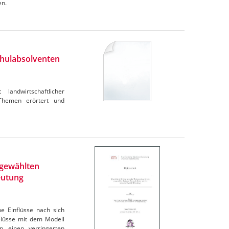
en.
chulabsolventen
andwirtschaftlicher
 Themen erörtert und
sgewählten
eutung
e Einflüsse nach sich
Flüsse mit dem Modell
n einen verringerten