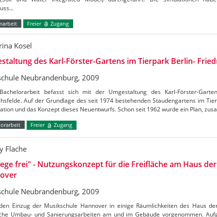
luss…
marbeit
Freier
Zugang
rina Kosel
taltung des Karl-Förster-Gartens im Tierpark Berlin- Fried
chule Neubrandenburg, 2009
Bachelorarbeit befasst sich mit der Umgestaltung des Karl-Förster-Garte
chsfelde. Auf der Grundlage des seit 1974 bestehenden Staudengartens im Tierp
kation und das Konzept dieses Neuentwurfs. Schon seit 1962 wurde ein Plan, z
orarbeit
Freier
Zugang
 Flache
ge frei" - Nutzungskonzept für die Freifläche am Haus de
over
chule Neubrandenburg, 2009
den Einzug der Musikschule Hannover in einige Räumlichkeiten des Haus d
iche Umbau- und Sanierungsarbeiten am und im Gebäude vorgenommen. Aufg