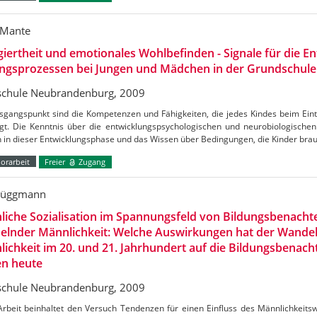
 Mante
iertheit und emotionales Wohlbefinden - Signale für die E
ungsprozessen bei Jungen und Mädchen in der Grundschule
chule Neubrandenburg, 2009
gangspunkt sind die Kompetenzen und Fähigkeiten, die jedes Kindes beim Eintr
ngt. Die Kenntnis über die entwicklungspsychologischen und neurobiologische
n in dieser Entwicklungsphase und das Wissen über Bedingungen, die Kinder bra
orarbeit
Freier
Zugang
rüggmann
iche Sozialisation im Spannungsfeld von Bildungsbenachte
elnder Männlichkeit: Welche Auswirkungen hat der Wandel
ichkeit im 20. und 21. Jahrhundert auf die Bildungsbenacht
en heute
chule Neubrandenburg, 2009
Arbeit beinhaltet den Versuch Tendenzen für einen Einfluss des Männlichkeits