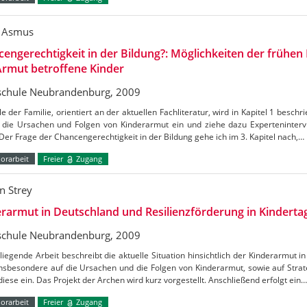
 Asmus
engerechtigkeit in der Bildung?: Möglichkeiten der frühen
Armut betroffene Kinder
chule Neubrandenburg, 2009
le der Familie, orientiert an der aktuellen Fachliteratur, wird in Kapitel 1 beschr
f die Ursachen und Folgen von Kinderarmut ein und ziehe dazu Experteninterv
Der Frage der Chancengerechtigkeit in der Bildung gehe ich im 3. Kapitel nach,…
orarbeit
Freier
Zugang
n Strey
rarmut in Deutschland und Resilienzförderung in Kinderta
chule Neubrandenburg, 2009
liegende Arbeit beschreibt die aktuelle Situation hinsichtlich der Kinderarmut 
insbesondere auf die Ursachen und die Folgen von Kinderarmut, sowie auf Str
iese ein. Das Projekt der Archen wird kurz vorgestellt. Anschließend erfolgt ein…
orarbeit
Freier
Zugang