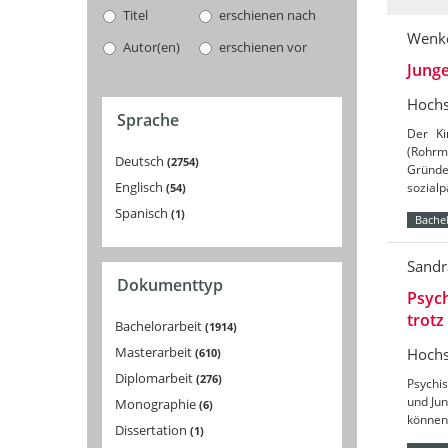
Titel
erschienen nach
Wenke
Autor(en)
erschienen vor
Junge
Hochs
Sprache
Der Ki
(Rohrm
Deutsch
2754
Gründe
Englisch
sozialp
54
Spanisch
1
Bachel
Sandr
Dokumenttyp
Psych
trotz
Bachelorarbeit
1914
Masterarbeit
Hochs
610
Diplomarbeit
276
Psychis
und Jun
Monographie
6
können 
Dissertation
1