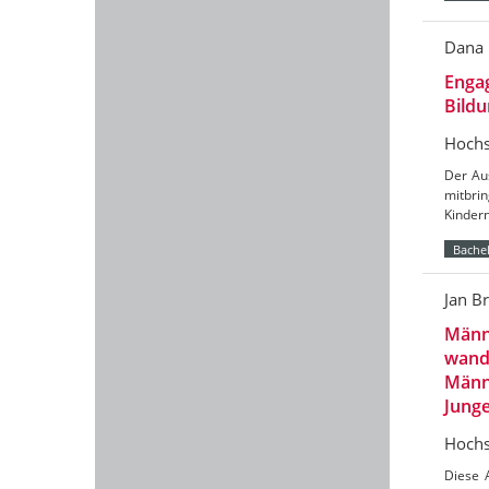
Dana
Engag
Bild
Hochs
Der Aus
mitbri
Kinder
Bachel
Jan B
Männl
wand
Männl
Jung
Hochs
Diese 