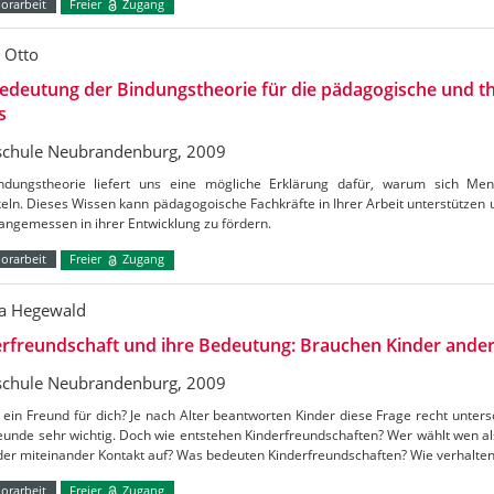
orarbeit
Freier
Zugang
e Otto
edeutung der Bindungstheorie für die pädagogische und t
s
chule Neubrandenburg, 2009
ndungstheorie liefert uns eine mögliche Erklärung dafür, warum sich Men
eln. Dieses Wissen kann pädagogoische Fachkräfte in Ihrer Arbeit unterstützen 
angemessen in ihrer Entwicklung zu fördern.
orarbeit
Freier
Zugang
a Hegewald
rfreundschaft und ihre Bedeutung: Brauchen Kinder ander
chule Neubrandenburg, 2009
 ein Freund für dich? Je nach Alter beantworten Kinder diese Frage recht untersc
reunde sehr wichtig. Doch wie entstehen Kinderfreundschaften? Wer wählt wen 
nder miteinander Kontakt auf? Was bedeuten Kinderfreundschaften? Wie verhalte
orarbeit
Freier
Zugang