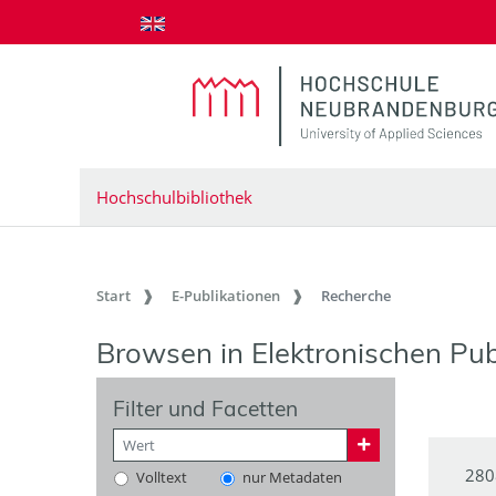
zum Inhalt springen
Hochschulbibliothek
Start
E-Publikationen
Recherche
Browsen in Elektronischen Pub
Filter und Facetten
280
Volltext
nur Metadaten