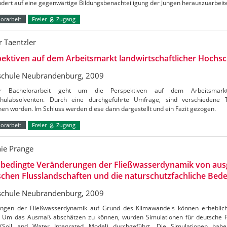
dert auf eine gegenwärtige Bildungsbenachteiligung der Jungen herauszuarbeit
orarbeit
Freier
Zugang
r Taentzler
ektiven auf dem Arbeitsmarkt landwirtschaftlicher Hochs
chule Neubrandenburg, 2009
r Bachelorarbeit geht um die Perspektiven auf dem Arbeitsmarkt l
hulabsolventen. Durch eine durchgeführte Umfrage, sind verschiedene
hen worden. Im Schluss werden diese dann dargestellt und ein Fazit gezogen.
orarbeit
Freier
Zugang
nie Prange
abedingte Veränderungen der Fließwasserdynamik von au
chen Flusslandschaften und die naturschutzfachliche Bed
chule Neubrandenburg, 2009
ngen der Fließwasserdynamik auf Grund des Klimawandels können erheblich
. Um das Ausmaß abschätzen zu können, wurden Simulationen für deutsche 
Soil and Water Integrated Model) durchgeführt. Die Simulationen habe