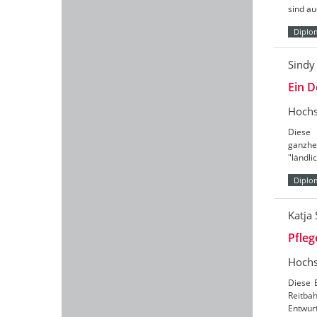
sind au
Diplo
Sindy
Ein D
Hochs
Diese 
ganzhe
"ländl
Diplo
Katja
Pfleg
Hochs
Diese 
Reitbah
Entwurf