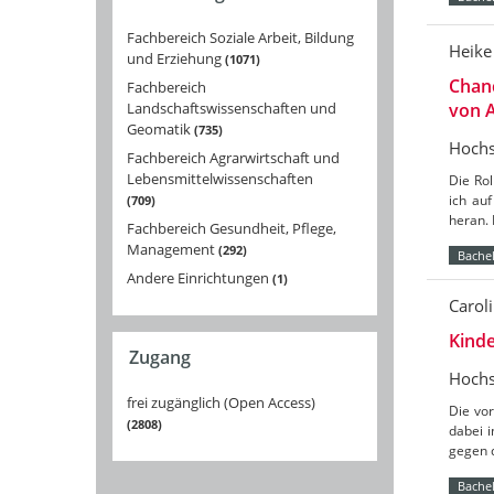
Fachbereich Soziale Arbeit, Bildung
Heike
und Erziehung
1071
Chanc
Fachbereich
Landschaftswissenschaften und
von 
Geomatik
735
Hochs
Fachbereich Agrarwirtschaft und
Lebensmittelwissenschaften
Die Rol
ich au
709
heran. 
Fachbereich Gesundheit, Pflege,
Management
292
Bachel
Andere Einrichtungen
1
Caroli
Kinde
Zugang
Hochs
frei zugänglich (Open Access)
Die vor
2808
dabei 
gegen d
Bachel