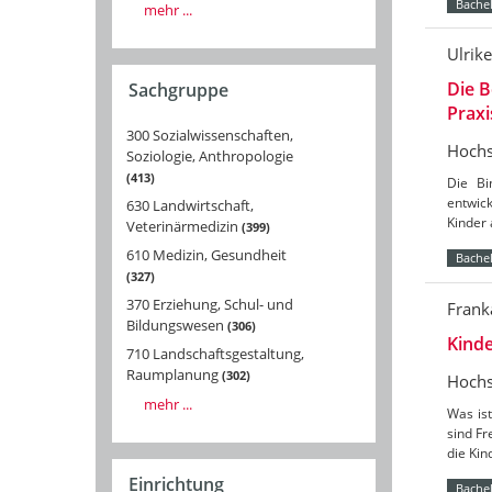
Bachel
mehr ...
Ulrik
Die B
Sachgruppe
Praxi
300 Sozialwissenschaften,
Hochs
Soziologie, Anthropologie
413
Die Bi
entwick
630 Landwirtschaft,
Kinder 
Veterinärmedizin
399
610 Medizin, Gesundheit
Bachel
327
370 Erziehung, Schul- und
Frank
Bildungswesen
306
Kinde
710 Landschaftsgestaltung,
Raumplanung
302
Hochs
mehr ...
Was ist
sind F
die Ki
Einrichtung
Bachel