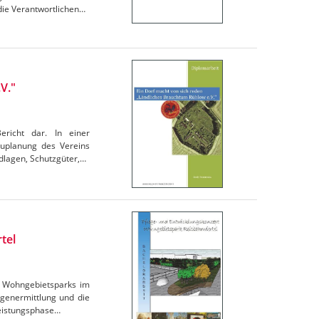
die Verantwortlichen…
V."
ericht dar. In einer
auplanung des Vereins
dlagen, Schutzgüter,…
tel
es Wohngebietsparks im
agenermittlung und die
Leistungsphase…