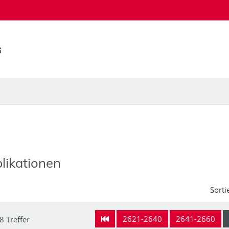
likationen
Sorti
2621-2640
2641-2660
8 Treffer