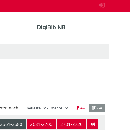
DigiBib NB
eren nach:
A-Z
Z-A
2661-2680
2681-2700
2701-2720