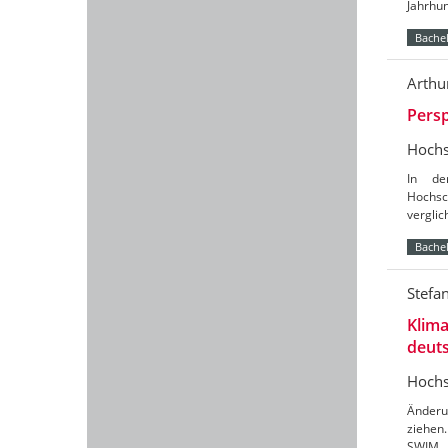
Jahrhun
Bachel
Arthu
Persp
Hochs
In de
Hochsc
verglic
Bachel
Stefa
Klim
deuts
Hochs
Änderu
ziehen
SWIM (