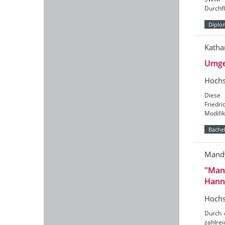
Durchf
Diplo
Katha
Umges
Hochs
Diese 
Friedri
Modifi
Bachel
Mandy
"Mane
Hann
Hochs
Durch 
zahlre