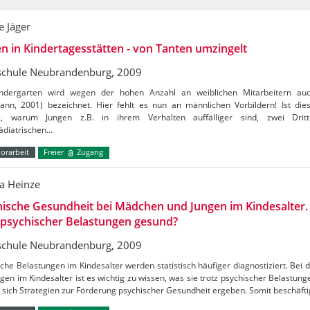
 Jäger
n in Kindertagesstätten - von Tanten umzingelt
chule Neubrandenburg, 2009
ndergarten wird wegen der hohen Anzahl an weiblichen Mitarbeitern auc
ann, 2001) bezeichnet. Hier fehlt es nun an männlichen Vorbildern! Ist die
, warum Jungen z.B. in ihrem Verhalten auffälliger sind, zwei Dritt
ädiatrischen…
orarbeit
Freier
Zugang
a Heinze
ische Gesundheit bei Mädchen und Jungen im Kindesalter. 
 psychischer Belastungen gesund?
chule Neubrandenburg, 2009
che Belastungen im Kindesalter werden statistisch häufiger diagnostiziert. Bei
gen im Kindesalter ist es wichtig zu wissen, was sie trotz psychischer Belastun
sich Strategien zur Förderung psychischer Gesundheit ergeben. Somit beschäft