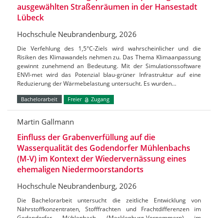
ausgewählten Straßenräumen in der Hansestadt
Lübeck
Hochschule Neubrandenburg, 2026
Die Verfehlung des 1,5°C-Ziels wird wahrscheinlicher und die
Risiken des Klimawandels nehmen zu. Das Thema Klimaanpassung
gewinnt zunehmend an Bedeutung. Mit der Simulationssoftware
ENVI-met wird das Potenzial blau-grüner Infrastruktur auf eine
Reduzierung der Wärmebelastung untersucht. Es wurden…
Bachelorarbeit
Freier
Zugang
Martin Gallmann
Einfluss der Grabenverfüllung auf die
Wasserqualität des Godendorfer Mühlenbachs
(M-V) im Kontext der Wiedervernässung eines
ehemaligen Niedermoorstandorts
Hochschule Neubrandenburg, 2026
Die Bachelorarbeit untersucht die zeitliche Entwicklung von
Nährstoffkonzentraten, Stofffrachten und Frachtdifferenzen im
Godendorfer Mühlenbach (Mecklenburg-Vorpommern) im