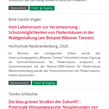
Diskussion, wie nachhaltig landwirtschaftliche Produktion…
Masterarbeit
Freier
Zugang
Birte Carolin Vogler
Vom Lebensraum zur Verantwortung :
Schutzmöglichkeiten von Fledermäusen in der
Waldgestaltung (am Beispiel Wilsener Tannen)
Hochschule Neubrandenburg, 2026
Im Rahmen der vorliegenden Arbeit wurde das
Untersuchungsgebiet „Wilsener Tannen“ hinsichtlich seiner Eignung
als Sommerlebensraum für Fledermäuse analysiert. In
Zusammenarbeit mit der Natura-2000-Station für Fledermäuse
Westmecklenburg wurde das Artenvorkommen von Fledermäusen,
mittels akustischer…
Bachelorarbeit
Freier
Zugang
Tomke Schleicher
Die blau-grünen Straßen der Zukunft? :
Potenziale klimaangepasster Neuplanungen von