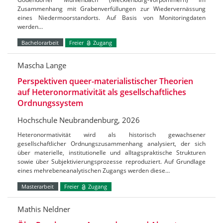
Zusammenhang mit Grabenverfüllungen zur Wiedervernässung
eines Niedermoorstandorts. Auf Basis von Monitoringdaten
werden…
Bachelorarbeit
Freier
Zugang
Mascha Lange
Perspektiven queer-materialistischer Theorien
auf Heteronormativität als gesellschaftliches
Ordnungssystem
Hochschule Neubrandenburg, 2026
Heteronormativität wird als historisch gewachsener
gesellschaftlicher Ordnungszusammenhang analysiert, der sich
über materielle, institutionelle und alltagspraktische Strukturen
sowie über Subjektivierungsprozesse reproduziert. Auf Grundlage
eines mehrebeneanalytischen Zugangs werden diese…
Masterarbeit
Freier
Zugang
Mathis Neldner