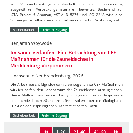
von Versandbelastungen entwickelt und die Schutzwirkung
ausgewählter Verpackungsmaterialien bewertet. Basierend auf
ISTA Project 6 Amazon, ASTM D 5276 und ISO 2248 wird eine
Schwungarm-Fallprüfmaschine mit pneumatischer Auslösung und…
Bachelorarbeit
Freier
Zugang
Benjamin Woywode
Im Sande verlaufen : Eine Betrachtung von CEF-
Maßnahmen für die Zauneidechse in
Mecklenburg-Vorpommern
Hochschule Neubrandenburg, 2026
Die Arbeit beschäftigt sich damit, ob sogenannte CEF-Maßnahmen
wirklich helfen, den Lebensraum der Zauneidechse auszugleichen.
Diese Maßnahmen werden häufig umgesetzt, wenn Bauprojekte
bestehende Lebensräume zerstören, sollen aber die ökologische
Funktion der ursprünglichen Habitate erhalten. Dazu…
Bachelorarbeit
Freier
Zugang
1-20
21-40
41-60