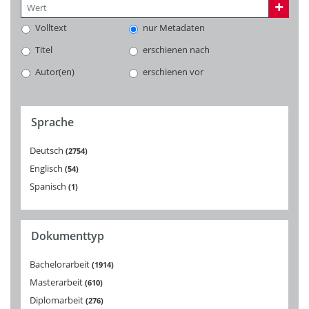
Volltext
nur Metadaten
Titel
erschienen nach
Autor(en)
erschienen vor
Sprache
Deutsch
2754
Englisch
54
Spanisch
1
Dokumenttyp
Bachelorarbeit
1914
Masterarbeit
610
Diplomarbeit
276