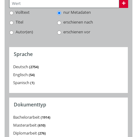
Volltext
nur Metadaten
Titel
erschienen nach
Autor(en)
erschienen vor
Sprache
Deutsch
2754
Englisch
54
Spanisch
1
Dokumenttyp
Bachelorarbeit
1914
Masterarbeit
610
Diplomarbeit
276