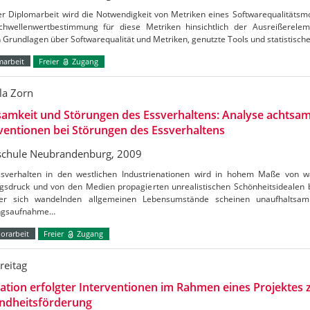
er Diplomarbeit wird die Notwendigkeit von Metriken eines Softwarequalitätsm
chwellenwertbestimmung für diese Metriken hinsichtlich der Ausreißerele
Grundlagen über Softwarequalität und Metriken, genutzte Tools und statistisch
marbeit
Freier
Zugang
la Zorn
amkeit und Störungen des Essverhaltens: Analyse achtsam
ventionen bei Störungen des Essverhaltens
chule Neubrandenburg, 2009
sverhalten in den westlichen Industrienationen wird in hohem Maße von w
ngsdruck und von den Medien propagierten unrealistischen Schönheitsidealen 
ler sich wandelnden allgemeinen Lebensumstände scheinen unaufhaltsa
ngsaufnahme…
orarbeit
Freier
Zugang
reitag
ation erfolgter Interventionen im Rahmen eines Projektes z
ndheitsförderung