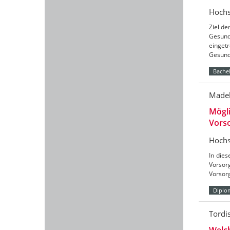
Hochs
Ziel de
Gesund
einget
Gesund
Bachel
Madel
Mögli
Vors
Hochs
In dies
Vorsorg
Vorsor
Diplo
Tordi