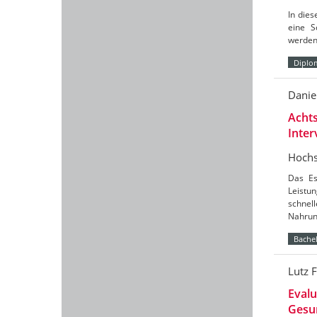
In dies
eine S
werden 
Diplo
Danie
Achts
Inter
Hochs
Das Es
Leistu
schnel
Nahru
Bachel
Lutz F
Evalu
Gesu