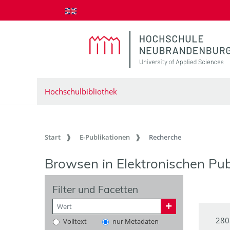
zum Inhalt springen
Hochschulbibliothek
Start
E-Publikationen
Recherche
Browsen in Elektronischen Pub
Filter und Facetten
280
Volltext
nur Metadaten