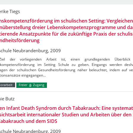
rike Tiegs
skompetenzförderung im schulischen Setting: Vergleiche
nüberstellung dreier Lebenskompetenzprogramme und da
tierende Ansatzpunkte für die zukünftige Praxis der schuli
ndheitsförderung
chule Neubrandenburg, 2009
iel der vorliegenden Arbeit ist, einen grundlegenden Überbli
kompetenzförderung im Setting Schule zu geben. Eingangs werden desha
agen der schulischen Gesundheitsförderung näher beleuchtet, indem auf ve
tionsansätze eingegangen…
orarbeit
Freier
Zugang
nie Butz
en Infant Death Syndrom durch Tabakrauch: Eine systemat
ichtsarbeit internationaler Studien und Arbeiten über d
Tabakrauch und dem SIDS
chule Neubrandenburg, 2009