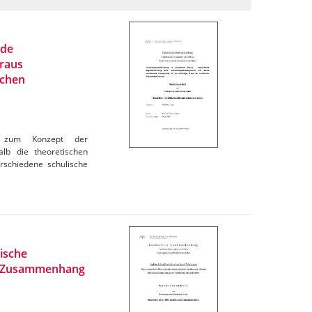
nde
raus
schen
ck zum Konzept der
lb die theoretischen
rschiedene schulische
ische
en Zusammenhang