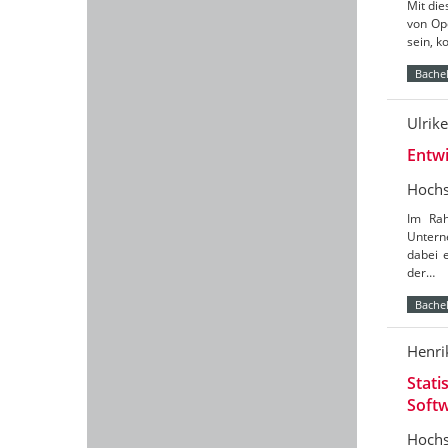
Mit die
von Op
sein, k
Bachel
Ulrik
Entw
Hochs
Im Rah
Untern
dabei 
der…
Bachel
Henri
Stati
Soft
Hochs