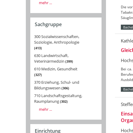
mehr ...
Die vo
Tabakra
Säuglin
Sachgruppe
Bachel
300 Sozialwissenschaften,
Kathl
Soziologie, Anthropologie
413
Gleic
630 Landwirtschaft,
Hochs
Veterinärmedizin
399
610 Medizin, Gesundheit
Bei ca
Berufe
327
Ausbild
370 Erziehung, Schul- und
Bildungswesen
306
Bachel
710 Landschaftsgestaltung,
Raumplanung
302
Steff
mehr ...
Eins
Organ
Hochs
Einrichtung