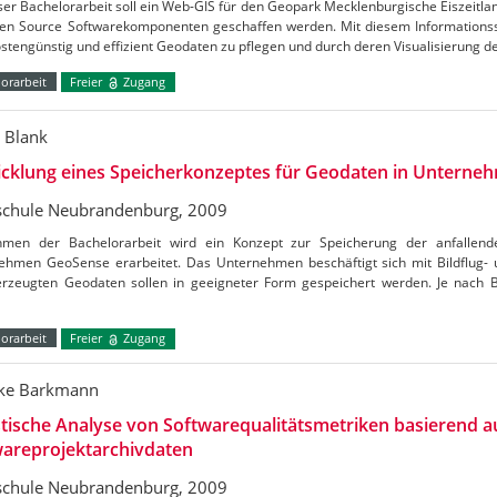
ser Bachelorarbeit soll ein Web-GIS für den Geopark Mecklenburgische Eiszeitla
en Source Softwarekomponenten geschaffen werden. Mit diesem Informationss
ostengünstig und effizient Geodaten zu pflegen und durch deren Visualisierung 
orarbeit
Freier
Zugang
e Blank
icklung eines Speicherkonzeptes für Geodaten in Unterne
chule Neubrandenburg, 2009
men der Bachelorarbeit wird ein Konzept zur Speicherung der anfallen
ehmen GeoSense erarbeitet. Das Unternehmen beschäftigt sich mit Bildflug- u
erzeugten Geodaten sollen in geeigneter Form gespeichert werden. Je nach 
orarbeit
Freier
Zugang
ke Barkmann
stische Analyse von Softwarequalitätsmetriken basierend a
wareprojektarchivdaten
chule Neubrandenburg, 2009