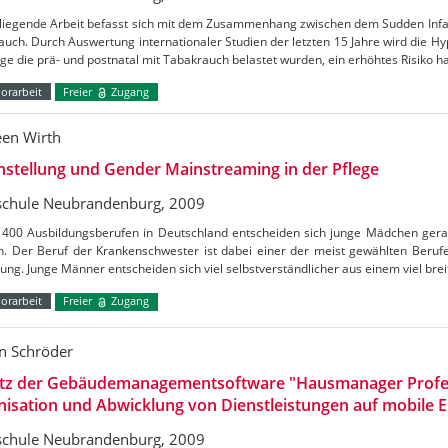
rliegende Arbeit befasst sich mit dem Zusammenhang zwischen dem Sudden Inf
uch. Durch Auswertung internationaler Studien der letzten 15 Jahre wird die Hy
ge die prä- und postnatal mit Tabakrauch belastet wurden, ein erhöhtes Risiko 
orarbeit
Freier
Zugang
een Wirth
hstellung und Gender Mainstreaming in der Pflege
chule Neubrandenburg, 2009
. 400 Ausbildungsberufen in Deutschland entscheiden sich junge Mädchen ger
n. Der Beruf der Krankenschwester ist dabei einer der meist gewählten Beruf
ung. Junge Männer entscheiden sich viel selbstverständlicher aus einem viel br
orarbeit
Freier
Zugang
en Schröder
atz der Gebäudemanagementsoftware "Hausmanager Profess
isation und Abwicklung von Dienstleistungen auf mobile 
chule Neubrandenburg, 2009