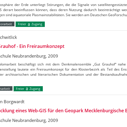
osphäre der Erde unterliegt Störungen, die die Signale von satellitengestütz
S derart beeinflussen können, dass deren Nutzung dadurch beeinträchtigt wer
gen sind äquatoriale Plasmainstabilitäten. Sie werden am Deutschen GeoForsc
orarbeit
Freier
Zugang
chwitlick
rauhof - Ein Freiraumkonzept
chule Neubrandenburg, 2009
plomarbeit beschäftigt sich mit dem Denkmalensemble „Gut Grauhof“ nahe
enstellung lautete ein Freiraumkonzept für den Klosterbezirk als Teil des En
er archivarischen und literarischen Dokumentation und der Bestandsaufna
marbeit
Freier
Zugang
in Borgwardt
cklung eines Web-GIS für den Geopark Mecklenburgische E
chule Neubrandenburg, 2009