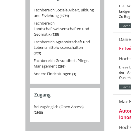
Die Ar
Fachbereich Soziale Arbeit, Bildung
Endger
und Erziehung
1071
Zu Begi
Fachbereich
Bachel
Landschaftswissenschaften und
Geomatik
735
Danie
Fachbereich Agrarwirtschaft und
Lebensmittelwissenschaften
Entwi
709
Hochs
Fachbereich Gesundheit, Pflege,
Management
292
Diese B
der Ar
Andere Einrichtungen
1
Qualit
Bachel
Zugang
Max 
frei zugänglich (Open Access)
Autom
2808
Iono
Hochs