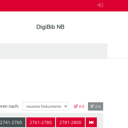
DigiBib NB
eren nach:
A-Z
Z-A
2741-2760
2761-2780
2781-2800