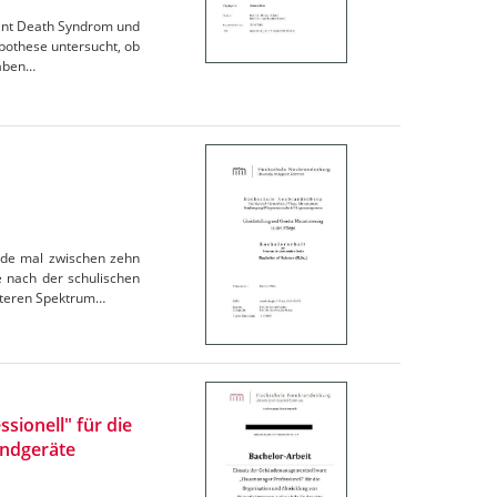
ant Death Syndrom und
pothese untersucht, ob
haben…
ade mal zwischen zehn
e nach der schulischen
eiteren Spektrum…
ionell" für die
Endgeräte