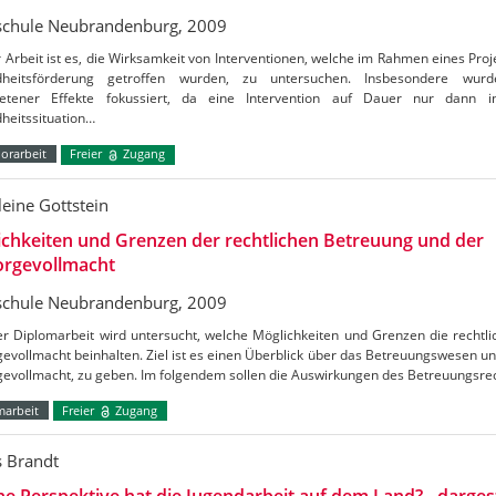
chule Neubrandenburg, 2009
r Arbeit ist es, die Wirksamkeit von Interventionen, welche im Rahmen eines Proj
heitsförderung getroffen wurden, zu untersuchen. Insbesondere wurde
retener Effekte fokussiert, da eine Intervention auf Dauer nur dann i
heitssituation…
orarbeit
Freier
Zugang
eine Gottstein
chkeiten und Grenzen der rechtlichen Betreuung und der
orgevollmacht
chule Neubrandenburg, 2009
er Diplomarbeit wird untersucht, welche Möglichkeiten und Grenzen die rechtl
evollmacht beinhalten. Ziel ist es einen Überblick über das Betreuungswesen und
gevollmacht, zu geben. Im folgendem sollen die Auswirkungen des Betreuungsre
marbeit
Freier
Zugang
s Brandt