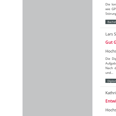
Die Ion
wie GP
Störun
Bachel
Lars S
Gut G
Hochs
Die Di
Aufgab
Nach d
und…
Diplo
Kathr
Entwi
Hochs