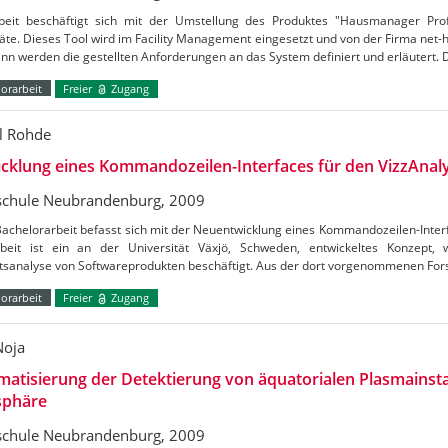
beit beschäftigt sich mit der Umstellung des Produktes "Hausmanager Prof
äte. Dieses Tool wird im Facility Management eingesetzt und von der Firma ne
nn werden die gestellten Anforderungen an das System definiert und erläutert.
orarbeit
Freier
Zugang
l Rohde
cklung eines Kommandozeilen-Interfaces für den VizzAnal
chule Neubrandenburg, 2009
achelorarbeit befasst sich mit der Neuentwicklung eines Kommandozeilen-Inter
beit ist ein an der Universität Växjö, Schweden, entwickeltes Konzept, 
ätsanalyse von Softwareprodukten beschäftigt. Aus der dort vorgenommenen Fo
orarbeit
Freier
Zugang
Noja
atisierung der Detektierung von äquatorialen Plasmainsta
sphäre
chule Neubrandenburg, 2009