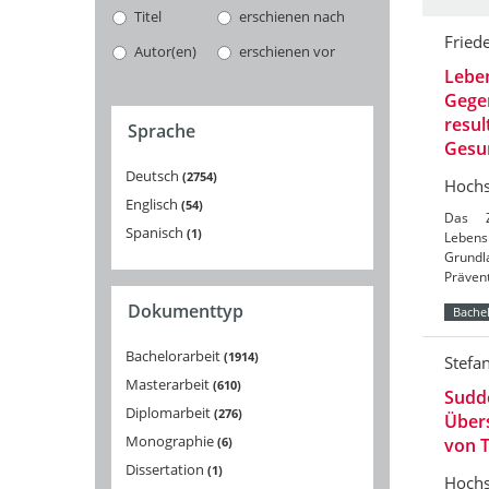
Titel
erschienen nach
Friede
Autor(en)
erschienen vor
Leben
Gege
resul
Sprache
Gesu
Deutsch
2754
Hochs
Englisch
54
Das Z
Spanisch
1
Lebens
Grundl
Präven
Dokumenttyp
Bachel
Bachelorarbeit
1914
Stefa
Masterarbeit
610
Sudd
Diplomarbeit
276
Übers
Monographie
6
von 
Dissertation
1
Hochs