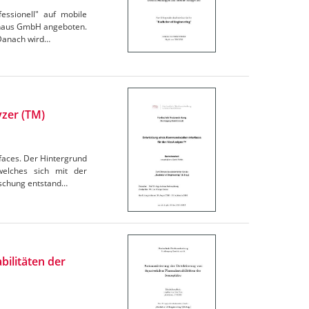
essionell" auf mobile
t-haus GmbH angeboten.
 Danach wird…
yzer (TM)
faces. Der Hintergrund
welches sich mit der
rschung entstand…
bilitäten der