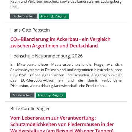
Raum und Verbraucherschutz sowie des Landratsamts Ludwigsburg
und…
Bachelorarbeit
Freier
Zugang
Hans-Otto Papstein
CO₂-Bilanzierung im Ackerbau - ein Vergleich
zwischen Argentinien und Deutschland
Hochschule Neubrandenburg, 2026
Im Mittelpunkt dieser Masterarbeit steht die Frage, wie sich
Ackerbausysteme in Deutschland und Argentinien hinsichtlich ihrer
CO₂- bzw. Treibhausgasbilanzen unterscheiden. Ausgangspunkt ist
das EU-Mercosur-Abkommen und die damit verbundene
Diskussion, wie nachhaltig landwirtschaftliche Produktion…
Masterarbeit
Freier
Zugang
Birte Carolin Vogler
Vom Lebensraum zur Verantwortung :
Schutzmöglichkeiten von Fledermäusen in der
Waldgestaltung (am Beispiel Wilsener Tannen)