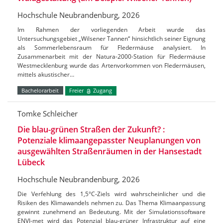
Hochschule Neubrandenburg, 2026
Im Rahmen der vorliegenden Arbeit wurde das
Untersuchungsgebiet „Wilsener Tannen“ hinsichtlich seiner Eignung
als Sommerlebensraum für Fledermäuse analysiert. In
Zusammenarbeit mit der Natura-2000-Station für Fledermäuse
Westmecklenburg wurde das Artenvorkommen von Fledermäusen,
mittels akustischer…
Bachelorarbeit
Freier
Zugang
Tomke Schleicher
Die blau-grünen Straßen der Zukunft? :
Potenziale klimaangepasster Neuplanungen von
ausgewählten Straßenräumen in der Hansestadt
Lübeck
Hochschule Neubrandenburg, 2026
Die Verfehlung des 1,5°C-Ziels wird wahrscheinlicher und die
Risiken des Klimawandels nehmen zu. Das Thema Klimaanpassung
gewinnt zunehmend an Bedeutung. Mit der Simulationssoftware
ENVI-met wird das Potenzial blau-grüner Infrastruktur auf eine