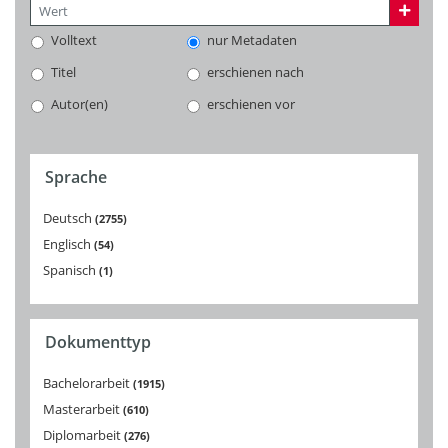
Volltext
nur Metadaten
Titel
erschienen nach
Autor(en)
erschienen vor
Sprache
Deutsch
2755
Englisch
54
Spanisch
1
Dokumenttyp
Bachelorarbeit
1915
Masterarbeit
610
Diplomarbeit
276