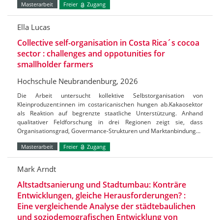
Masterarbeit
Freier
Zugang
Ella Lucas
Collective self-organisation in Costa Rica´s cocoa
sector : challenges and oppotunities for
smallholder farmers
Hochschule Neubrandenburg, 2026
Die Arbeit untersucht kollektive Selbstorganisation von
Kleinproduzent:innen im costaricanischen hungen ab.Kakaosektor
als Reaktion auf begrenzte staatliche Unterstützung. Anhand
qualitativer Feldforschung in drei Regionen zeigt sie, dass
Organisationsgrad, Govermance-Strukturen und Marktanbindung…
Masterarbeit
Freier
Zugang
Mark Arndt
Altstadtsanierung und Stadtumbau: Konträre
Entwicklungen, gleiche Herausforderungen? :
Eine vergleichende Analyse der städtebaulichen
und soziodemografischen Entwicklung von