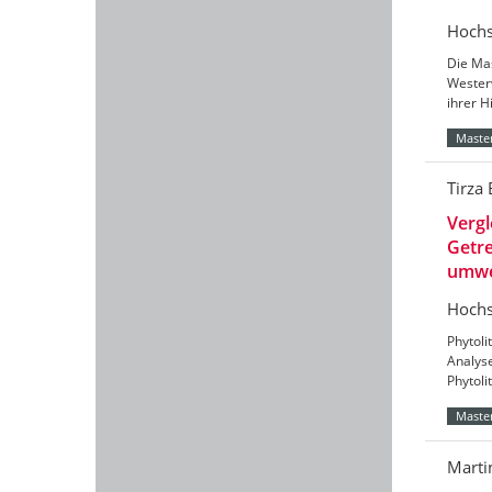
Hochs
Die Mas
Wester
ihrer H
Master
Tirza
Verg
Getre
umwe
Hochs
Phytoli
Analys
Phytoli
Master
Marti