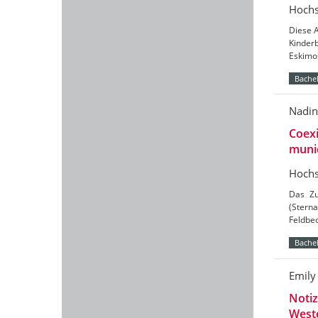
Hochs
Diese A
Kinder
Eskimos
Bachel
Nadin
Coexi
munic
Hochs
Das Zu
(Sterna
Feldbe
Bachel
Emily
Notiz
West