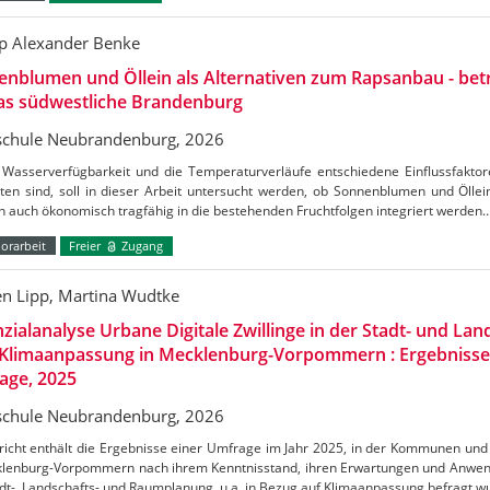
pp Alexander Benke
nblumen und Öllein als Alternativen zum Rapsanbau - betr
das südwestliche Brandenburg
chule Neubrandenburg, 2026
 Wasserverfügbarkeit und die Temperaturverläufe entschiedene Einflussfaktor
ten sind, soll in dieser Arbeit untersucht werden, ob Sonnenblumen und Öllein
 auch ökonomisch tragfähig in die bestehenden Fruchtfolgen integriert werden
orarbeit
Freier
Zugang
en Lipp, Martina Wudtke
zialanalyse Urbane Digitale Zwillinge in der Stadt- und La
 Klimaanpassung in Mecklenburg-Vorpommern : Ergebnisse 
age, 2025
chule Neubrandenburg, 2026
icht enthält die Ergebnisse einer Umfrage im Jahr 2025, in der Kommunen und 
klenburg-Vorpommern nach ihrem Kenntnisstand, ihren Erwartungen und Anwen
dt-. Landschafts- und Raumplanung, u.a. in Bezug auf Klimaanpassung befragt w