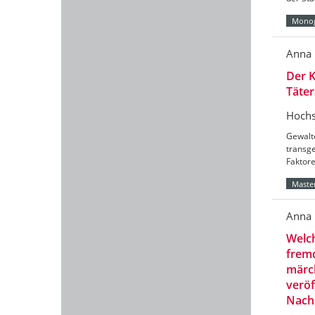
Monog
Anna 
Der K
Täter
Hochs
Gewalt
transg
Faktore
Master
Anna 
Welch
fremd
märch
veröf
Nachk