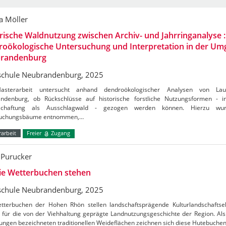
a Möller
rische Waldnutzung zwischen Archiv- und Jahrringanalyse :
roökologische Untersuchung und Interpretation in der U
randenburg
chule Neubrandenburg, 2025
asterarbeit untersucht anhand dendroökologischer Analysen von 
ndenburg, ob Rückschlüsse auf historische forstliche Nutzungsformen - i
tschaftung als Ausschlagwald - gezogen werden können. Hierzu wu
suchungsbäume entnommen,…
arbeit
Freier
Zugang
 Purucker
ie Wetterbuchen stehen
chule Neubrandenburg, 2025
tterbuchen der Hohen Rhön stellen landschaftsprägende Kulturlandschafts
 für die von der Viehhaltung geprägte Landnutzungsgeschichte der Region. Al
ungen bezeichneten traditionellen Weideflächen zeichnen sich diese Hutebuche