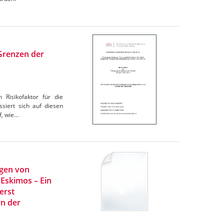
 Grenzen der
 Risikofaktor für die
siert sich auf diesen
f, wie…
ngen von
 Eskimos – Ein
erst
rn der