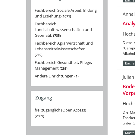
Bachel
Fachbereich Soziale Arbeit, Bildung
Annal
und Erziehung
1071
Analy
Fachbereich
Landschaftswissenschaften und
Hochs
Geomatik
735
Diese 
Fachbereich Agrarwirtschaft und
"Campu
Lebensmittelwissenschaften
Alkoho
710
Fachbereich Gesundheit, Pflege,
Bachel
Management
292
Andere Einrichtungen
1
Julia
Bode
Vorpo
Zugang
Hochs
frei zugänglich (Open Access)
Die Ma
2809
Trocke
unter 
Master