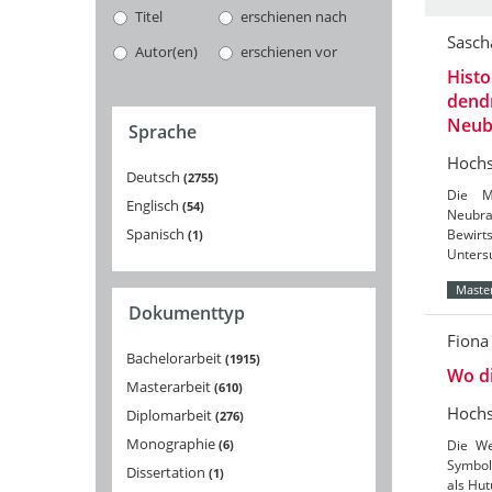
Titel
erschienen nach
Sasch
Autor(en)
erschienen vor
Histo
dend
Neub
Sprache
Hochs
Deutsch
2755
Die M
Englisch
54
Neubra
Spanisch
Bewir
1
Unter
Master
Dokumenttyp
Fiona
Bachelorarbeit
1915
Wo d
Masterarbeit
610
Hochs
Diplomarbeit
276
Monographie
6
Die We
Symbol
Dissertation
1
als Hut