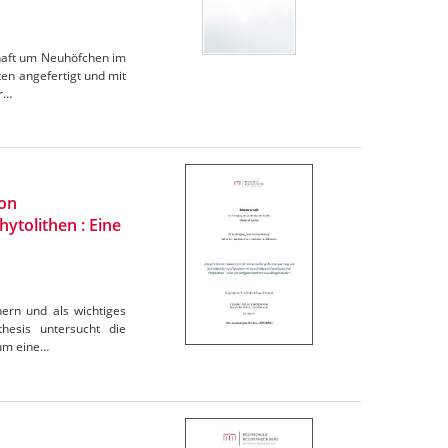
chaft um Neuhöfchen im
n angefertigt und mit
er…
von
ytolithen : Eine
hern und als wichtiges
hesis untersucht die
 um eine…