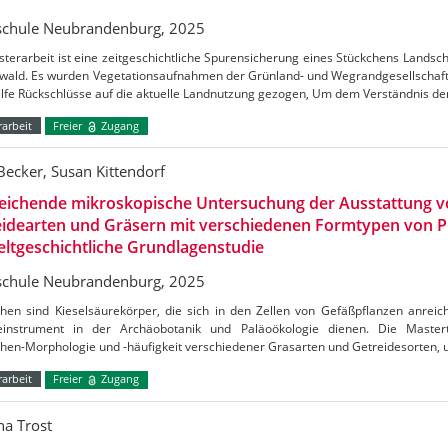
chule Neubrandenburg, 2025
terarbeit ist eine zeitgeschichtliche Spurensicherung eines Stückchens Lands
wald. Es wurden Vegetationsaufnahmen der Grünland- und Wegrandgesellschafte
ilfe Rückschlüsse auf die aktuelle Landnutzung gezogen, Um dem Verständnis d
arbeit
Freier
Zugang
 Becker, Susan Kittendorf
leichende mikroskopische Untersuchung der Ausstattung 
idearten und Gräsern mit verschiedenen Formtypen von Ph
ltgeschichtliche Grundlagenstudie
chule Neubrandenburg, 2025
then sind Kieselsäurekörper, die sich in den Zellen von Gefäßpflanzen anreic
einstrument in der Archäobotanik und Paläoökologie dienen. Die Mastert
then-Morphologie und -häufigkeit verschiedener Grasarten und Getreidesorten,
arbeit
Freier
Zugang
na Trost