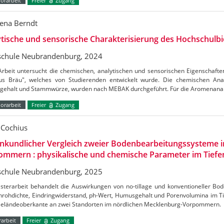
orarbeit
Freier
Zugang
ena Berndt
tische und sensorische Charakterisierung des Hochschulbi
chule Neubrandenburg, 2024
Arbeit untersucht die chemischen, analytischen und sensorischen Eigenschaft
s Bräu", welches von Studierenden entwickelt wurde. Die chemischen Ana
lgehalt und Stammwürze, wurden nach MEBAK durchgeführt. Für die Aromenana
orarbeit
Freier
Zugang
n Cochius
nkundlicher Vergleich zweier Bodenbearbeitungssysteme i
mmern : physikalische und chemische Parameter im Tiefe
chule Neubrandenburg, 2025
sterarbeit behandelt die Auswirkungen von no-tillage und konventioneller Bo
nrohdichte, Eindringwiderstand, ph-Wert, Humusgehalt und Porenvolumina im Ti
Geländeoberkante an zwei Standorten im nördlichen Mecklenburg-Vorpommern.
arbeit
Freier
Zugang