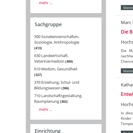
mehr ...
Master
Marc 
Sachgruppe
Die 
300 Sozialwissenschaften,
Hochs
Soziologie, Anthropologie
413
Die Ma
630 Landwirtschaft,
nachha
Veterinärmedizin
Chance
400
610 Medizin, Gesundheit
Master
327
370 Erziehung, Schul- und
Katha
Bildungswesen
306
Entwi
710 Landschaftsgestaltung,
Raumplanung
302
Hochs
mehr ...
In die
Kinder 
Temper
Einrichtung