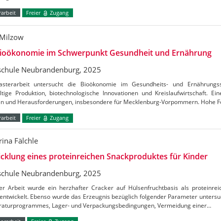
arbeit
Freier
Zugang
Milzow
Bioökonomie im Schwerpunkt Gesundheit und Ernährung
chule Neubrandenburg, 2025
sterarbeit untersucht die Bioökonomie im Gesundheits- und Ernährungs
ltige Produktion, biotechnologische Innovationen und Kreislaufwirtschaft. E
n und Herausforderungen, insbesondere für Mecklenburg-Vorpommern. Hohe 
arbeit
Freier
Zugang
rina Fälchle
cklung eines proteinreichen Snackproduktes für Kinder
chule Neubrandenburg, 2025
ser Arbeit wurde ein herzhafter Cracker auf Hülsenfruchtbasis als proteinre
entwickelt. Ebenso wurde das Erzeugnis bezüglich folgender Parameter untersu
aturprogrammes, Lager- und Verpackungsbedingungen, Vermeidung einer…