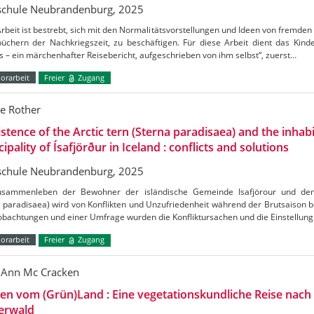
chule Neubrandenburg, 2025
rbeit ist bestrebt, sich mit den Normalitätsvorstellungen und Ideen von fremden K
büchern der Nachkriegszeit, zu beschäftigen. Für diese Arbeit dient das Kin
 – ein märchenhafter Reisebericht, aufgeschrieben von ihm selbst“, zuerst…
orarbeit
Freier
Zugang
e Rother
stence of the Arctic tern (Sterna paradisaea) and the inhabi
ipality of Ísafjörður in Iceland : conflicts and solutions
chule Neubrandenburg, 2025
sammenleben der Bewohner der isländische Gemeinde Isafjörour und de
 paradisaea) wird von Konflikten und Unzufriedenheit während der Brutsaison b
obachtungen und einer Umfrage wurden die Konfliktursachen und die Einstellu
orarbeit
Freier
Zugang
 Ann Mc Cracken
en vom (Grün)Land : Eine vegetationskundliche Reise nac
erwald