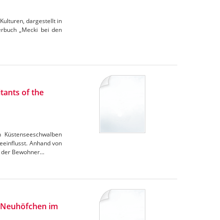
ulturen, dargestellt in
derbuch „Mecki bei den
tants of the
n Küstenseeschwalben
eeinflusst. Anhand von
ng der Bewohner…
h Neuhöfchen im