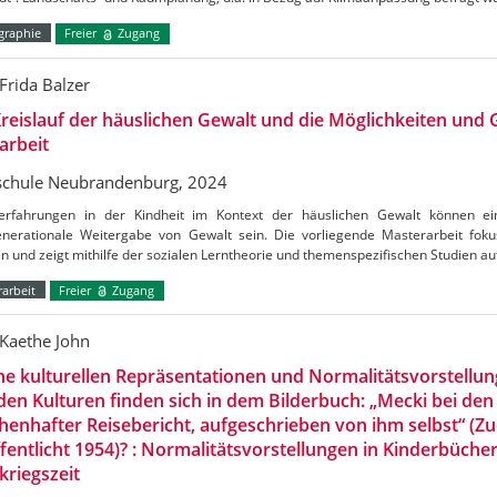
raphie
Freier
Zugang
Frida Balzer
reislauf der häuslichen Gewalt und die Möglichkeiten und
arbeit
chule Neubrandenburg, 2024
erfahrungen in der Kindheit im Kontext der häuslichen Gewalt können ein
enerationale Weitergabe von Gewalt sein. Die vorliegende Masterarbeit fokus
n und zeigt mithilfe der sozialen Lerntheorie und themenspezifischen Studien au
arbeit
Freier
Zugang
Kaethe John
e kulturellen Repräsentationen und Normalitätsvorstellu
en Kulturen finden sich in dem Bilderbuch: „Mecki bei den
enhafter Reisebericht, aufgeschrieben von ihm selbst“ (Zu
fentlicht 1954)? : Normalitätsvorstellungen in Kinderbüche
riegszeit