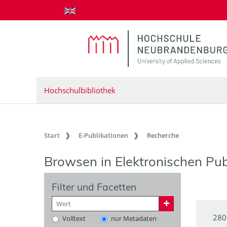
zum Inhalt springen
Hochschulbibliothek
Start
E-Publikationen
Recherche
Browsen in Elektronischen Pub
Filter und Facetten
280
Volltext
nur Metadaten