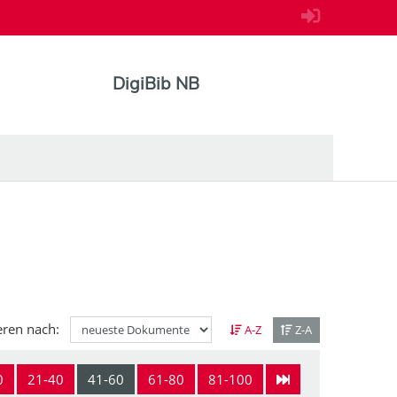
DigiBib NB
eren nach:
A-Z
Z-A
0
21-40
41-60
61-80
81-100