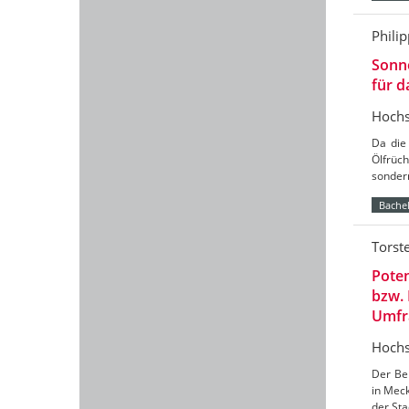
Phili
Sonne
für 
Hochs
Da die
Ölfrüch
sondern
Bachel
Torst
Poten
bzw.
Umfr
Hochs
Der Ber
in Mec
der Sta