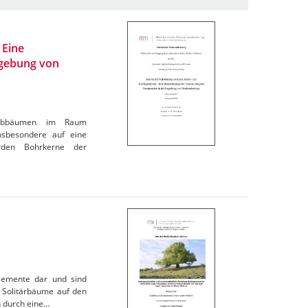
 Eine
mgebung von
Laubbäumen im Raum
nsbesondere auf eine
rden Bohrkerne der
elemente dar und sind
s Solitärbäume auf den
n durch eine…