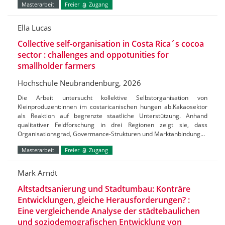
Masterarbeit
Freier
Zugang
Ella Lucas
Collective self-organisation in Costa Rica´s cocoa
sector : challenges and oppotunities for
smallholder farmers
Hochschule Neubrandenburg, 2026
Die Arbeit untersucht kollektive Selbstorganisation von
Kleinproduzent:innen im costaricanischen hungen ab.Kakaosektor
als Reaktion auf begrenzte staatliche Unterstützung. Anhand
qualitativer Feldforschung in drei Regionen zeigt sie, dass
Organisationsgrad, Govermance-Strukturen und Marktanbindung…
Masterarbeit
Freier
Zugang
Mark Arndt
Altstadtsanierung und Stadtumbau: Konträre
Entwicklungen, gleiche Herausforderungen? :
Eine vergleichende Analyse der städtebaulichen
und soziodemografischen Entwicklung von