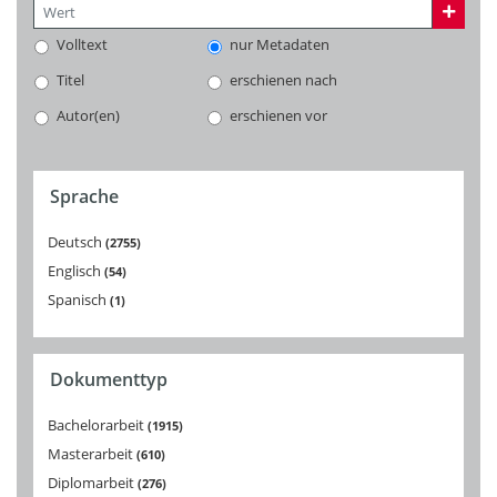
Volltext
nur Metadaten
Titel
erschienen nach
Autor(en)
erschienen vor
Sprache
Deutsch
2755
Englisch
54
Spanisch
1
Dokumenttyp
Bachelorarbeit
1915
Masterarbeit
610
Diplomarbeit
276