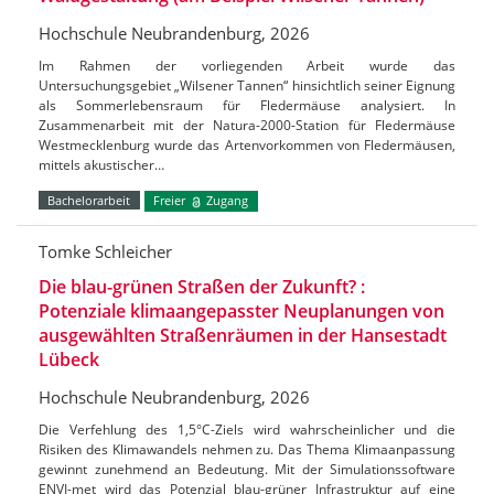
Hochschule Neubrandenburg, 2026
Im Rahmen der vorliegenden Arbeit wurde das
Untersuchungsgebiet „Wilsener Tannen“ hinsichtlich seiner Eignung
als Sommerlebensraum für Fledermäuse analysiert. In
Zusammenarbeit mit der Natura-2000-Station für Fledermäuse
Westmecklenburg wurde das Artenvorkommen von Fledermäusen,
mittels akustischer…
Bachelorarbeit
Freier
Zugang
Tomke Schleicher
Die blau-grünen Straßen der Zukunft? :
Potenziale klimaangepasster Neuplanungen von
ausgewählten Straßenräumen in der Hansestadt
Lübeck
Hochschule Neubrandenburg, 2026
Die Verfehlung des 1,5°C-Ziels wird wahrscheinlicher und die
Risiken des Klimawandels nehmen zu. Das Thema Klimaanpassung
gewinnt zunehmend an Bedeutung. Mit der Simulationssoftware
ENVI-met wird das Potenzial blau-grüner Infrastruktur auf eine