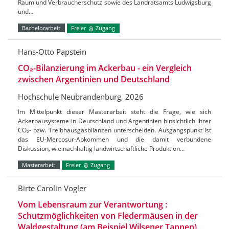
Raum und Verbraucherschutz sowie des Landratsamts Ludwigsburg
und…
Bachelorarbeit
Freier
Zugang
Hans-Otto Papstein
CO₂-Bilanzierung im Ackerbau - ein Vergleich
zwischen Argentinien und Deutschland
Hochschule Neubrandenburg, 2026
Im Mittelpunkt dieser Masterarbeit steht die Frage, wie sich
Ackerbausysteme in Deutschland und Argentinien hinsichtlich ihrer
CO₂- bzw. Treibhausgasbilanzen unterscheiden. Ausgangspunkt ist
das EU-Mercosur-Abkommen und die damit verbundene
Diskussion, wie nachhaltig landwirtschaftliche Produktion…
Masterarbeit
Freier
Zugang
Birte Carolin Vogler
Vom Lebensraum zur Verantwortung :
Schutzmöglichkeiten von Fledermäusen in der
Waldgestaltung (am Beispiel Wilsener Tannen)