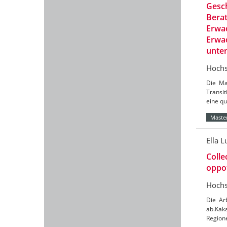
Gesch
Berat
Erwac
Erwac
unte
Hochs
Die Ma
Transit
eine qu
Master
Ella L
Colle
oppot
Hochs
Die Ar
ab.Kaka
Region