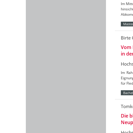
Im Mitt
hinsic
Abkomm
Master
Birte 
Vom 
in de
Hochs
Im Rah
Eignun
für Fl
Bachel
Tomke
Die b
Neup
Hochs