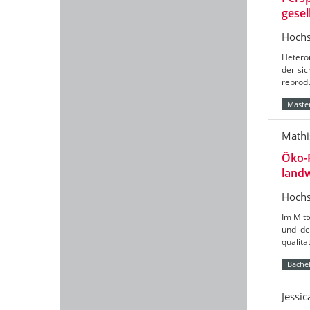
gesel
Hochs
Hetero
der sic
reprod
Master
Mathi
Öko-
landw
Hochs
Im Mit
und de
qualit
Bachel
Jessi