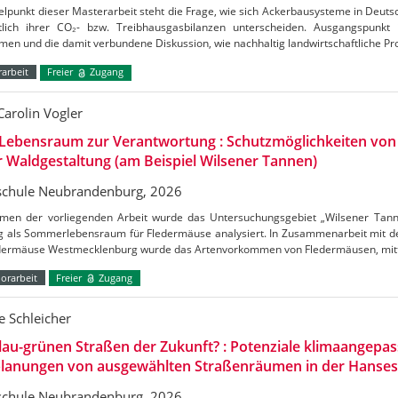
elpunkt dieser Masterarbeit steht die Frage, wie sich Ackerbausysteme in Deuts
htlich ihrer CO₂- bzw. Treibhausgasbilanzen unterscheiden. Ausgangspunkt
en und die damit verbundene Diskussion, wie nachhaltig landwirtschaftliche Pr
arbeit
Freier
Zugang
Carolin Vogler
Lebensraum zur Verantwortung : Schutzmöglichkeiten vo
r Waldgestaltung (am Beispiel Wilsener Tannen)
chule Neubrandenburg, 2026
men der vorliegenden Arbeit wurde das Untersuchungsgebiet „Wilsener Tannen
g als Sommerlebensraum für Fledermäuse analysiert. In Zusammenarbeit mit de
edermäuse Westmecklenburg wurde das Artenvorkommen von Fledermäusen, mitt
orarbeit
Freier
Zugang
 Schleicher
lau-grünen Straßen der Zukunft? : Potenziale klimaangepas
lanungen von ausgewählten Straßenräumen in der Hanses
chule Neubrandenburg, 2026