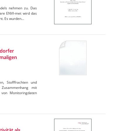
andels nehmen zu. Das
are ENVI-met wird das
cht. Es wurden…
ndorfer
maligen
en, Stofffrachten und
im Zusammenhang mit
 von Monitoringdaten
ivität als