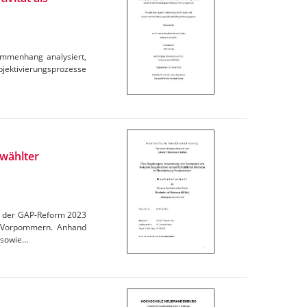
ammenhang analysiert,
ubjektivierungsprozesse
wählter
en der GAP-Reform 2023
rg-Vorpommern. Anhand
 sowie…