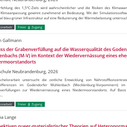
rfehlung des 1,5°C-Ziels wird wahrscheinlicher und die Risiken des Klimaw
Klimaanpassung gewinnt zunehmend an Bedeutung. Mit der Simulationssoftw
al blau-grüner Infrastruktur auf eine Reduzierung der Wärmebelastung untersu
orarbeit
Freier
Zugang
n Gallmann
uss der Grabenverfüllung auf die Wasserqualität des Gode
enbachs (M-V) im Kontext der Wiedervernässung eines ehe
ermoorstandorts
chule Neubrandenburg, 2026
chelorarbeit untersucht die zeitliche Entwicklung von Nährstoffkonzentrat
tdifferenzen im Godendorfer Mühlenbach (Mecklenburg-Vorpommern) 
verfüllungen zur Wiedervernässung eines Niedermoorstandorts. Auf Basis
n…
orarbeit
Freier
Zugang
a Lange
ektiven queer-materialistischer Theorien auf Heteronormat