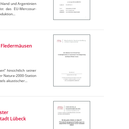
chland und Argentinien
 ist das EU-Mercosur-
oduktion…
n Fledermäusen
“ hinsichtlich seiner
r Natura-2000-Station
els akustischer…
ster
tadt Lübeck