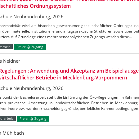
lschaftliches Ordnungssystem
chule Neubrandenburg, 2026
normativität wird als historisch gewachsener gesellschaftlicher Ordnungszus
h über materielle, institutionelle und alltagspraktische Strukturen sowie über S
uziert. Auf Grundlage eines mehrebeneanalytischen Zugangs werden diese…
arbeit
Freier
Zugang
s Neldner
Regelungen : Anwendung und Akzeptanz am Beispiel ausge
irtschaftlicher Betriebe in Mecklenburg-Vorpommern
chule Neubrandenburg, 2026
telpunkt der Bachelorarbeit steht die Einführung der Öko-Regelungen im Rahm
ren praktische Umsetzung in landwirtschaftlichen Betrieben in Mecklenbu
ativer Interviews werden Entscheidungsgründe, betriebliche Rahmenbedingungen
orarbeit
Freier
Zugang
ca Mühlbach