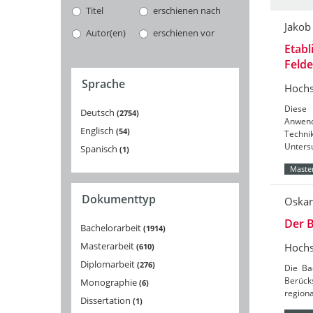
Titel
erschienen nach
Jakob
Autor(en)
erschienen vor
Etabl
Feld
Sprache
Hochs
Diese 
Deutsch
2754
Anwend
Englisch
54
Techni
Unters
Spanisch
1
Master
Dokumenttyp
Oskar
Der B
Bachelorarbeit
1914
Masterarbeit
Hochs
610
Diplomarbeit
276
Die Ba
Berücks
Monographie
6
region
Dissertation
1