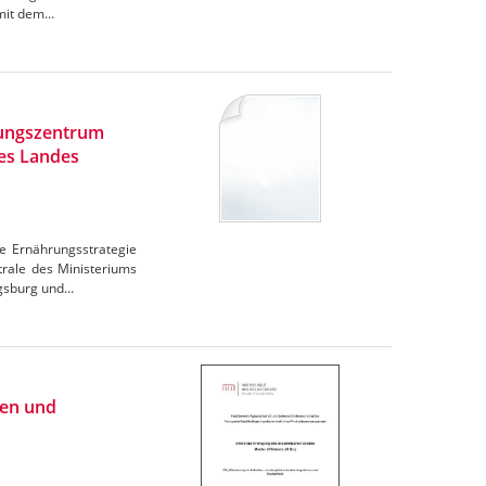
omit dem…
rungszentrum
des Landes
e Ernährungsstrategie
trale des Ministeriums
igsburg und…
ien und