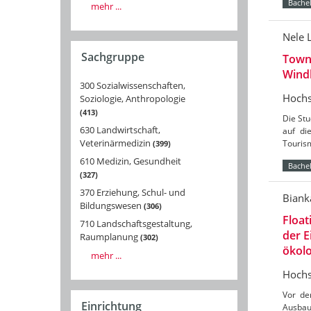
Bachel
mehr ...
Nele 
Sachgruppe
Towns
Wind
300 Sozialwissenschaften,
Hochs
Soziologie, Anthropologie
413
Die St
630 Landwirtschaft,
auf di
Veterinärmedizin
Tourism
399
610 Medizin, Gesundheit
Bachel
327
370 Erziehung, Schul- und
Biank
Bildungswesen
306
Float
710 Landschaftsgestaltung,
der 
Raumplanung
302
ökolo
mehr ...
Hochs
Vor de
Einrichtung
Ausbau