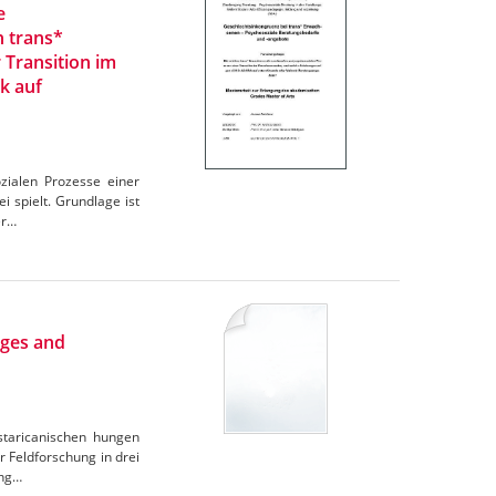
e
n trans*
 Transition im
k auf
zialen Prozesse einer
 spielt. Grundlage ist
er…
nges and
ostaricanischen hungen
r Feldforschung in drei
ung…