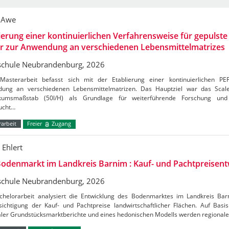
 Awe
ierung einer kontinuierlichen Verfahrensweise für gepulste 
er zur Anwendung an verschiedenen Lebensmittelmatrizes
chule Neubrandenburg, 2026
Masterarbeit befasst sich mit der Etablierung einer kontinuierlichen PE
ung an verschiedenen Lebensmittelmatrizen. Das Hauptziel war das Sca
kumsmaßstab (50l/H) als Grundlage für weiterführende Forschung und 
ucht…
arbeit
Freier
Zugang
 Ehlert
odenmarkt im Landkreis Barnim : Kauf- und Pachtpreisent
chule Neubrandenburg, 2026
chelorarbeit analysiert die Entwicklung des Bodenmarktes im Landkreis Ba
ichtigung der Kauf- und Pachtpreise landwirtschaftlicher Flächen. Auf Basis 
aler Grundstücksmarktberichte und eines hedonischen Modells werden regional