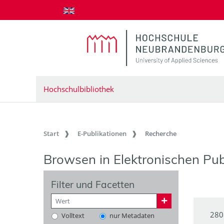
zum Inhalt springen
Hochschulbibliothek
Start
E-Publikationen
Recherche
Browsen in Elektronischen Pub
Filter und Facetten
280
Volltext
nur Metadaten