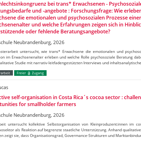
lechtsinkongruenz bei trans* Erwachsenen - Psychosozial
ungsbedarfe und -angebote : Forschungsfrage: Wie erlebe
hsene die emotionalen und psychosozialen Prozesse einer
hsenenalter und welche Erfahrungen zeigen sich in Hinblic
rstützende oder fehlende Beratungsangebote?
chule Neubrandenburg, 2026
sterarbeit untersucht, wie trans* Erwachsene die emotionalen und psychoso
ion im Erwachsenenalter erleben und welche Rolle psychosoziale Beratung dabei
alitative Studie mit narrativ-leitfadengestützten Interviews und inhaltsanalytisch
arbeit
Freier
Zugang
ucas
ctive self-organisation in Costa Rica´s cocoa sector : challe
unities for smallholder farmers
chule Neubrandenburg, 2026
beit untersucht kollektive Selbstorganisation von Kleinproduzent:innen im c
osektor als Reaktion auf begrenzte staatliche Unterstützung. Anhand qualitative
en zeigt sie, dass Organisationsgrad, Govermance-Strukturen und Marktanbind