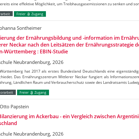
bereits eine effektive Möglichkeit, um Treibhausgasemissionen zu senken und s
arbeit
Freier
Zugang
Johanna Sontheimer
uierung der Ernährungsbildung und -information im Ernäh
erer Neckar nach den Leitsätzen der Ernährungsstrategie 
n-Württemberg : EBIN-Studie
chule Neubrandenburg, 2026
Württemberg hat 2017 als erstes Bundesland Deutschlands eine eigenständig
chiedet. Das Ernährungszentrum Mittlerer Neckar fungiert als Informationszen
nährung, Ländlichen Raum und Verbraucherschutz sowie des Landratsamts Ludw
orarbeit
Freier
Zugang
Otto Papstein
ilanzierung im Ackerbau - ein Vergleich zwischen Argentin
schland
chule Neubrandenburg, 2026