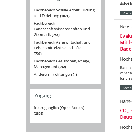
dabei 
Fachbereich Soziale Arbeit, Bildung
Master
und Erziehung
1071
Fachbereich
Nele 
Landschaftswissenschaften und
Geomatik
735
Eval
Mittl
Fachbereich Agrarwirtschaft und
Lebensmittelwissenschaften
Bade
709
Hochs
Fachbereich Gesundheit, Pflege,
Management
292
Baden-
verabs
Andere Einrichtungen
1
für Er
Bachel
Zugang
Hans-
frei zugänglich (Open Access)
CO₂-B
2808
Deut
Hochs