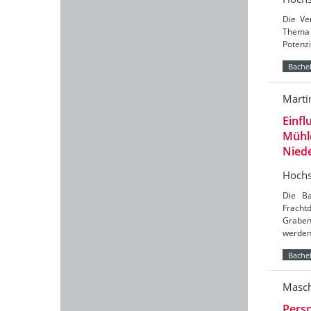
Die Ve
Thema 
Potenzi
Bachel
Marti
Einfl
Mühl
Nied
Hochs
Die Ba
Frach
Graben
werde
Bachel
Masch
Persp