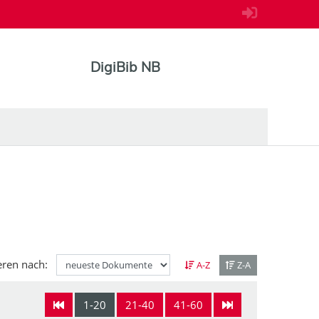
DigiBib NB
eren nach:
A-Z
Z-A
1-20
21-40
41-60