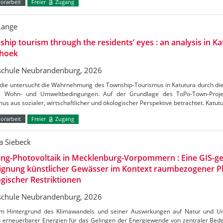
orarbeit
Freier
Zugang
Lange
hip tourism through the residents’ eyes : an analysis in Ka
hoek
chule Neubrandenburg, 2026
udie untersucht die Wahrnehmung des Township-Tourismus in Katutura durch di
e Wohn- und Umweltbedingungen. Auf der Grundlage des ToPo-Town-Projek
us aus sozialer, wirtschaftlicher und ökologischer Perspektive betrachtet. Katutu
orarbeit
Freier
Zugang
a Siebeck
ing-Photovoltaik in Mecklenburg-Vorpommern : Eine GIS-ge
Eignung künstlicher Gewässer im Kontext raumbezogener 
gischer Restriktionen
chule Neubrandenburg, 2026
m Hintergrund des Klimawandels und seiner Auswirkungen auf Natur und Umw
 erneuerbarer Energien für das Gelingen der Energiewende von zentraler Bedeu