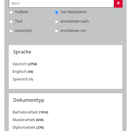
Volltext
nur Metadaten
Titel
erschienen nach
Autor(en)
erschienen vor
Sprache
Deutsch
2754
Englisch
54
Spanisch
1
Dokumenttyp
Bachelorarbeit
1914
Masterarbeit
610
Diplomarbeit
276