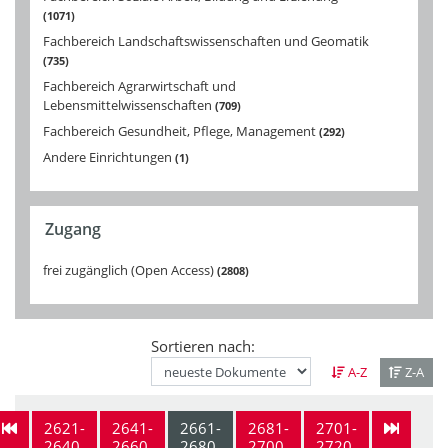
1071
Fachbereich Landschaftswissenschaften und Geomatik
735
Fachbereich Agrarwirtschaft und
Lebensmittelwissenschaften
709
Fachbereich Gesundheit, Pflege, Management
292
Andere Einrichtungen
1
Zugang
frei zugänglich (Open Access)
2808
Sortieren nach:
A-Z
Z-A
2621-
2641-
2661-
2681-
2701-
2640
2660
2680
2700
2720