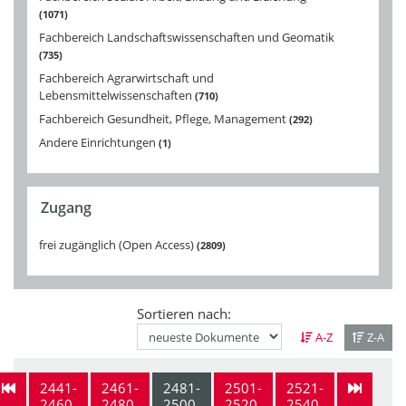
1071
Fachbereich Landschaftswissenschaften und Geomatik
735
Fachbereich Agrarwirtschaft und
Lebensmittelwissenschaften
710
Fachbereich Gesundheit, Pflege, Management
292
Andere Einrichtungen
1
Zugang
frei zugänglich (Open Access)
2809
Sortieren nach:
A-Z
Z-A
2441-
2461-
2481-
2501-
2521-
2460
2480
2500
2520
2540