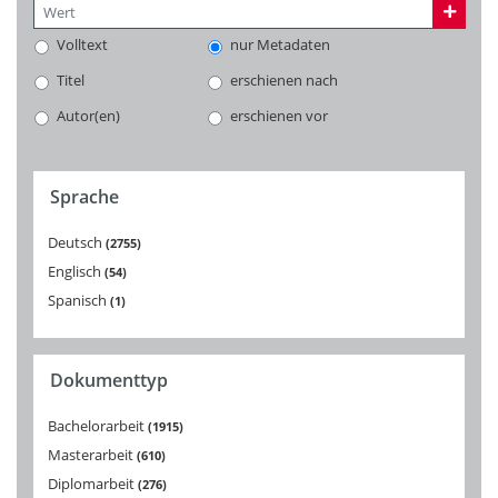
Volltext
nur Metadaten
Titel
erschienen nach
Autor(en)
erschienen vor
Sprache
Deutsch
2755
Englisch
54
Spanisch
1
Dokumenttyp
Bachelorarbeit
1915
Masterarbeit
610
Diplomarbeit
276