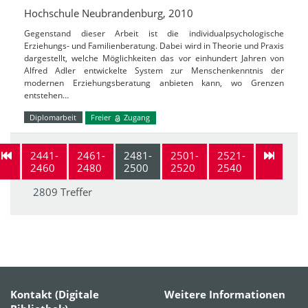
Hochschule Neubrandenburg, 2010
Gegenstand dieser Arbeit ist die individualpsychologische
Erziehungs- und Familienberatung. Dabei wird in Theorie und Praxis
dargestellt, welche Möglichkeiten das vor einhundert Jahren von
Alfred Adler entwickelte System zur Menschenkenntnis der
modernen Erziehungsberatung anbieten kann, wo Grenzen
entstehen…
Diplomarbeit
Freier
Zugang
2441-
2461-
2481-
2501-
2521-
2460
2480
2500
2520
2540
2809 Treffer
Kontakt (Digitale
Weitere Informationen