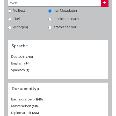
Volltext
nur Metadaten
Titel
erschienen nach
Autor(en)
erschienen vor
Sprache
Deutsch
2755
Englisch
54
Spanisch
1
Dokumenttyp
Bachelorarbeit
1915
Masterarbeit
610
Diplomarbeit
276