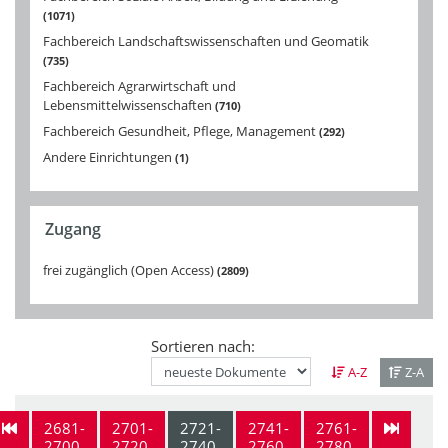
1071
Fachbereich Landschaftswissenschaften und Geomatik
735
Fachbereich Agrarwirtschaft und
Lebensmittelwissenschaften
710
Fachbereich Gesundheit, Pflege, Management
292
Andere Einrichtungen
1
Zugang
frei zugänglich (Open Access)
2809
Sortieren nach:
A-Z
Z-A
2681-
2701-
2721-
2741-
2761-
2700
2720
2740
2760
2780