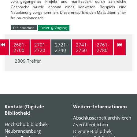
vorangegangenes Projekt und manifestiert durch zahlreiche
Gespräche wurde anhand eines konkreten Beispiels eine
Neuplanung vorgenommen. Diese entspricht den Maßstäben einer
freiraumplanerisch…
Diplomarbeit
Freier
Zugang
2681-
2701-
2721-
2741-
2761-
2700
2720
2740
2760
2780
2809 Treffer
Kontakt (Digitale
Weitere Informationen
Bibliothek)
Abschlussarbeit archivieren
Hochschulbibliothek
/ veröffentlichen
Neubrandenburg
Digitale Bibliothek