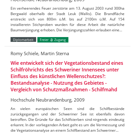
Ein verheerendes Feuer zerstörte am 13. August 2003 rund 300ha
Bergwald oberhalb der Stadt Leuk (Wallis). Die Brandfläche
erstreckt sich von 800m ü.M. bis auf 2100m ü.M. Auf 154
installieretn Stichproben wurden für diese Arbeit die natürliche
Baumverjüngung erhoben. Die Verjüngungszahlen erlauben eine…
Diplomarbeit
Freier
Zugang
Romy Schiele, Martin Sterna
Wie entwickelt sich der Vegetationsbestand eines
Schilfröhrichts des Schweriner Innensees unter
Einfluss des künstlichen Wellenschutzes?:
Bestandsanalyse - Nutzung des Gebietes -
Vergleich von Schutzmaßnahmen - Schilfmahd
Hochschule Neubrandenburg, 2009
An vielen europäischen Seen sind die Schilfbestände
zurückgegangen und der Schweriner See ist ebenfalls davon
betroffen. Die Gründe für das Schilfsterben sind nirgends eindeutig
erkannt. In der vorliegenden Arbeit geht es um die Vermessung und
die Vegetationsanalyse an einem Schilfbestand am Schweriner…