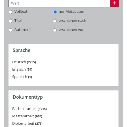
Volltext
nur Metadaten
Titel
erschienen nach
Autor(en)
erschienen vor
Sprache
Deutsch
2755
Englisch
54
Spanisch
1
Dokumenttyp
Bachelorarbeit
1915
Masterarbeit
610
Diplomarbeit
276