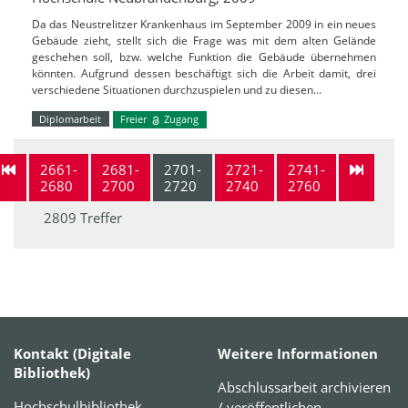
Da das Neustrelitzer Krankenhaus im September 2009 in ein neues
Gebäude zieht, stellt sich die Frage was mit dem alten Gelände
geschehen soll, bzw. welche Funktion die Gebäude übernehmen
könnten. Aufgrund dessen beschäftigt sich die Arbeit damit, drei
verschiedene Situationen durchzuspielen und zu diesen…
Diplomarbeit
Freier
Zugang
2661-
2681-
2701-
2721-
2741-
2680
2700
2720
2740
2760
2809 Treffer
Kontakt (Digitale
Weitere Informationen
Bibliothek)
Abschlussarbeit archivieren
Hochschulbibliothek
/ veröffentlichen