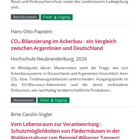
Raum und Verbraucherschutz sowie des Landratsamts Ludwigsburg
und…
Bachelorarbeit
Freier
Zugang
Hans-Otto Papstein
CO₂-Bilanzierung im Ackerbau - ein Vergleich
zwischen Argentinien und Deutschland
Hochschule Neubrandenburg, 2026
Im Mittelpunkt dieser Masterarbeit steht die Frage, wie sich
Ackerbausysteme in Deutschland und Argentinien hinsichtlich ihrer
CO₂- bzw. Treibhausgasbilanzen unterscheiden. Ausgangspunkt ist
das EU-Mercosur-Abkommen und die damit verbundene
Diskussion, wie nachhaltig landwirtschaftliche Produktion…
Masterarbeit
Freier
Zugang
Birte Carolin Vogler
Vom Lebensraum zur Verantwortung :
Schutzmöglichkeiten von Fledermäusen in der
Waldgestaltung (am Beispiel Wilsener Tannen)