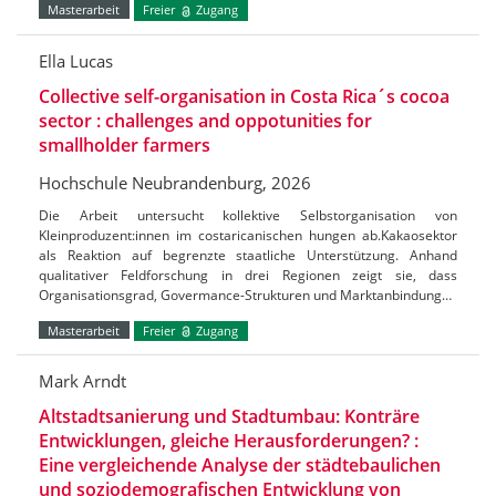
Masterarbeit
Freier
Zugang
Ella Lucas
Collective self-organisation in Costa Rica´s cocoa
sector : challenges and oppotunities for
smallholder farmers
Hochschule Neubrandenburg, 2026
Die Arbeit untersucht kollektive Selbstorganisation von
Kleinproduzent:innen im costaricanischen hungen ab.Kakaosektor
als Reaktion auf begrenzte staatliche Unterstützung. Anhand
qualitativer Feldforschung in drei Regionen zeigt sie, dass
Organisationsgrad, Govermance-Strukturen und Marktanbindung…
Masterarbeit
Freier
Zugang
Mark Arndt
Altstadtsanierung und Stadtumbau: Konträre
Entwicklungen, gleiche Herausforderungen? :
Eine vergleichende Analyse der städtebaulichen
und soziodemografischen Entwicklung von