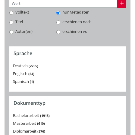
Volltext
nur Metadaten
Titel
erschienen nach
Autor(en)
erschienen vor
Sprache
Deutsch
2755
Englisch
54
Spanisch
1
Dokumenttyp
Bachelorarbeit
1915
Masterarbeit
610
Diplomarbeit
276