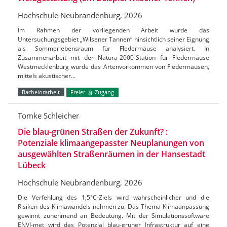
Hochschule Neubrandenburg, 2026
Im Rahmen der vorliegenden Arbeit wurde das
Untersuchungsgebiet „Wilsener Tannen“ hinsichtlich seiner Eignung
als Sommerlebensraum für Fledermäuse analysiert. In
Zusammenarbeit mit der Natura-2000-Station für Fledermäuse
Westmecklenburg wurde das Artenvorkommen von Fledermäusen,
mittels akustischer…
Bachelorarbeit
Freier
Zugang
Tomke Schleicher
Die blau-grünen Straßen der Zukunft? :
Potenziale klimaangepasster Neuplanungen von
ausgewählten Straßenräumen in der Hansestadt
Lübeck
Hochschule Neubrandenburg, 2026
Die Verfehlung des 1,5°C-Ziels wird wahrscheinlicher und die
Risiken des Klimawandels nehmen zu. Das Thema Klimaanpassung
gewinnt zunehmend an Bedeutung. Mit der Simulationssoftware
ENVI-met wird das Potenzial blau-grüner Infrastruktur auf eine