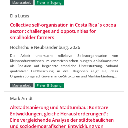
Masterarbeit
Freier
Zugang
Ella Lucas
Collective self-organisation in Costa Rica´s cocoa
sector : challenges and oppotunities for
smallholder farmers
Hochschule Neubrandenburg, 2026
Die Arbeit untersucht kollektive Selbstorganisation von
Kleinproduzent:innen im costaricanischen hungen ab.Kakaosektor
als Reaktion auf begrenzte staatliche Unterstützung. Anhand
qualitativer Feldforschung in drei Regionen zeigt sie, dass
Organisationsgrad, Govermance-Strukturen und Marktanbindung…
Masterarbeit
Freier
Zugang
Mark Arndt
Altstadtsanierung und Stadtumbau: Konträre
Entwicklungen, gleiche Herausforderungen? :
Eine vergleichende Analyse der städtebaulichen
und soziodemografischen Entwicklung von