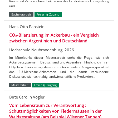
Raum und Verbraucherschutz sowie des Landratsamts Ludwigsburg
und…
Bachelorarbeit
Freier
Zugang
Hans-Otto Papstein
CO₂-Bilanzierung im Ackerbau - ein Vergleich
zwischen Argentinien und Deutschland
Hochschule Neubrandenburg, 2026
Im Mittelpunkt dieser Masterarbeit steht die Frage, wie sich
Ackerbausysteme in Deutschland und Argentinien hinsichtlich ihrer
CO₂- bzw. Treibhausgasbilanzen unterscheiden. Ausgangspunkt ist
das EU-Mercosur-Abkommen und die damit verbundene
Diskussion, wie nachhaltig landwirtschaftliche Produktion…
Masterarbeit
Freier
Zugang
Birte Carolin Vogler
Vom Lebensraum zur Verantwortung :
Schutzmöglichkeiten von Fledermäusen in der
Waldgestaltung (am Beispiel Wilsener Tannen)