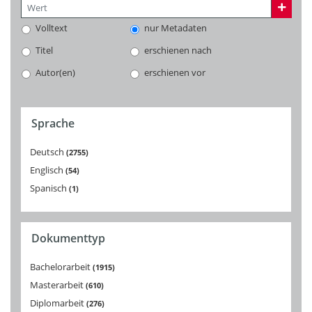
Volltext
nur Metadaten
Titel
erschienen nach
Autor(en)
erschienen vor
Sprache
Deutsch
2755
Englisch
54
Spanisch
1
Dokumenttyp
Bachelorarbeit
1915
Masterarbeit
610
Diplomarbeit
276