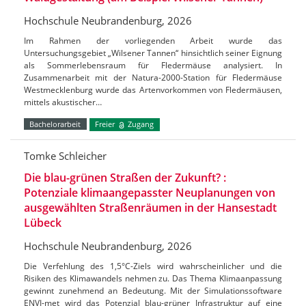
Hochschule Neubrandenburg, 2026
Im Rahmen der vorliegenden Arbeit wurde das
Untersuchungsgebiet „Wilsener Tannen“ hinsichtlich seiner Eignung
als Sommerlebensraum für Fledermäuse analysiert. In
Zusammenarbeit mit der Natura-2000-Station für Fledermäuse
Westmecklenburg wurde das Artenvorkommen von Fledermäusen,
mittels akustischer…
Bachelorarbeit
Freier
Zugang
Tomke Schleicher
Die blau-grünen Straßen der Zukunft? :
Potenziale klimaangepasster Neuplanungen von
ausgewählten Straßenräumen in der Hansestadt
Lübeck
Hochschule Neubrandenburg, 2026
Die Verfehlung des 1,5°C-Ziels wird wahrscheinlicher und die
Risiken des Klimawandels nehmen zu. Das Thema Klimaanpassung
gewinnt zunehmend an Bedeutung. Mit der Simulationssoftware
ENVI-met wird das Potenzial blau-grüner Infrastruktur auf eine