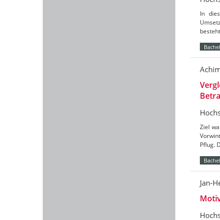
In die
Umsetz
besteht
Bachel
Achim
Vergl
Betr
Hochs
Ziel wa
Vorwin
Pflug. 
Bachel
Jan-H
Moti
Hochs