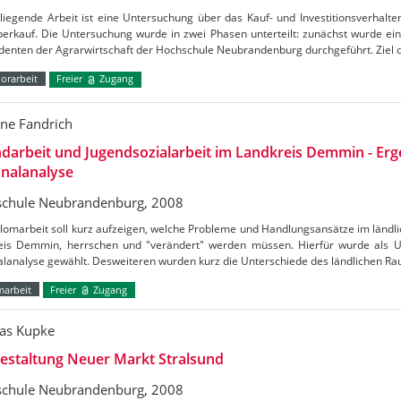
liegende Arbeit ist eine Untersuchung über das Kauf- und Investitionsverhalt
erkauf. Die Untersuchung wurde in zwei Phasen unterteilt: zunächst wurde eine
udenten der Agrarwirtschaft der Hochschule Neubrandenburg durchgeführt. Ziel 
orarbeit
Freier
Zugang
ne Fandrich
darbeit und Jugendsozialarbeit im Landkreis Demmin - Erg
nalanalyse
chule Neubrandenburg, 2008
lomarbeit soll kurz aufzeigen, welche Probleme und Handlungsansätze im ländli
eis Demmin, herrschen und "verändert" werden müssen. Hierfür wurde als 
alanalyse gewählt. Desweiteren wurden kurz die Unterschiede des ländlichen R
marbeit
Freier
Zugang
as Kupke
estaltung Neuer Markt Stralsund
chule Neubrandenburg, 2008