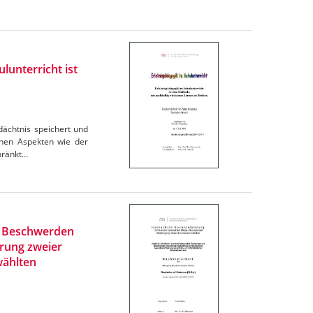
lunterricht ist
dächtnis speichert und
denen Aspekten wie der
chränkt…
nd Beschwerden
rung zweier
wählten