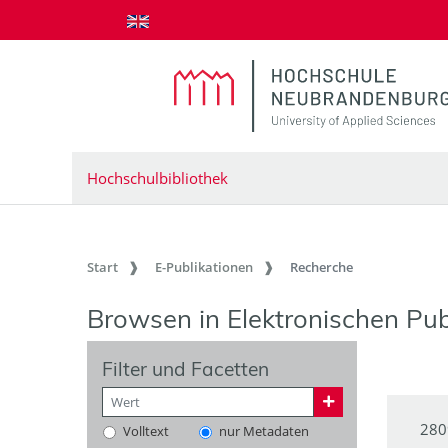
zum Inhalt springen
Hochschulbibliothek
Start
E-Publikationen
Recherche
Browsen in Elektronischen Pub
Filter und Facetten
280
Volltext
nur Metadaten