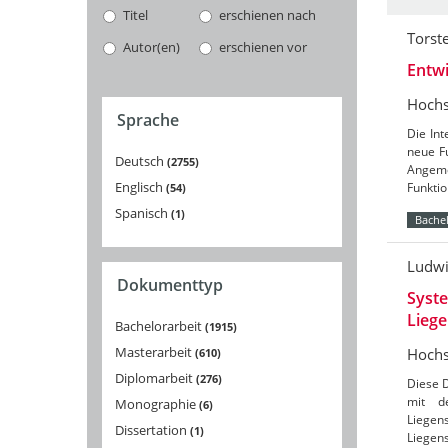
Titel
erschienen nach
Torst
Autor(en)
erschienen vor
Entwi
Hochs
Sprache
Die In
neue Fu
Deutsch
2755
Angeme
Englisch
Funkti
54
Spanisch
1
Bachel
Ludwi
Dokumenttyp
Syste
Liege
Bachelorarbeit
1915
Masterarbeit
Hochs
610
Diplomarbeit
276
Diese 
mit d
Monographie
6
Liege
Dissertation
1
Liegen