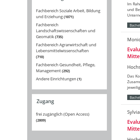
Im Rahm
und Be
Fachbereich Soziale Arbeit, Bildung
Untern
und Erziehung
1071
Fachbereich
Bachel
Landschaftswissenschaften und
Geomatik
735
Moni
Fachbereich Agrarwirtschaft und
Evalu
Lebensmittelwissenschaften
Mitt
710
Fachbereich Gesundheit, Pflege,
Hochs
Management
292
Das Koo
Andere Einrichtungen
1
Zusamm
jeweil
Bachel
Zugang
Sylvi
frei zugänglich (Open Access)
2809
Evalu
Mitt
Hochs