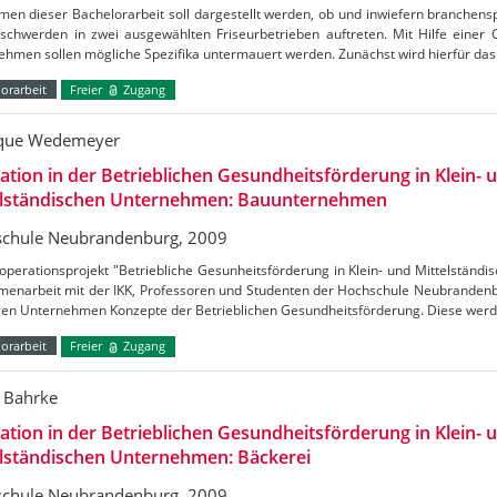
en dieser Bachelorarbeit soll dargestellt werden, ob und inwiefern branchens
schwerden in zwei ausgewählten Friseurbetrieben auftreten. Mit Hilfe einer 
ehmen sollen mögliche Spezifika untermauert werden. Zunächst wird hierfür da
orarbeit
Freier
Zugang
que Wedemeyer
ation in der Betrieblichen Gesundheitsförderung in Klein- 
elständischen Unternehmen: Bauunternehmen
chule Neubrandenburg, 2009
perationsprojekt "Betriebliche Gesunheitsförderung in Klein- und Mittelständ
enarbeit mit der IKK, Professoren und Studenten der Hochschule Neubrandenbu
igen Unternehmen Konzepte der Betrieblichen Gesundheitsförderung. Diese wer
orarbeit
Freier
Zugang
a Bahrke
ation in der Betrieblichen Gesundheitsförderung in Klein- 
elständischen Unternehmen: Bäckerei
chule Neubrandenburg, 2009