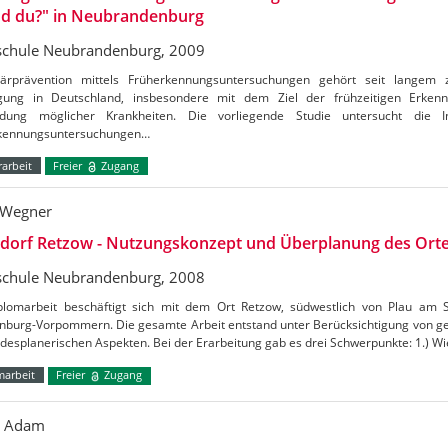
nd du?" in Neubrandenburg
chule Neubrandenburg, 2009
ärprävention mittels Früherkennungsuntersuchungen gehört seit langem zu
gung in Deutschland, insbesondere mit dem Ziel der frühzeitigen Erken
dung möglicher Krankheiten. Die vorliegende Studie untersucht die 
kennungsuntersuchungen…
arbeit
Freier
Zugang
 Wegner
ldorf Retzow - Nutzungskonzept und Überplanung des Ort
chule Neubrandenburg, 2008
plomarbeit beschäftigt sich mit dem Ort Retzow, südwestlich von Plau am
nburg-Vorpommern. Die gesamte Arbeit entstand unter Berücksichtigung von ges
desplanerischen Aspekten. Bei der Erarbeitung gab es drei Schwerpunkte: 1.) Wie
marbeit
Freier
Zugang
o Adam