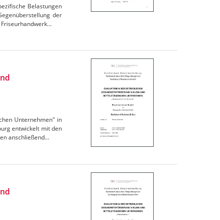
pezifische Belastungen
Gegenüberstellung der
s Friseurhandwerk…
und
ischen Unternehmen" in
rg entwickelt mit den
den anschließend…
und