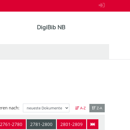
DigiBib NB
eren nach:
A-Z
Z-A
2761-2780
2781-2800
2801-2809