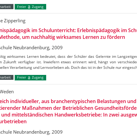
marbeit
Freier
Zugang
ne Zipperling
nispädagogik im Schulunterricht: Erlebnispädagogik im Schu
Methode, um nachhaltig wirksames Lernen zu fördern
chule Neubrandenburg, 2009
ltig wirksames Lernen bedeutet, dass der Schüler das Gelernte im Langzeitge
in Zukunft verfügbar ist. Inwiefern etwas erinnert wird, hängt von verschie
uellen Verarbeitung und Lernvorlieben ab. Doch das ist in der Schule nur einges
marbeit
Freier
Zugang
 Weden
eich individueller, aus branchentypischen Belastungen u
ltierender Maßnahmen der Betrieblichen Gesundheitsförde
- und mittelständischen Handwerksbetriebe: In zwei ausge
urbetrieben
chule Neubrandenburg, 2009