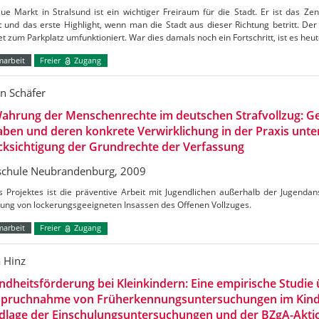
e Markt in Stralsund ist ein wichtiger Freiraum für die Stadt. Er ist das Ze
t und das erste Highlight, wenn man die Stadt aus dieser Richtung betritt. De
et zum Parkplatz umfunktioniert. War dies damals noch ein Fortschritt, ist es heu
marbeit
Freier
Zugang
in Schäfer
ahrung der Menschenrechte im deutschen Strafvollzug: Ge
ben und deren konkrete Verwirklichung in der Praxis unte
ksichtigung der Grundrechte der Verfassung
chule Neubrandenburg, 2009
s Projektes ist die präventive Arbeit mit Jugendlichen außerhalb der Jugendans
dung von lockerungsgeeigneten Insassen des Offenen Vollzuges.
marbeit
Freier
Zugang
a Hinz
dheitsförderung bei Kleinkindern: Eine empirische Studie 
spruchnahme von Früherkennungsuntersuchungen im Kinde
dlage der Einschulungsuntersuchungen und der BZgA-Aktio