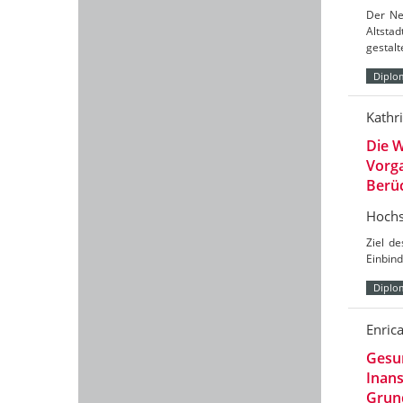
Der Neu
Altstad
gestalt
Diplo
Kathr
Die W
Vorga
Berüc
Hochs
Ziel de
Einbin
Diplo
Enric
Gesun
Inan
Grun