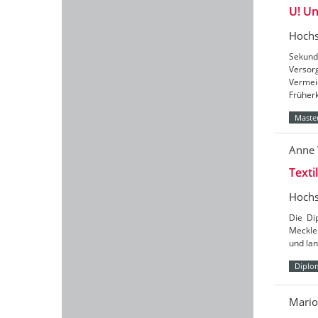
U! U
Hochs
Sekund
Versor
Vermei
Früher
Master
Anne
Texti
Hochs
Die Di
Meckle
und lan
Diplo
Mari