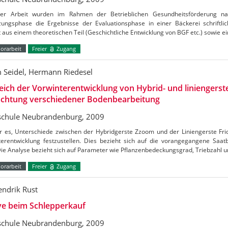
ser Arbeit wurden im Rahmen der Betrieblichen Gesundheitsförderung n
ungsphase die Ergebnisse der Evaluationsphase in einer Bäckerei schriftlich
 aus einem theoretischen Teil (Geschichtliche Entwicklung von BGF etc.) sowie 
orarbeit
Freier
Zugang
 Seidel, Hermann Riedesel
eich der Vorwinterentwicklung von Hybrid- und liniengerst
achtung verschiedener Bodenbearbeitung
chule Neubrandenburg, 2009
r es, Unterschiede zwischen der Hybridgerste Zzoom und der Liniengerste Frid
terentwicklung festzustellen. Dies bezieht sich auf die vorangegangene Saat
Die Analyse bezieht sich auf Parameter wie Pflanzenbedeckungsgrad, Triebzahl u
orarbeit
Freier
Zugang
endrik Rust
ve beim Schlepperkauf
chule Neubrandenburg, 2009