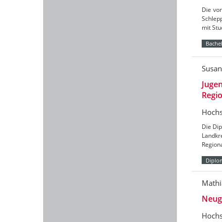
Die vor
Schlepp
mit St
Bachel
Susan
Jugen
Regio
Hochs
Die Dip
Landkr
Region
Diplo
Mathi
Neug
Hochs