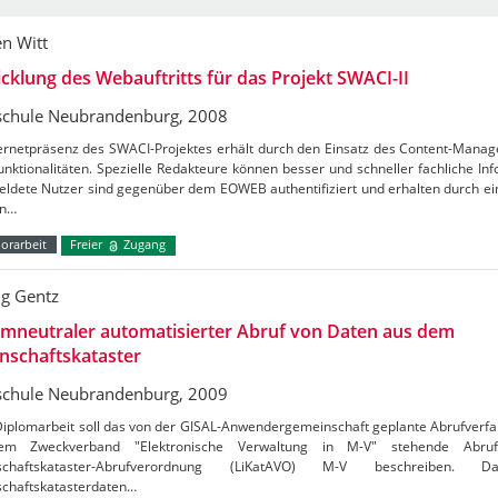
en Witt
cklung des Webauftritts für das Projekt SWACI-II
chule Neubrandenburg, 2008
ternetpräsenz des SWACI-Projektes erhält durch den Einsatz des Content-Man
nktionalitäten. Spezielle Redakteure können besser und schneller fachliche Inf
ldete Nutzer sind gegenüber dem EOWEB authentifiziert und erhalten durch ei
on…
orarbeit
Freier
Zugang
g Gentz
mneutraler automatisierter Abruf von Daten aus dem
nschaftskataster
chule Neubrandenburg, 2009
Diplomarbeit soll das von der GISAL-Anwendergemeinschaft geplante Abrufverfa
em Zweckverband "Elektronische Verwaltung in M-V" stehende Abruf
nschaftskataster-Abrufverordnung (LiKatAVO) M-V beschreiben.
schaftskatasterdaten…