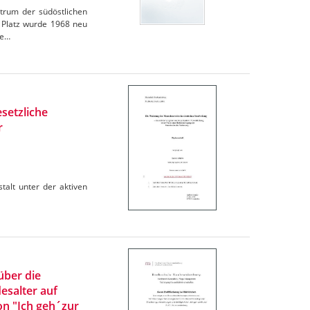
ntrum der südöstlichen
r Platz wurde 1968 neu
te…
setzliche
r
talt unter der aktiven
über die
salter auf
n "Ich geh´zur