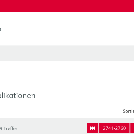
likationen
Sorti
2741-2760
9 Treffer