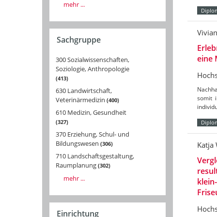
mehr ...
Diplo
Vivia
Sachgruppe
Erleb
eine 
300 Sozialwissenschaften,
Soziologie, Anthropologie
Hochs
413
Nachha
630 Landwirtschaft,
somit 
Veterinärmedizin
400
individ
610 Medizin, Gesundheit
327
Diplo
370 Erziehung, Schul- und
Bildungswesen
306
Katja
710 Landschaftsgestaltung,
Vergl
Raumplanung
302
resu
mehr ...
klein
Frise
Hochs
Einrichtung