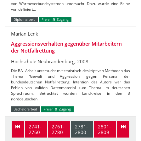
von Wärmeverbundsystemen untersucht. Dazu wurde eine Reihe
von definiert…
Diplomarbeit
Freier
Zugang
Marian Lenk
Aggressionsverhalten gegenüber Mitarbeitern
der Notfallrettung
Hochschule Neubrandenburg, 2008
Die BA- Arbeit untersucht mit statistisch-deskriptiven Methoden das
Thema 'Gewalt und Aggression' gegen Personal der
bundesdeutschen Notfallrettung. Intention des Autors war das
Fehlen von validen Datenmaterial zum Thema im deutschen
Sprachraum. Betrachtet wurden Landkreise in den 3
norddeutschen…
Bachelorarbeit
Freier
Zugang
2741-
2761-
2781-
2801-
2760
2780
2800
2809