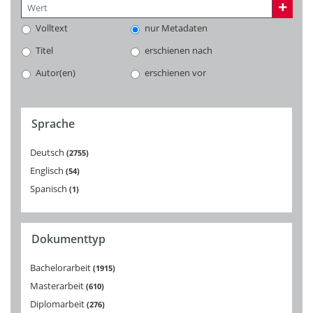
Volltext
nur Metadaten
Titel
erschienen nach
Autor(en)
erschienen vor
Sprache
Deutsch
2755
Englisch
54
Spanisch
1
Dokumenttyp
Bachelorarbeit
1915
Masterarbeit
610
Diplomarbeit
276