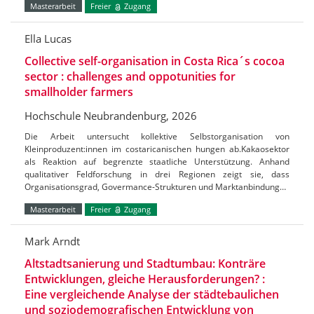
Masterarbeit
Freier
Zugang
Ella Lucas
Collective self-organisation in Costa Rica´s cocoa
sector : challenges and oppotunities for
smallholder farmers
Hochschule Neubrandenburg, 2026
Die Arbeit untersucht kollektive Selbstorganisation von
Kleinproduzent:innen im costaricanischen hungen ab.Kakaosektor
als Reaktion auf begrenzte staatliche Unterstützung. Anhand
qualitativer Feldforschung in drei Regionen zeigt sie, dass
Organisationsgrad, Govermance-Strukturen und Marktanbindung…
Masterarbeit
Freier
Zugang
Mark Arndt
Altstadtsanierung und Stadtumbau: Konträre
Entwicklungen, gleiche Herausforderungen? :
Eine vergleichende Analyse der städtebaulichen
und soziodemografischen Entwicklung von