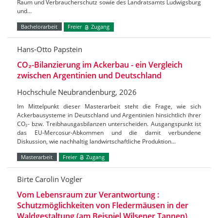
Raum und Verbraucherschutz sowie des Landratsamts Ludwigsburg
und…
Bachelorarbeit
Freier
Zugang
Hans-Otto Papstein
CO₂-Bilanzierung im Ackerbau - ein Vergleich
zwischen Argentinien und Deutschland
Hochschule Neubrandenburg, 2026
Im Mittelpunkt dieser Masterarbeit steht die Frage, wie sich
Ackerbausysteme in Deutschland und Argentinien hinsichtlich ihrer
CO₂- bzw. Treibhausgasbilanzen unterscheiden. Ausgangspunkt ist
das EU-Mercosur-Abkommen und die damit verbundene
Diskussion, wie nachhaltig landwirtschaftliche Produktion…
Masterarbeit
Freier
Zugang
Birte Carolin Vogler
Vom Lebensraum zur Verantwortung :
Schutzmöglichkeiten von Fledermäusen in der
Waldgestaltung (am Beispiel Wilsener Tannen)