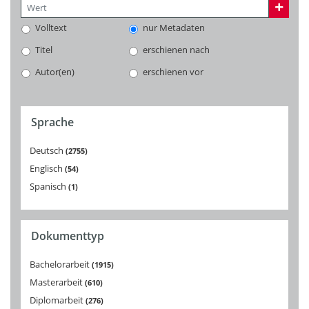
Volltext
nur Metadaten
Titel
erschienen nach
Autor(en)
erschienen vor
Sprache
Deutsch
2755
Englisch
54
Spanisch
1
Dokumenttyp
Bachelorarbeit
1915
Masterarbeit
610
Diplomarbeit
276