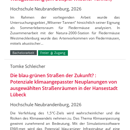
Hochschule Neubrandenburg, 2026
Im Rahmen der vorliegenden Arbeit wurde das
Untersuchungsgebiet „Wilsener Tannen“ hinsichtlich seiner Eignung
als Sommerlebensraum für Fledermäuse analysiert. In
Zusammenarbeit mit der Natura-2000-Station für Fledermäuse
Westmecklenburg wurde das Artenvorkommen von Fledermäusen,
mittels akustischer…
Bachelorarbeit
Freier
Zugang
Tomke Schleicher
Die blau-grünen Straßen der Zukunft? :
Potenziale klimaangepasster Neuplanungen von
ausgewählten Straßenräumen in der Hansestadt
Lübeck
Hochschule Neubrandenburg, 2026
Die Verfehlung des 1,5°C-Ziels wird wahrscheinlicher und die
Risiken des Klimawandels nehmen zu. Das Thema Klimaanpassung
gewinnt zunehmend an Bedeutung. Mit der Simulationssoftware
ENVI-met wird das Potenzial blau-grüner Infrastruktur auf eine