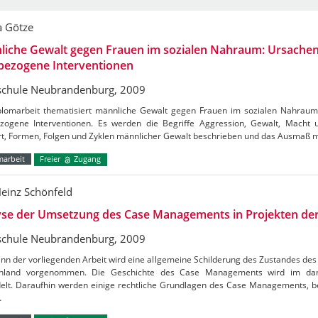
a Götze
liche Gewalt gegen Frauen im sozialen Nahraum: Ursache
bezogene Interventionen
chule Neubrandenburg, 2009
plomarbeit thematisiert männliche Gewalt gegen Frauen im sozialen Nahrau
ezogene Interventionen. Es werden die Begriffe Aggression, Gewalt, Macht
ert, Formen, Folgen und Zyklen männlicher Gewalt beschrieben und das Ausmaß 
marbeit
Freier
Zugang
Heinz Schönfeld
yse der Umsetzung des Case Managements in Projekten de
chule Neubrandenburg, 2009
inn der vorliegenden Arbeit wird eine allgemeine Schilderung des Zustandes d
hland vorgenommen. Die Geschichte des Case Managements wird im dan
elt. Daraufhin werden einige rechtliche Grundlagen des Case Managements, be
…