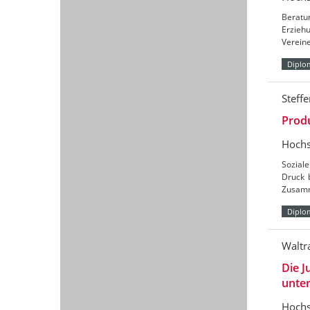
Beratun
Erzieh
Vereine
Diplo
Steff
Produ
Hochs
Soziale
Druck 
Zusamm
Diplo
Waltr
Die J
unte
Hochs