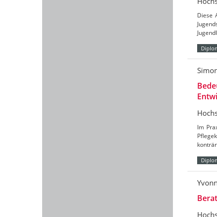
Hochs
Diese 
Jugends
Jugendl
Diplo
Simo
Bedeu
Entwi
Hochs
Im Pra
Pflegek
konträr
Diplo
Yvonn
Berat
Hochs