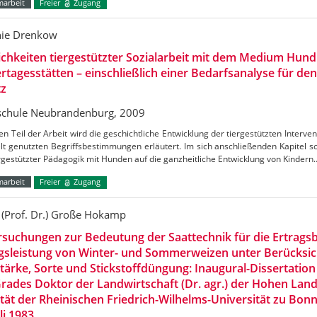
marbeit
Freier
Zugang
nie Drenkow
chkeiten tiergestützter Sozialarbeit mit dem Medium Hund
rtagesstätten – einschließlich einer Bedarfsanalyse für de
tz
chule Neubrandenburg, 2009
en Teil der Arbeit wird die geschichtliche Entwicklung der tiergestützten Interven
t genutzten Begriffsbestimmungen erläutert. Im sich anschließenden Kapitel s
rgestützter Pädagogik mit Hunden auf die ganzheitliche Entwicklung von Kindern
marbeit
Freier
Zugang
 (Prof. Dr.) Große Hokamp
suchungen zur Bedeutung der Saattechnik für die Ertrags
gsleistung von Winter- und Sommerweizen unter Berücksi
tärke, Sorte und Stickstoffdüngung: Inaugural-Dissertation
rades Doktor der Landwirtschaft (Dr. agr.) der Hohen Land
tät der Rheinischen Friedrich-Wilhelms-Universität zu Bon
uli 1983