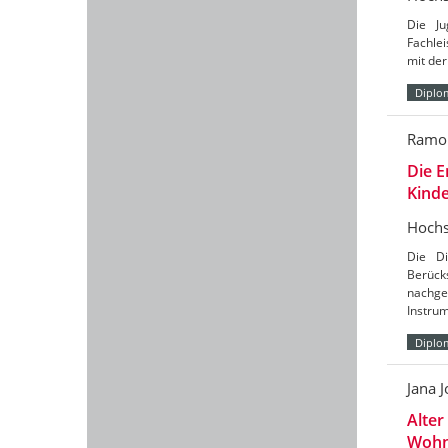
Die Ju
Fachlei
mit der
Diplo
Ramo
Die E
Kind
Hochs
Die Di
Berück
nachge
Instru
Diplo
Jana 
Alter
Wohn