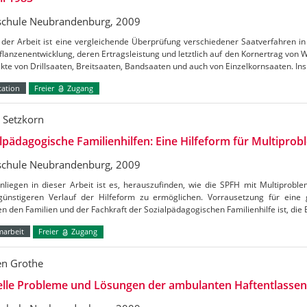
chule Neubrandenburg, 2009
er Arbeit ist eine vergleichende Überprüfung verschiedener Saatverfahren in 
flanzenentwicklung, deren Ertragsleistung und letztlich auf den Kornertrag von
ekte von Drillsaaten, Breitsaaten, Bandsaaten und auch von Einzelkornsaaten. I
tation
Freier
Zugang
n Setzkorn
lpädagogische Familienhilfen: Eine Hilfeform für Multiprob
chule Neubrandenburg, 2009
liegen in dieser Arbeit ist es, herauszufinden, wie die SPFH mit Multiproble
günstigeren Verlauf der Hilfeform zu ermöglichen. Vorrausetzung für ein
n den Familien und der Fachkraft der Sozialpädagogischen Familienhilfe ist, die 
marbeit
Freier
Zugang
en Grothe
lle Probleme und Lösungen der ambulanten Haftentlassen