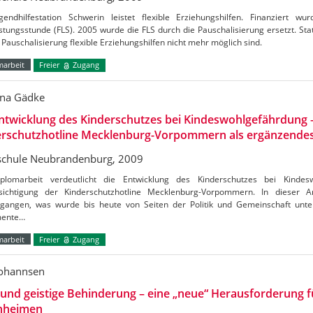
gendhilfestation Schwerin leistet flexible Erziehungshilfen. Finanziert w
stungsstunde (FLS). 2005 wurde die FLS durch die Pauschalisierung ersetzt. Stati
 Pauschalisierung flexible Erziehungshilfen nicht mehr möglich sind.
marbeit
Freier
Zugang
na Gädke
ntwicklung des Kinderschutzes bei Kindeswohlgefährdung 
erschutzhotline Mecklenburg-Vorpommern als ergänzende
chule Neubrandenburg, 2009
plomarbeit verdeutlicht die Entwicklung des Kinderschutzes bei Kindes
sichtigung der Kinderschutzhotline Mecklenburg-Vorpommern. In dieser A
gangen, was wurde bis heute von Seiten der Politik und Gemeinschaft un
mente…
marbeit
Freier
Zugang
Johannsen
 und geistige Behinderung – eine „neue“ Herausforderung fü
heimen