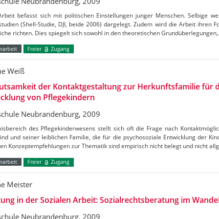
chule Neubrandenburg, 2009
Arbeit befasst sich mit politischen Einstellungen junger Menschen. Selbige w
tudien (Shell-Studie, DJI, beide 2006) dargelegt. Zudem wird die Arbeit ihren F
iche richten. Dies spiegelt sich sowohl in den theoretischen Grundüberlegungen
marbeit
Freier
Zugang
ne Weiß
tsamkeit der Kontaktgestaltung zur Herkunftsfamilie für d
cklung von Pflegekindern
chule Neubrandenburg, 2009
xisbereich des Pflegekinderwesens stellt sich oft die Frage nach Kontaktmögl
ind und seiner leiblichen Familie, die für die psychosoziale Entwicklung der Kind
en Konzeptempfehlungen zur Thematik sind empirisch nicht belegt und nicht all
marbeit
Freier
Zugang
e Meister
ung in der Sozialen Arbeit: Sozialrechtsberatung im Wandel
chule Neubrandenburg, 2009