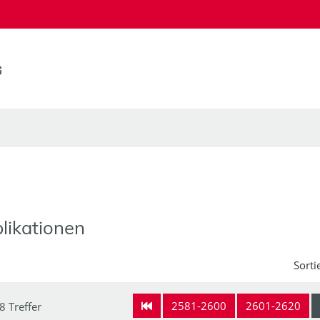
likationen
Sorti
2581-2600
2601-2620
8 Treffer