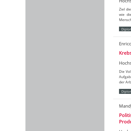
Hochs
Ziel di
wie di
Mensch
Diplo
Enric
Krebs
Hochs
Die Vol
Aufgabe
der Arb
Diplo
Mandy
Polit
Produ