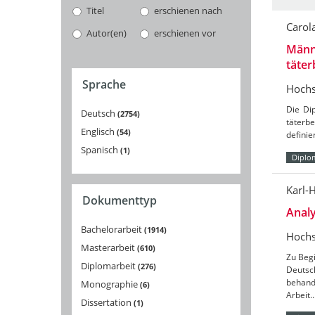
Titel
erschienen nach
Carol
Autor(en)
erschienen vor
Männ
täter
Sprache
Hochs
Die Di
Deutsch
2754
täterb
Englisch
54
defini
Spanisch
1
Diplo
Karl-
Dokumenttyp
Anal
Bachelorarbeit
1914
Hochs
Masterarbeit
610
Zu Beg
Diplomarbeit
276
Deutsc
behand
Monographie
6
Arbeit
Dissertation
1