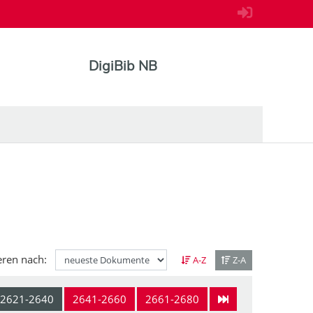
DigiBib NB
eren nach:
A-Z
Z-A
2621-2640
2641-2660
2661-2680