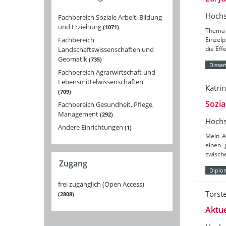
Hochs
Fachbereich Soziale Arbeit, Bildung
und Erziehung
1071
Thema d
Fachbereich
Einzelp
die Eff
Landschaftswissenschaften und
Geomatik
735
Disser
Fachbereich Agrarwirtschaft und
Lebensmittelwissenschaften
Katri
709
Sozia
Fachbereich Gesundheit, Pflege,
Management
292
Hochs
Andere Einrichtungen
1
Mein An
einen 
zwische
Zugang
Diplo
frei zugänglich (Open Access)
Torst
2808
Aktue