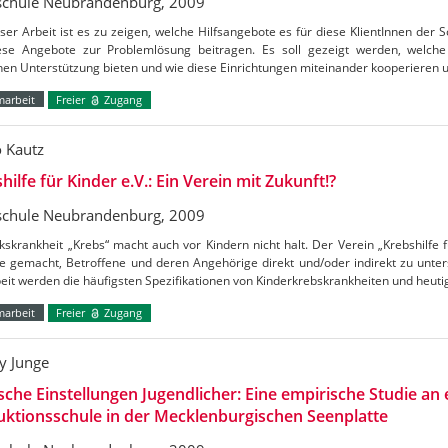
chule Neubrandenburg, 2009
eser Arbeit ist es zu zeigen, welche Hilfsangebote es für diese KlientInnen der S
ese Angebote zur Problemlösung beitragen. Es soll gezeigt werden, welche
en Unterstützung bieten und wie diese Einrichtungen miteinander kooperieren
marbeit
Freier
Zugang
o Kautz
hilfe für Kinder e.V.: Ein Verein mit Zukunft!?
chule Neubrandenburg, 2009
kskrankheit „Krebs“ macht auch vor Kindern nicht halt. Der Verein „Krebshilfe f
 gemacht, Betroffene und deren Angehörige direkt und/oder indirekt zu unters
eit werden die häufigsten Spezifikationen von Kinderkrebskrankheiten und heut
marbeit
Freier
Zugang
 Junge
ische Einstellungen Jugendlicher: Eine empirische Studie an 
ktionsschule in der Mecklenburgischen Seenplatte