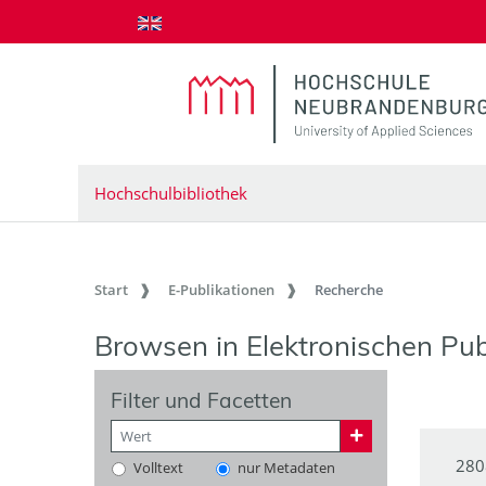
zum Inhalt springen
Hochschulbibliothek
Start
E-Publikationen
Recherche
Browsen in Elektronischen Pub
Filter und Facetten
280
Volltext
nur Metadaten