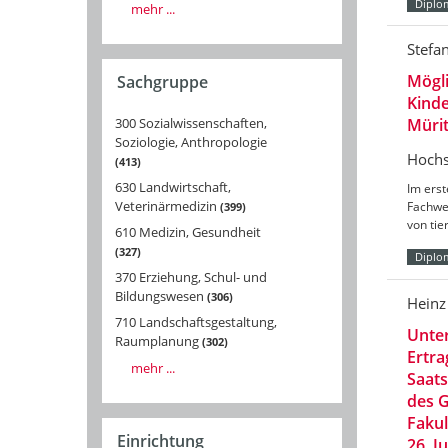
Diplo
mehr ...
Stefa
Mögli
Sachgruppe
Kinde
300 Sozialwissenschaften,
Müri
Soziologie, Anthropologie
Hochs
413
630 Landwirtschaft,
Im erst
Veterinärmedizin
Fachwel
399
von tie
610 Medizin, Gesundheit
327
Diplo
370 Erziehung, Schul- und
Bildungswesen
306
Heinz
710 Landschaftsgestaltung,
Unter
Raumplanung
302
Ertra
mehr ...
Saats
des G
Fakul
Einrichtung
26. J