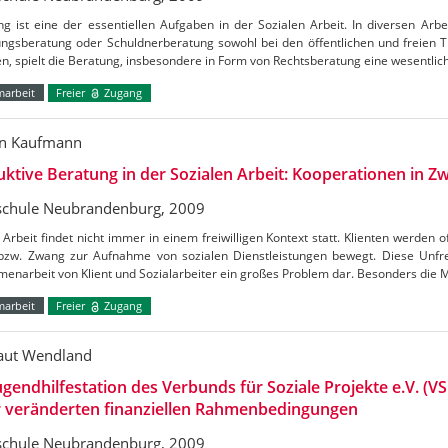
g ist eine der essentiellen Aufgaben in der Sozialen Arbeit. In diversen Arbei
ungsberatung oder Schuldnerberatung sowohl bei den öffentlichen und freien 
n, spielt die Beratung, insbesondere in Form von Rechtsberatung eine wesentlich
marbeit
Freier
Zugang
en Kaufmann
ktive Beratung in der Sozialen Arbeit: Kooperationen in 
chule Neubrandenburg, 2009
 Arbeit findet nicht immer in einem freiwilligen Kontext statt. Klienten werden
bzw. Zwang zur Aufnahme von sozialen Dienstleistungen bewegt. Diese Unfreiwi
enarbeit von Klient und Sozialarbeiter ein großes Problem dar. Besonders die
marbeit
Freier
Zugang
aut Wendland
ugendhilfestation des Verbunds für Soziale Projekte e.V. (V
r veränderten finanziellen Rahmenbedingungen
chule Neubrandenburg, 2009