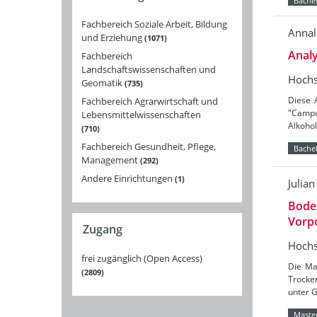
Bachel
Fachbereich Soziale Arbeit, Bildung
Annal
und Erziehung
1071
Analy
Fachbereich
Landschaftswissenschaften und
Hochs
Geomatik
735
Diese 
Fachbereich Agrarwirtschaft und
"Campu
Lebensmittelwissenschaften
Alkoho
710
Fachbereich Gesundheit, Pflege,
Bachel
Management
292
Andere Einrichtungen
1
Julia
Bode
Vorpo
Zugang
Hochs
frei zugänglich (Open Access)
Die Ma
2809
Trocke
unter 
Master