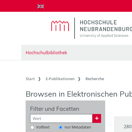
zum Inhalt springen
Hochschulbibliothek
Start
E-Publikationen
Recherche
Browsen in Elektronischen Pub
Filter und Facetten
280
Volltext
nur Metadaten