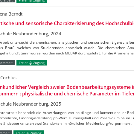
orarbeit
Freier
Zugang
ena Berndt
tische und sensorische Charakterisierung des Hochschulbi
chule Neubrandenburg, 2024
Arbeit untersucht die chemischen, analytischen und sensorischen Eigenschaft
s Bräu", welches von Studierenden entwickelt wurde. Die chemischen Ana
lgehalt und Stammwürze, wurden nach MEBAK durchgeführt. Für die Aromenana
orarbeit
Freier
Zugang
n Cochius
nkundlicher Vergleich zweier Bodenbearbeitungssysteme i
mmern : physikalische und chemische Parameter im Tiefe
chule Neubrandenburg, 2025
sterarbeit behandelt die Auswirkungen von no-tillage und konventioneller Bo
nrohdichte, Eindringwiderstand, ph-Wert, Humusgehalt und Porenvolumina im Ti
Geländeoberkante an zwei Standorten im nördlichen Mecklenburg-Vorpommern.
arbeit
Freier
Zugang