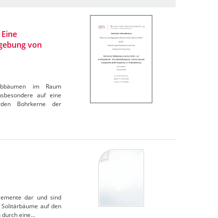
 Eine
mgebung von
Laubbäumen im Raum
nsbesondere auf eine
rden Bohrkerne der
elemente dar und sind
s Solitärbäume auf den
n durch eine…