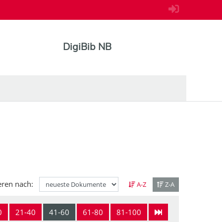
DigiBib NB
eren nach:
A-Z
Z-A
0
21-40
41-60
61-80
81-100