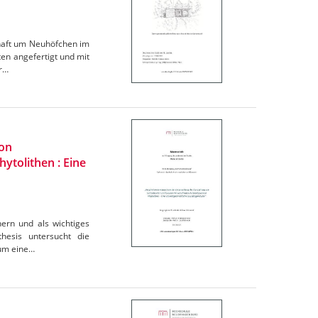
chaft um Neuhöfchen im
n angefertigt und mit
er…
von
ytolithen : Eine
hern und als wichtiges
hesis untersucht die
 um eine…