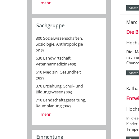
mehr ...
Master
Marc 
Sachgruppe
Die 
300 Sozialwissenschaften,
Hochs
Soziologie, Anthropologie
413
Die Ma
nachha
630 Landwirtschaft,
Chance
Veterinärmedizin
400
610 Medizin, Gesundheit
Master
327
370 Erziehung, Schul- und
Katha
Bildungswesen
306
Entwi
710 Landschaftsgestaltung,
Raumplanung
302
Hochs
mehr ...
In die
Kinder 
Temper
Einrichtung