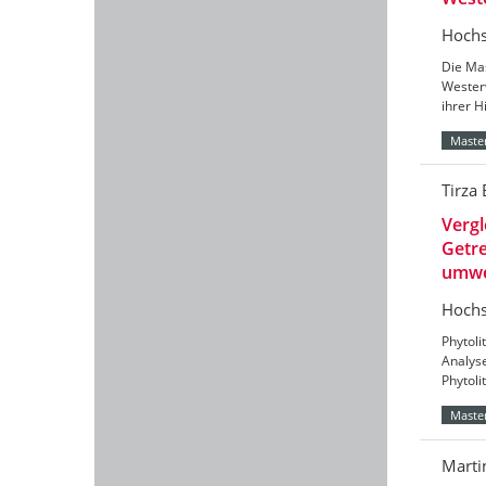
Hochs
Die Mas
Wester
ihrer H
Master
Tirza
Verg
Getre
umwe
Hochs
Phytoli
Analys
Phytoli
Master
Marti