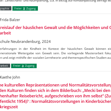
dt-. Landschafts- und Raumplanung, u.a. in Bezug auf Klimaanpassung befragt w
raphie
Freier
Zugang
Frida Balzer
reislauf der häuslichen Gewalt und die Möglichkeiten und
arbeit
chule Neubrandenburg, 2024
erfahrungen in der Kindheit im Kontext der häuslichen Gewalt können ein
enerationale Weitergabe von Gewalt sein. Die vorliegende Masterarbeit fokus
n und zeigt mithilfe der sozialen Lerntheorie und themenspezifischen Studien au
arbeit
Freier
Zugang
Kaethe John
e kulturellen Repräsentationen und Normalitätsvorstellu
en Kulturen finden sich in dem Bilderbuch: „Mecki bei den
enhafter Reisebericht, aufgeschrieben von ihm selbst“ (Zu
fentlicht 1954)? : Normalitätsvorstellungen in Kinderbüche
riegszeit