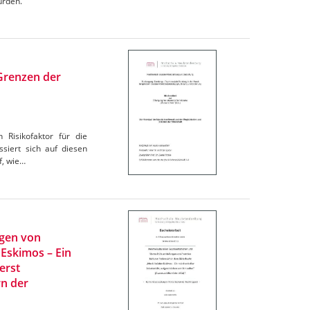
urden.
 Grenzen der
 Risikofaktor für die
siert sich auf diesen
f, wie…
ngen von
 Eskimos – Ein
erst
rn der