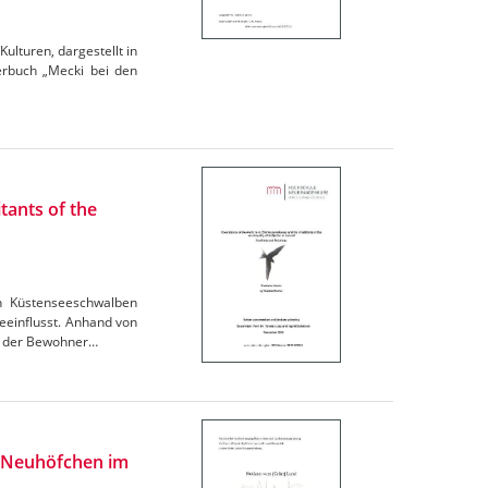
ulturen, dargestellt in
derbuch „Mecki bei den
tants of the
n Küstenseeschwalben
eeinflusst. Anhand von
ng der Bewohner…
h Neuhöfchen im