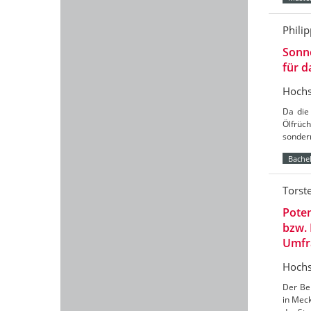
Phili
Sonne
für 
Hochs
Da die
Ölfrüch
sondern
Bachel
Torst
Poten
bzw.
Umfr
Hochs
Der Ber
in Mec