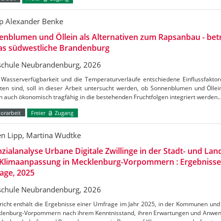
pp Alexander Benke
nblumen und Öllein als Alternativen zum Rapsanbau - betr
das südwestliche Brandenburg
chule Neubrandenburg, 2026
 Wasserverfügbarkeit und die Temperaturverläufe entschiedene Einflussfaktor
ten sind, soll in dieser Arbeit untersucht werden, ob Sonnenblumen und Öllein
 auch ökonomisch tragfähig in die bestehenden Fruchtfolgen integriert werden
orarbeit
Freier
Zugang
en Lipp, Martina Wudtke
zialanalyse Urbane Digitale Zwillinge in der Stadt- und La
 Klimaanpassung in Mecklenburg-Vorpommern : Ergebnisse 
age, 2025
chule Neubrandenburg, 2026
icht enthält die Ergebnisse einer Umfrage im Jahr 2025, in der Kommunen und 
klenburg-Vorpommern nach ihrem Kenntnisstand, ihren Erwartungen und Anwen