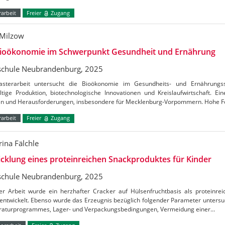
arbeit
Freier
Zugang
Milzow
Bioökonomie im Schwerpunkt Gesundheit und Ernährung
chule Neubrandenburg, 2025
sterarbeit untersucht die Bioökonomie im Gesundheits- und Ernährungs
ltige Produktion, biotechnologische Innovationen und Kreislaufwirtschaft. E
n und Herausforderungen, insbesondere für Mecklenburg-Vorpommern. Hohe 
arbeit
Freier
Zugang
rina Fälchle
cklung eines proteinreichen Snackproduktes für Kinder
chule Neubrandenburg, 2025
ser Arbeit wurde ein herzhafter Cracker auf Hülsenfruchtbasis als proteinre
entwickelt. Ebenso wurde das Erzeugnis bezüglich folgender Parameter untersu
aturprogrammes, Lager- und Verpackungsbedingungen, Vermeidung einer…