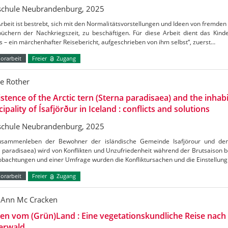
chule Neubrandenburg, 2025
rbeit ist bestrebt, sich mit den Normalitätsvorstellungen und Ideen von fremden K
büchern der Nachkriegszeit, zu beschäftigen. Für diese Arbeit dient das Kin
 – ein märchenhafter Reisebericht, aufgeschrieben von ihm selbst“, zuerst…
orarbeit
Freier
Zugang
e Rother
stence of the Arctic tern (Sterna paradisaea) and the inhabi
ipality of Ísafjörður in Iceland : conflicts and solutions
chule Neubrandenburg, 2025
sammenleben der Bewohner der isländische Gemeinde Isafjörour und de
 paradisaea) wird von Konflikten und Unzufriedenheit während der Brutsaison b
obachtungen und einer Umfrage wurden die Konfliktursachen und die Einstellu
orarbeit
Freier
Zugang
 Ann Mc Cracken
en vom (Grün)Land : Eine vegetationskundliche Reise nac
erwald