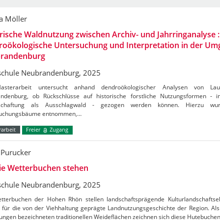
a Möller
rische Waldnutzung zwischen Archiv- und Jahrringanalyse :
roökologische Untersuchung und Interpretation in der U
randenburg
chule Neubrandenburg, 2025
asterarbeit untersucht anhand dendroökologischer Analysen von 
ndenburg, ob Rückschlüsse auf historische forstliche Nutzungsformen - i
tschaftung als Ausschlagwald - gezogen werden können. Hierzu wu
suchungsbäume entnommen,…
arbeit
Freier
Zugang
 Purucker
ie Wetterbuchen stehen
chule Neubrandenburg, 2025
tterbuchen der Hohen Rhön stellen landschaftsprägende Kulturlandschafts
 für die von der Viehhaltung geprägte Landnutzungsgeschichte der Region. Al
ungen bezeichneten traditionellen Weideflächen zeichnen sich diese Hutebuche