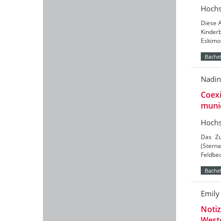
Hochs
Diese A
Kinder
Eskimos
Bachel
Nadin
Coexi
munic
Hochs
Das Zu
(Sterna
Feldbe
Bachel
Emily
Notiz
West