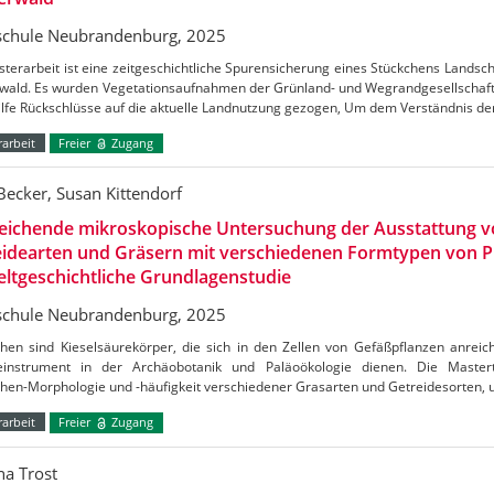
chule Neubrandenburg, 2025
terarbeit ist eine zeitgeschichtliche Spurensicherung eines Stückchens Lands
wald. Es wurden Vegetationsaufnahmen der Grünland- und Wegrandgesellschafte
ilfe Rückschlüsse auf die aktuelle Landnutzung gezogen, Um dem Verständnis d
arbeit
Freier
Zugang
 Becker, Susan Kittendorf
leichende mikroskopische Untersuchung der Ausstattung 
idearten und Gräsern mit verschiedenen Formtypen von Ph
ltgeschichtliche Grundlagenstudie
chule Neubrandenburg, 2025
then sind Kieselsäurekörper, die sich in den Zellen von Gefäßpflanzen anreic
einstrument in der Archäobotanik und Paläoökologie dienen. Die Mastert
then-Morphologie und -häufigkeit verschiedener Grasarten und Getreidesorten,
arbeit
Freier
Zugang
na Trost