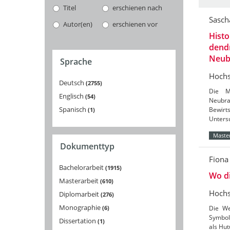
Titel
erschienen nach
Sasch
Autor(en)
erschienen vor
Histo
dend
Neub
Sprache
Hochs
Deutsch
2755
Die M
Englisch
54
Neubra
Spanisch
Bewir
1
Unter
Master
Dokumenttyp
Fiona
Bachelorarbeit
1915
Wo d
Masterarbeit
610
Hochs
Diplomarbeit
276
Monographie
6
Die We
Symbol
Dissertation
1
als Hut