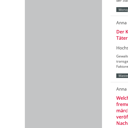
der Sta
Monog
Anna 
Der K
Täter
Hochs
Gewalt
transg
Faktore
Master
Anna 
Welch
fremd
märch
veröf
Nachk