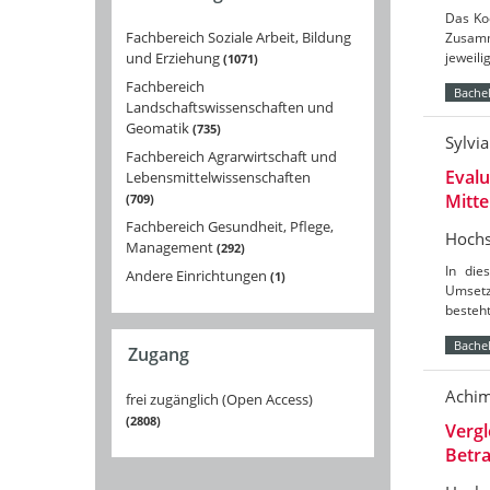
Das Koo
Fachbereich Soziale Arbeit, Bildung
Zusamm
und Erziehung
jeweil
1071
Fachbereich
Bachel
Landschaftswissenschaften und
Geomatik
735
Sylvi
Fachbereich Agrarwirtschaft und
Evalu
Lebensmittelwissenschaften
Mitt
709
Fachbereich Gesundheit, Pflege,
Hochs
Management
292
In die
Andere Einrichtungen
1
Umsetz
besteht
Bachel
Zugang
Achim
frei zugänglich (Open Access)
2808
Vergl
Betr