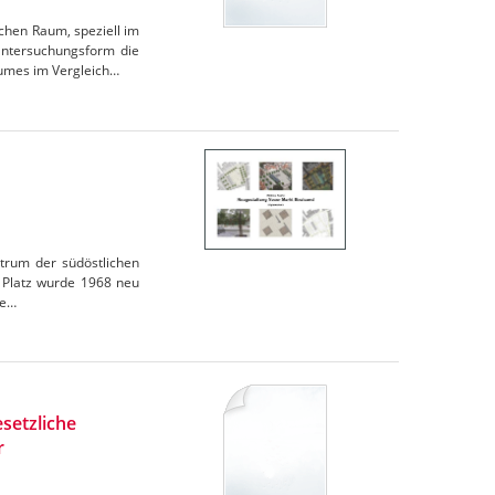
chen Raum, speziell im
Untersuchungsform die
aumes im Vergleich…
ntrum der südöstlichen
r Platz wurde 1968 neu
te…
setzliche
r