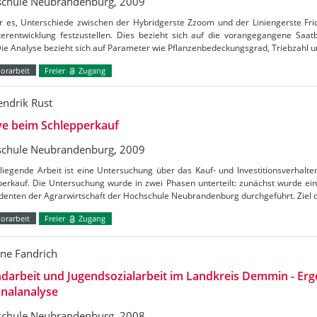
chule Neubrandenburg, 2009
r es, Unterschiede zwischen der Hybridgerste Zzoom und der Liniengerste Frid
terentwicklung festzustellen. Dies bezieht sich auf die vorangegangene Saat
Die Analyse bezieht sich auf Parameter wie Pflanzenbedeckungsgrad, Triebzahl u
orarbeit
Freier
Zugang
endrik Rust
ve beim Schlepperkauf
chule Neubrandenburg, 2009
liegende Arbeit ist eine Untersuchung über das Kauf- und Investitionsverhalt
erkauf. Die Untersuchung wurde in zwei Phasen unterteilt: zunächst wurde eine
udenten der Agrarwirtschaft der Hochschule Neubrandenburg durchgeführt. Ziel 
orarbeit
Freier
Zugang
ne Fandrich
darbeit und Jugendsozialarbeit im Landkreis Demmin - Erg
nalanalyse
chule Neubrandenburg, 2008