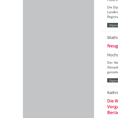
Die Dip
Landkr
Region
Diplo
Mathi
Neug
Hochs
Der Neu
Altstad
gestalt
Diplo
Kathr
Die W
Vorga
Berüc