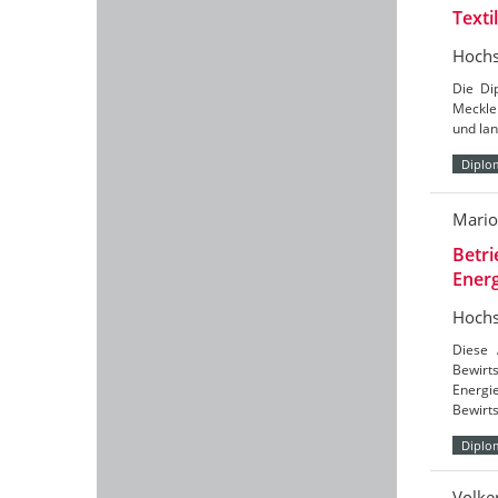
Texti
Hochs
Die Di
Meckle
und lan
Diplo
Mari
Betri
Energ
Hochs
Diese 
Bewirt
Energi
Bewirt
Diplo
Volke