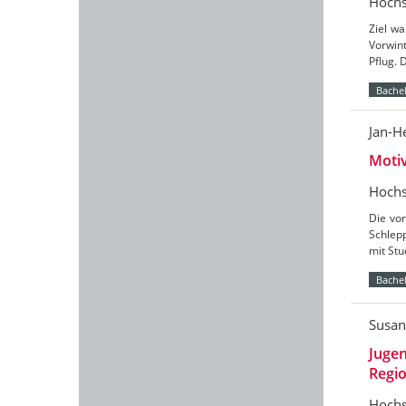
Hochs
Ziel wa
Vorwin
Pflug. 
Bachel
Jan-H
Moti
Hochs
Die vor
Schlepp
mit St
Bachel
Susan
Jugen
Regio
Hochs