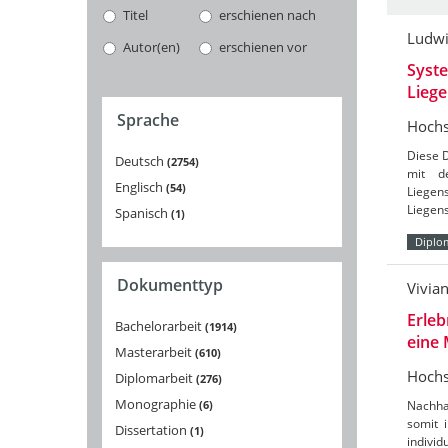
Titel
erschienen nach
Ludwi
Autor(en)
erschienen vor
Syste
Liege
Sprache
Hochs
Diese 
Deutsch
2754
mit d
Englisch
54
Liege
Liegen
Spanisch
1
Diplo
Dokumenttyp
Vivia
Erleb
Bachelorarbeit
1914
eine 
Masterarbeit
610
Hochs
Diplomarbeit
276
Monographie
6
Nachha
somit 
Dissertation
1
individ