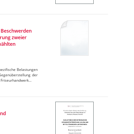
nd Beschwerden
rung zweier
wählten
pezifische Belastungen
Gegenüberstellung der
s Friseurhandwerk…
und