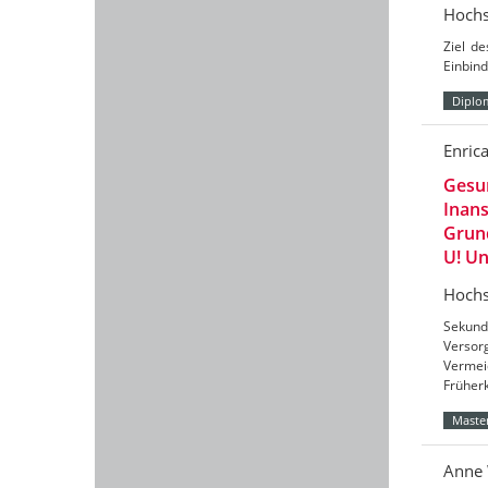
Hochs
Ziel de
Einbin
Diplo
Enric
Gesun
Inan
Grun
U! U
Hochs
Sekund
Versor
Vermei
Früher
Master
Anne