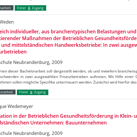
marbeit
Freier
Zugang
 Weden
eich individueller, aus branchentypischen Belastungen u
ltierender Maßnahmen der Betrieblichen Gesundheitsförde
- und mittelständischen Handwerksbetriebe: In zwei ausge
urbetrieben
chule Neubrandenburg, 2009
en dieser Bachelorarbeit soll dargestellt werden, ob und inwiefern branchens
schwerden in zwei ausgewählten Friseurbetrieben auftreten. Mit Hilfe einer 
ehmen sollen mögliche Spezifika untermauert werden. Zunächst wird hierfür da
orarbeit
Freier
Zugang
que Wedemeyer
ation in der Betrieblichen Gesundheitsförderung in Klein- 
elständischen Unternehmen: Bauunternehmen
chule Neubrandenburg, 2009