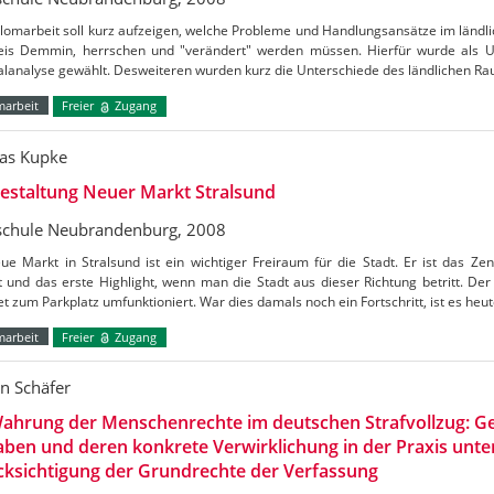
lomarbeit soll kurz aufzeigen, welche Probleme und Handlungsansätze im ländli
eis Demmin, herrschen und "verändert" werden müssen. Hierfür wurde als 
alanalyse gewählt. Desweiteren wurden kurz die Unterschiede des ländlichen R
marbeit
Freier
Zugang
as Kupke
estaltung Neuer Markt Stralsund
chule Neubrandenburg, 2008
e Markt in Stralsund ist ein wichtiger Freiraum für die Stadt. Er ist das Ze
t und das erste Highlight, wenn man die Stadt aus dieser Richtung betritt. De
et zum Parkplatz umfunktioniert. War dies damals noch ein Fortschritt, ist es heu
marbeit
Freier
Zugang
in Schäfer
ahrung der Menschenrechte im deutschen Strafvollzug: Ge
ben und deren konkrete Verwirklichung in der Praxis unte
ksichtigung der Grundrechte der Verfassung