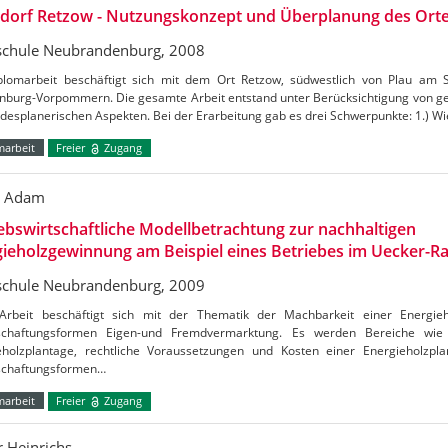
ldorf Retzow - Nutzungskonzept und Überplanung des Ort
chule Neubrandenburg, 2008
plomarbeit beschäftigt sich mit dem Ort Retzow, südwestlich von Plau am
nburg-Vorpommern. Die gesamte Arbeit entstand unter Berücksichtigung von ges
desplanerischen Aspekten. Bei der Erarbeitung gab es drei Schwerpunkte: 1.) Wie
marbeit
Freier
Zugang
o Adam
ebswirtschaftliche Modellbetrachtung zur nachhaltigen
ieholzgewinnung am Beispiel eines Betriebes im Uecker-R
chule Neubrandenburg, 2009
Arbeit beschäftigt sich mit der Thematik der Machbarkeit einer Energie
schaftungsformen Eigen-und Fremdvermarktung. Es werden Bereiche wie
eholzplantage, rechtliche Voraussetzungen und Kosten einer Energieholzpla
schaftungsformen…
marbeit
Freier
Zugang
r Heinrichs