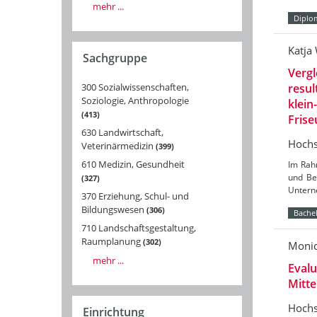
mehr ...
Diplo
Katja
Sachgruppe
Vergl
300 Sozialwissenschaften,
resu
Soziologie, Anthropologie
klein
413
Frise
630 Landwirtschaft,
Hochs
Veterinärmedizin
399
610 Medizin, Gesundheit
Im Rahm
und Be
327
Untern
370 Erziehung, Schul- und
Bildungswesen
306
Bachel
710 Landschaftsgestaltung,
Raumplanung
302
Moni
mehr ...
Evalu
Mitt
Hochs
Einrichtung