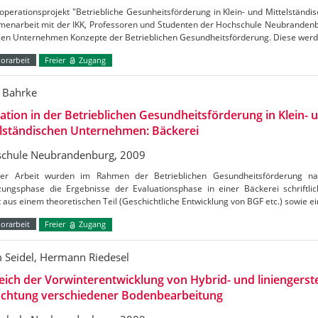
perationsprojekt "Betriebliche Gesunheitsförderung in Klein- und Mittelständ
enarbeit mit der IKK, Professoren und Studenten der Hochschule Neubrandenbu
igen Unternehmen Konzepte der Betrieblichen Gesundheitsförderung. Diese wer
orarbeit
Freier
Zugang
a Bahrke
ation in der Betrieblichen Gesundheitsförderung in Klein- 
elständischen Unternehmen: Bäckerei
chule Neubrandenburg, 2009
ser Arbeit wurden im Rahmen der Betrieblichen Gesundheitsförderung n
ungsphase die Ergebnisse der Evaluationsphase in einer Bäckerei schriftlich
 aus einem theoretischen Teil (Geschichtliche Entwicklung von BGF etc.) sowie 
orarbeit
Freier
Zugang
 Seidel, Hermann Riedesel
eich der Vorwinterentwicklung von Hybrid- und liniengerst
achtung verschiedener Bodenbearbeitung