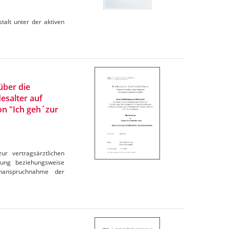
talt unter der aktiven
über die
salter auf
n "Ich geh´zur
r vertragsärztlichen
nung beziehungsweise
Inanspruchnahme der