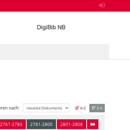
DigiBib NB
eren nach:
A-Z
Z-A
2761-2780
2781-2800
2801-2808