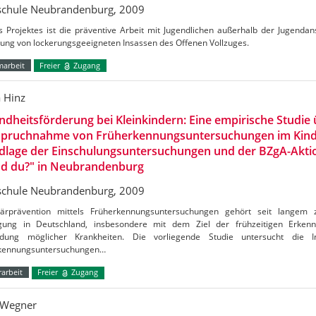
chule Neubrandenburg, 2009
s Projektes ist die präventive Arbeit mit Jugendlichen außerhalb der Jugendans
dung von lockerungsgeeigneten Insassen des Offenen Vollzuges.
marbeit
Freier
Zugang
a Hinz
dheitsförderung bei Kleinkindern: Eine empirische Studie 
spruchnahme von Früherkennungsuntersuchungen im Kinde
dlage der Einschulungsuntersuchungen und der BZgA-Aktio
nd du?" in Neubrandenburg
chule Neubrandenburg, 2009
ärprävention mittels Früherkennungsuntersuchungen gehört seit langem zu
gung in Deutschland, insbesondere mit dem Ziel der frühzeitigen Erken
dung möglicher Krankheiten. Die vorliegende Studie untersucht die 
kennungsuntersuchungen…
arbeit
Freier
Zugang
 Wegner