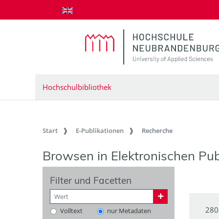
zum Inhalt springen
Hochschulbibliothek
Start
E-Publikationen
Recherche
Browsen in Elektronischen Pub
Filter und Facetten
280
Volltext
nur Metadaten