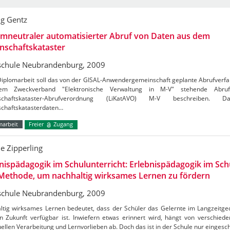
g Gentz
mneutraler automatisierter Abruf von Daten aus dem
nschaftskataster
chule Neubrandenburg, 2009
Diplomarbeit soll das von der GISAL-Anwendergemeinschaft geplante Abrufverfa
em Zweckverband "Elektronische Verwaltung in M-V" stehende Abruf
nschaftskataster-Abrufverordnung (LiKatAVO) M-V beschreiben.
schaftskatasterdaten…
marbeit
Freier
Zugang
ne Zipperling
nispädagogik im Schulunterricht: Erlebnispädagogik im Schu
Methode, um nachhaltig wirksames Lernen zu fördern
chule Neubrandenburg, 2009
ltig wirksames Lernen bedeutet, dass der Schüler das Gelernte im Langzeitge
in Zukunft verfügbar ist. Inwiefern etwas erinnert wird, hängt von verschie
uellen Verarbeitung und Lernvorlieben ab. Doch das ist in der Schule nur einges