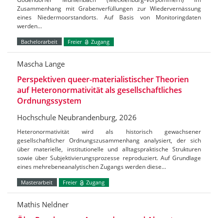
Zusammenhang mit Grabenverfüllungen zur Wiedervernässung
eines Niedermoorstandorts. Auf Basis von Monitoringdaten
werden…
Bachelorarbeit
Freier
Zugang
Mascha Lange
Perspektiven queer-materialistischer Theorien
auf Heteronormativität als gesellschaftliches
Ordnungssystem
Hochschule Neubrandenburg, 2026
Heteronormativität wird als historisch gewachsener
gesellschaftlicher Ordnungszusammenhang analysiert, der sich
über materielle, institutionelle und alltagspraktische Strukturen
sowie über Subjektivierungsprozesse reproduziert. Auf Grundlage
eines mehrebeneanalytischen Zugangs werden diese…
Masterarbeit
Freier
Zugang
Mathis Neldner