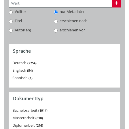
Volltext
nur Metadaten
Titel
erschienen nach
Autor(en)
erschienen vor
Sprache
Deutsch
2754
Englisch
54
Spanisch
1
Dokumenttyp
Bachelorarbeit
1914
Masterarbeit
610
Diplomarbeit
276