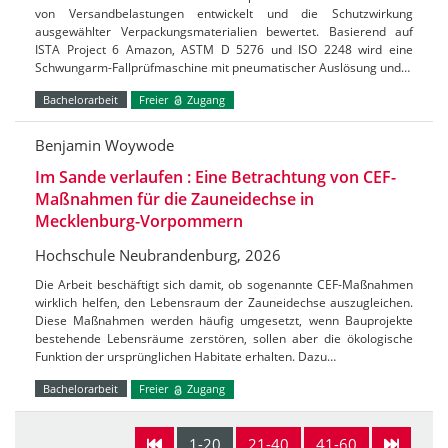
von Versandbelastungen entwickelt und die Schutzwirkung
ausgewählter Verpackungsmaterialien bewertet. Basierend auf
ISTA Project 6 Amazon, ASTM D 5276 und ISO 2248 wird eine
Schwungarm-Fallprüfmaschine mit pneumatischer Auslösung und…
Bachelorarbeit
Freier
Zugang
Benjamin Woywode
Im Sande verlaufen : Eine Betrachtung von CEF-
Maßnahmen für die Zauneidechse in
Mecklenburg-Vorpommern
Hochschule Neubrandenburg, 2026
Die Arbeit beschäftigt sich damit, ob sogenannte CEF-Maßnahmen
wirklich helfen, den Lebensraum der Zauneidechse auszugleichen.
Diese Maßnahmen werden häufig umgesetzt, wenn Bauprojekte
bestehende Lebensräume zerstören, sollen aber die ökologische
Funktion der ursprünglichen Habitate erhalten. Dazu…
Bachelorarbeit
Freier
Zugang
1-20
21-40
41-60