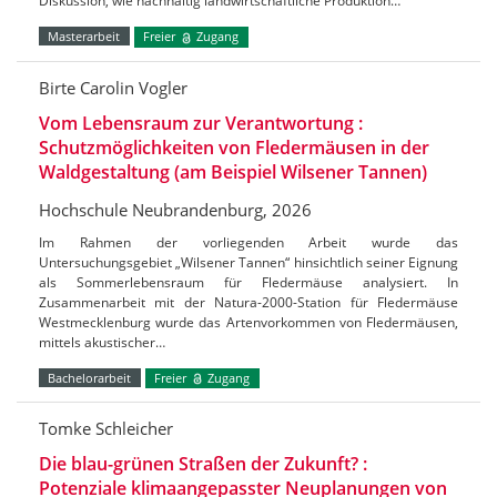
Diskussion, wie nachhaltig landwirtschaftliche Produktion…
Masterarbeit
Freier
Zugang
Birte Carolin Vogler
Vom Lebensraum zur Verantwortung :
Schutzmöglichkeiten von Fledermäusen in der
Waldgestaltung (am Beispiel Wilsener Tannen)
Hochschule Neubrandenburg, 2026
Im Rahmen der vorliegenden Arbeit wurde das
Untersuchungsgebiet „Wilsener Tannen“ hinsichtlich seiner Eignung
als Sommerlebensraum für Fledermäuse analysiert. In
Zusammenarbeit mit der Natura-2000-Station für Fledermäuse
Westmecklenburg wurde das Artenvorkommen von Fledermäusen,
mittels akustischer…
Bachelorarbeit
Freier
Zugang
Tomke Schleicher
Die blau-grünen Straßen der Zukunft? :
Potenziale klimaangepasster Neuplanungen von