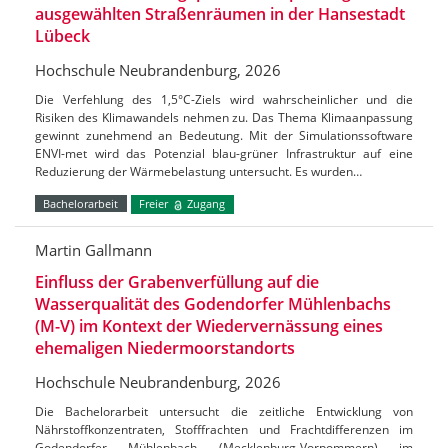
ausgewählten Straßenräumen in der Hansestadt
Lübeck
Hochschule Neubrandenburg, 2026
Die Verfehlung des 1,5°C-Ziels wird wahrscheinlicher und die
Risiken des Klimawandels nehmen zu. Das Thema Klimaanpassung
gewinnt zunehmend an Bedeutung. Mit der Simulationssoftware
ENVI-met wird das Potenzial blau-grüner Infrastruktur auf eine
Reduzierung der Wärmebelastung untersucht. Es wurden…
Bachelorarbeit
Freier
Zugang
Martin Gallmann
Einfluss der Grabenverfüllung auf die
Wasserqualität des Godendorfer Mühlenbachs
(M-V) im Kontext der Wiedervernässung eines
ehemaligen Niedermoorstandorts
Hochschule Neubrandenburg, 2026
Die Bachelorarbeit untersucht die zeitliche Entwicklung von
Nährstoffkonzentraten, Stofffrachten und Frachtdifferenzen im
Godendorfer Mühlenbach (Mecklenburg-Vorpommern) im