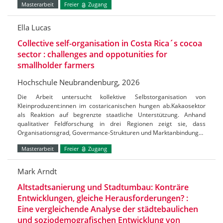
Masterarbeit
Freier
Zugang
Ella Lucas
Collective self-organisation in Costa Rica´s cocoa
sector : challenges and oppotunities for
smallholder farmers
Hochschule Neubrandenburg, 2026
Die Arbeit untersucht kollektive Selbstorganisation von
Kleinproduzent:innen im costaricanischen hungen ab.Kakaosektor
als Reaktion auf begrenzte staatliche Unterstützung. Anhand
qualitativer Feldforschung in drei Regionen zeigt sie, dass
Organisationsgrad, Govermance-Strukturen und Marktanbindung…
Masterarbeit
Freier
Zugang
Mark Arndt
Altstadtsanierung und Stadtumbau: Konträre
Entwicklungen, gleiche Herausforderungen? :
Eine vergleichende Analyse der städtebaulichen
und soziodemografischen Entwicklung von