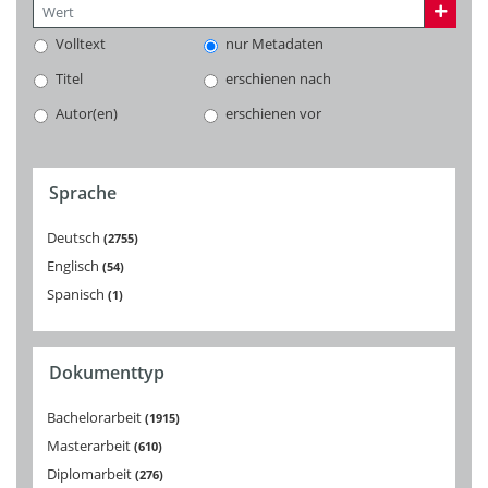
Volltext
nur Metadaten
Titel
erschienen nach
Autor(en)
erschienen vor
Sprache
Deutsch
2755
Englisch
54
Spanisch
1
Dokumenttyp
Bachelorarbeit
1915
Masterarbeit
610
Diplomarbeit
276