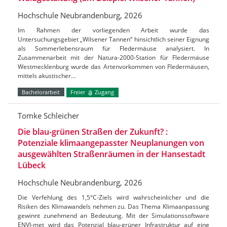
Hochschule Neubrandenburg, 2026
Im Rahmen der vorliegenden Arbeit wurde das
Untersuchungsgebiet „Wilsener Tannen“ hinsichtlich seiner Eignung
als Sommerlebensraum für Fledermäuse analysiert. In
Zusammenarbeit mit der Natura-2000-Station für Fledermäuse
Westmecklenburg wurde das Artenvorkommen von Fledermäusen,
mittels akustischer…
Bachelorarbeit
Freier
Zugang
Tomke Schleicher
Die blau-grünen Straßen der Zukunft? :
Potenziale klimaangepasster Neuplanungen von
ausgewählten Straßenräumen in der Hansestadt
Lübeck
Hochschule Neubrandenburg, 2026
Die Verfehlung des 1,5°C-Ziels wird wahrscheinlicher und die
Risiken des Klimawandels nehmen zu. Das Thema Klimaanpassung
gewinnt zunehmend an Bedeutung. Mit der Simulationssoftware
ENVI-met wird das Potenzial blau-grüner Infrastruktur auf eine