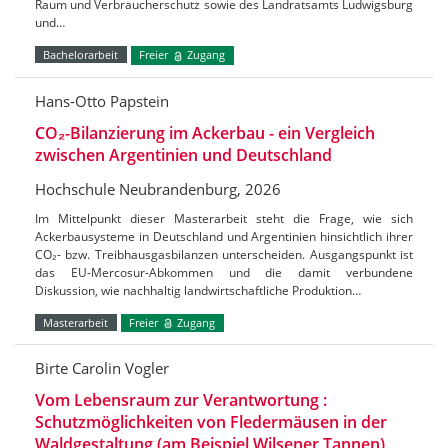
Raum und Verbraucherschutz sowie des Landratsamts Ludwigsburg
und…
Bachelorarbeit
Freier
Zugang
Hans-Otto Papstein
CO₂-Bilanzierung im Ackerbau - ein Vergleich
zwischen Argentinien und Deutschland
Hochschule Neubrandenburg, 2026
Im Mittelpunkt dieser Masterarbeit steht die Frage, wie sich
Ackerbausysteme in Deutschland und Argentinien hinsichtlich ihrer
CO₂- bzw. Treibhausgasbilanzen unterscheiden. Ausgangspunkt ist
das EU-Mercosur-Abkommen und die damit verbundene
Diskussion, wie nachhaltig landwirtschaftliche Produktion…
Masterarbeit
Freier
Zugang
Birte Carolin Vogler
Vom Lebensraum zur Verantwortung :
Schutzmöglichkeiten von Fledermäusen in der
Waldgestaltung (am Beispiel Wilsener Tannen)