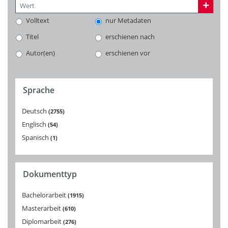
Volltext
nur Metadaten
Titel
erschienen nach
Autor(en)
erschienen vor
Sprache
Deutsch
2755
Englisch
54
Spanisch
1
Dokumenttyp
Bachelorarbeit
1915
Masterarbeit
610
Diplomarbeit
276