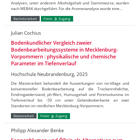
Analysen, unter anderem Alkoholgehalt und Stammwürze, wurden
nach MEBAK durchgeführt. Für die Aromenanalyse wurde eine…
Bachelorarbeit
Freier
Zugang
Julian Cochius
Bodenkundlicher Vergleich zweier
Bodenbearbeitungssysteme in Mecklenburg-
Vorpommern : physikalische und chemische
Parameter im Tiefenverlauf
Hochschule Neubrandenburg, 2025
Die Masterarbeit behandelt die Auswirkungen von no-tillage und
konventioneller Bodenbearbeitung auf die Trockenrohdichte,
Eindringwiderstand, ph-Wert, Humusgehalt und Porenvolumina im
Tiefenverlauf bis -50 cm unter Geländeoberkante an zwei
Standorten im nördlichen Mecklenburg-Vorpommern.
Masterarbeit
Freier
Zugang
Philipp Alexander Benke