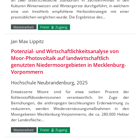
an zwei unterschiedliche Standorten in Sachsen-Anhalt in den
Kulturen Winterweizen und Wintergerste durchgeführt, in welchem
eine von InnoHerb empfohlene Herbizidstrategie mit einer
praxisüblichen verglichen wurde. Die Ergebnisse des…
Masterarbeit
Freier
Zugang
Jan Max Lippitz
Potenzial- und Wirtschaftlichkeitsanalyse von
Moor-Photovoltaik auf landwirtschaftlich
genutzten Niedermoorgebieten in Mecklenburg-
Vorpommern
Hochschule Neubrandenburg, 2025
Entwässerte Moore sind für etwa sieben Prozent der
Kohlenstoffdioxidemissionen verantwortlich. Im Zuge der
Bemühungen, die anthropogen beschleunigten Erderwärmung zu
reduzieren, werden Wiedervernässungsmaßnahmen in den
Moorgebieten Mecklenburg-Vorpommerns, die ca. 280.000 Hektar
der Landesfläche…
Masterarbeit
Freier
Zugang