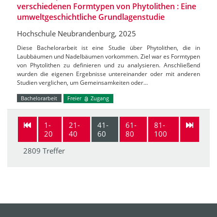
verschiedenen Formtypen von Phytolithen : Eine
umweltgeschichtliche Grundlagenstudie
Hochschule Neubrandenburg, 2025
Diese Bachelorarbeit ist eine Studie über Phytolithen, die in
Laubbäumen und Nadelbäumen vorkommen. Ziel war es Formtypen
von Phytolithen zu definieren und zu analysieren. Anschließend
wurden die eigenen Ergebnisse untereinander oder mit anderen
Studien verglichen, um Gemeinsamkeiten oder…
Bachelorarbeit
Freier
Zugang
1-
21-
41-
61-
81-
20
40
60
80
100
2809 Treffer