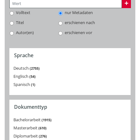
Volltext
nur Metadaten
Titel
erschienen nach
Autor(en)
erschienen vor
Sprache
Deutsch
2755
Englisch
54
Spanisch
1
Dokumenttyp
Bachelorarbeit
1915
Masterarbeit
610
Diplomarbeit
276