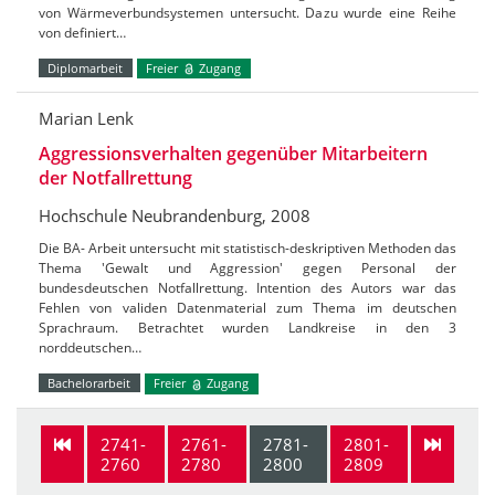
von Wärmeverbundsystemen untersucht. Dazu wurde eine Reihe
von definiert…
Diplomarbeit
Freier
Zugang
Marian Lenk
Aggressionsverhalten gegenüber Mitarbeitern
der Notfallrettung
Hochschule Neubrandenburg, 2008
Die BA- Arbeit untersucht mit statistisch-deskriptiven Methoden das
Thema 'Gewalt und Aggression' gegen Personal der
bundesdeutschen Notfallrettung. Intention des Autors war das
Fehlen von validen Datenmaterial zum Thema im deutschen
Sprachraum. Betrachtet wurden Landkreise in den 3
norddeutschen…
Bachelorarbeit
Freier
Zugang
2741-
2761-
2781-
2801-
2760
2780
2800
2809