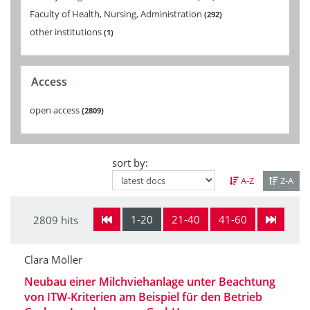
Faculty of Health, Nursing, Administration
292
other institutions
1
Access
open access
2809
sort by:
A-Z
Z-A
1-20
21-40
41-60
2809 hits
Clara Möller
Neubau einer Milchviehanlage unter Beachtung
von ITW-Kriterien am Beispiel für den Betrieb