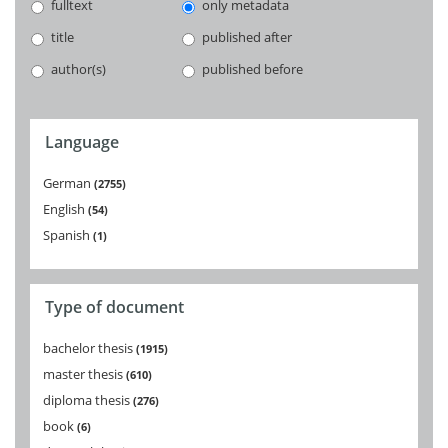
fulltext
only metadata
title
published after
author(s)
published before
Language
German
2755
English
54
Spanish
1
Type of document
bachelor thesis
1915
master thesis
610
diploma thesis
276
book
6