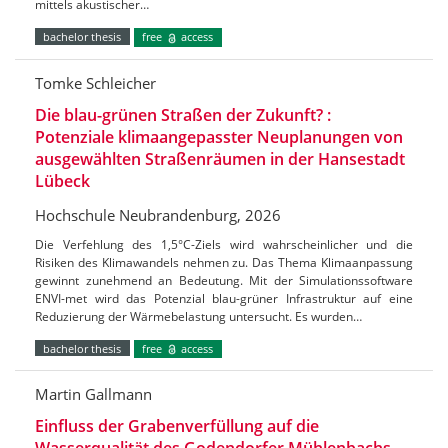
mittels akustischer…
bachelor thesis
free
access
Tomke Schleicher
Die blau-grünen Straßen der Zukunft? :
Potenziale klimaangepasster Neuplanungen von
ausgewählten Straßenräumen in der Hansestadt
Lübeck
Hochschule Neubrandenburg, 2026
Die Verfehlung des 1,5°C-Ziels wird wahrscheinlicher und die
Risiken des Klimawandels nehmen zu. Das Thema Klimaanpassung
gewinnt zunehmend an Bedeutung. Mit der Simulationssoftware
ENVI-met wird das Potenzial blau-grüner Infrastruktur auf eine
Reduzierung der Wärmebelastung untersucht. Es wurden…
bachelor thesis
free
access
Martin Gallmann
Einfluss der Grabenverfüllung auf die
Wasserqualität des Godendorfer Mühlenbachs