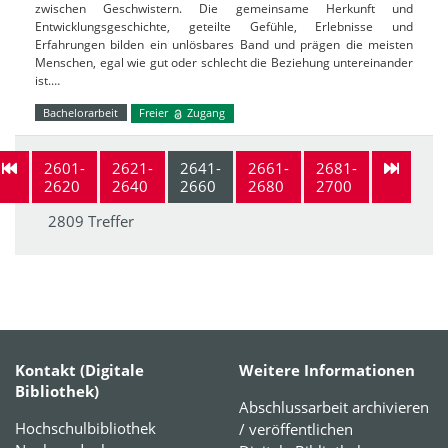
zwischen Geschwistern. Die gemeinsame Herkunft und
Entwicklungsgeschichte, geteilte Gefühle, Erlebnisse und
Erfahrungen bilden ein unlösbares Band und prägen die meisten
Menschen, egal wie gut oder schlecht die Beziehung untereinander
ist.…
Bachelorarbeit
Freier
Zugang
2601-
2621-
2641-
2661-
2681-
2620
2640
2660
2680
2700
2809 Treffer
Kontakt (Digitale
Weitere Informationen
Bibliothek)
Abschlussarbeit archivieren
Hochschulbibliothek
/ veröffentlichen