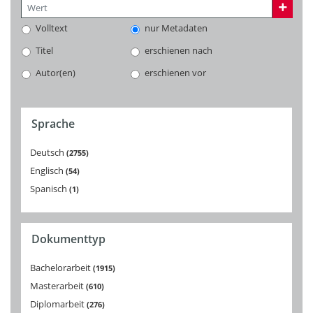
Volltext
nur Metadaten
Titel
erschienen nach
Autor(en)
erschienen vor
Sprache
Deutsch
2755
Englisch
54
Spanisch
1
Dokumenttyp
Bachelorarbeit
1915
Masterarbeit
610
Diplomarbeit
276