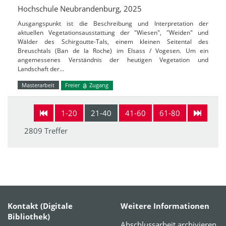
Hochschule Neubrandenburg, 2025
Ausgangspunkt ist die Beschreibung und Interpretation der
aktuellen Vegetationsausstattung der "Wiesen", "Weiden" und
Wälder des Schirgoutte-Tals, einem kleinen Seitental des
Breuschtals (Ban de la Roche) im Elsass / Vogesen. Um ein
angemessenes Verständnis der heutigen Vegetation und
Landschaft der…
Masterarbeit
Freier
Zugang
1-20
21-40
41-60
61-80
2809 Treffer
Kontakt (Digitale
Weitere Informationen
Bibliothek)
Abschlussarbeit archivieren