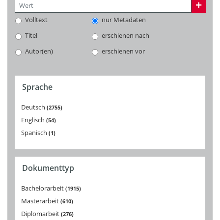
Volltext
nur Metadaten
Titel
erschienen nach
Autor(en)
erschienen vor
Sprache
Deutsch
2755
Englisch
54
Spanisch
1
Dokumenttyp
Bachelorarbeit
1915
Masterarbeit
610
Diplomarbeit
276