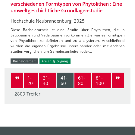
verschiedenen Formtypen von Phytolithen : Eine
umweltgeschichtliche Grundlagenstudie
Hochschule Neubrandenburg, 2025
Diese Bachelorarbeit ist eine Studie über Phytolithen, die in
Laubbäumen und Nadelbäumen vorkommen. Ziel war es Formtypen
von Phytolithen zu definieren und zu analysieren. Anschließend
wurden die eigenen Ergebnisse untereinander oder mit anderen
Studien verglichen, um Gemeinsamkeiten oder…
Bachelorarbeit
Freier
Zugang
1-
21-
41-
61-
81-
20
40
60
80
100
2809 Treffer