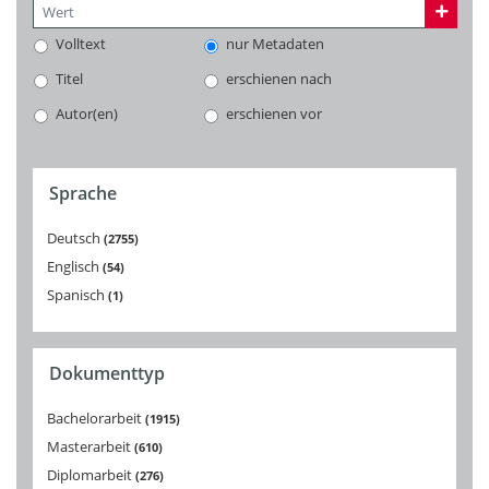
Volltext
nur Metadaten
Titel
erschienen nach
Autor(en)
erschienen vor
Sprache
Deutsch
2755
Englisch
54
Spanisch
1
Dokumenttyp
Bachelorarbeit
1915
Masterarbeit
610
Diplomarbeit
276