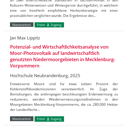
an zwei unterschiedliche Standorten in Sachsen-Anhalt in den
Kulturen Winterweizen und Wintergerste durchgeführt, in welchem
eine von InnoHerb empfohlene Herbizidstrategie mit einer
praxisüblichen verglichen wurde. Die Ergebnisse des…
Masterarbeit
Freier
Zugang
Jan Max Lippitz
Potenzial- und Wirtschaftlichkeitsanalyse von
Moor-Photovoltaik auf landwirtschaftlich
genutzten Niedermoorgebieten in Mecklenburg-
Vorpommern
Hochschule Neubrandenburg, 2025
Entwässerte Moore sind für etwa sieben Prozent der
Kohlenstoffdioxidemissionen verantwortlich. Im Zuge der
Bemühungen, die anthropogen beschleunigten Erderwärmung zu
reduzieren, werden Wiedervernässungsmaßnahmen in den
Moorgebieten Mecklenburg-Vorpommerns, die ca. 280.000 Hektar
der Landesfläche…
Masterarbeit
Freier
Zugang