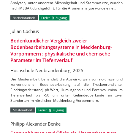
Analysen, unter anderem Alkoholgehalt und Stammwürze, wurden
nach MEBAK durchgeführt. Für die Aromenanalyse wurde eine…
Bachelorarbeit
Freier
Zugang
Julian Cochius
Bodenkundlicher Vergleich zweier
Bodenbearbeitungssysteme in Mecklenburg-
Vorpommern : physikalische und chemische
Parameter im Tiefenverlauf
Hochschule Neubrandenburg, 2025
Die Masterarbeit behandelt die Auswirkungen von no-tillage und
konventioneller Bodenbearbeitung auf die Trockenrohdichte,
Eindringwiderstand, ph-Wert, Humusgehalt und Porenvolumina im
Tiefenverlauf bis -50 cm unter Geländeoberkante an zwei
Standorten im nördlichen Mecklenburg-Vorpommern.
Masterarbeit
Freier
Zugang
Philipp Alexander Benke