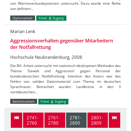
von Wärmeverbundsystemen untersucht. Dazu wurde eine Reihe
von definiert…
Diplomarbeit
Freier
Zugang
Marian Lenk
Aggressionsverhalten gegenüber Mitarbeitern
der Notfallrettung
Hochschule Neubrandenburg, 2008
Die BA- Arbeit untersucht mit statistisch-deskriptiven Methoden das
Thema 'Gewalt und Aggression' gegen Personal der
bundesdeutschen Notfallrettung. Intention des Autors war das
Fehlen von validen Datenmaterial zum Thema im deutschen
Sprachraum. Betrachtet wurden Landkreise in den 3
norddeutschen…
Bachelorarbeit
Freier
Zugang
2741-
2761-
2781-
2801-
2760
2780
2800
2809