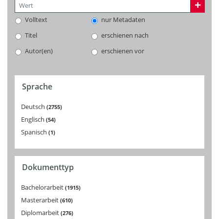
Volltext
nur Metadaten
Titel
erschienen nach
Autor(en)
erschienen vor
Sprache
Deutsch
2755
Englisch
54
Spanisch
1
Dokumenttyp
Bachelorarbeit
1915
Masterarbeit
610
Diplomarbeit
276