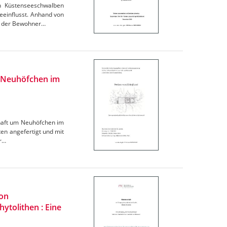
n Küstenseeschwalben
eeinflusst. Anhand von
ng der Bewohner…
h Neuhöfchen im
chaft um Neuhöfchen im
n angefertigt und mit
er…
von
ytolithen : Eine