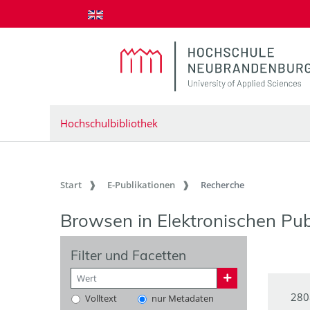
zum Inhalt springen
Hochschulbibliothek
Start
E-Publikationen
Recherche
Browsen in Elektronischen Pub
Filter und Facetten
280
Volltext
nur Metadaten