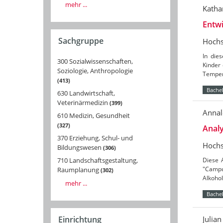
mehr ...
Katha
Entwi
Sachgruppe
Hochs
In die
300 Sozialwissenschaften,
Kinder 
Soziologie, Anthropologie
Temper
413
Bachel
630 Landwirtschaft,
Veterinärmedizin
399
Annal
610 Medizin, Gesundheit
327
Analy
370 Erziehung, Schul- und
Hochs
Bildungswesen
306
710 Landschaftsgestaltung,
Diese 
"Campu
Raumplanung
302
Alkoho
mehr ...
Bachel
Julia
Einrichtung