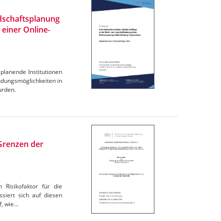
ndschaftsplanung
einer Online-
planende Institutionen
dungsmöglichkeiten in
urden.
 Grenzen der
 Risikofaktor für die
siert sich auf diesen
f, wie…