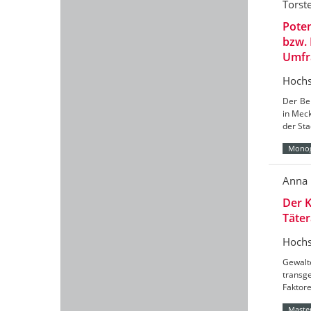
Torst
Poten
bzw.
Umfr
Hochs
Der Ber
in Mec
der Sta
Monog
Anna 
Der K
Täter
Hochs
Gewalt
transg
Faktore
Master