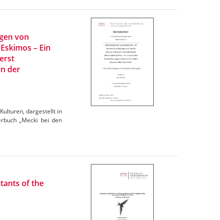
ngen von
 Eskimos – Ein
erst
rn der
ulturen, dargestellt in
derbuch „Mecki bei den
tants of the