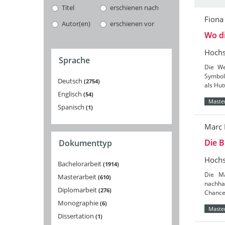
Titel
erschienen nach
Fiona
Autor(en)
erschienen vor
Wo d
Hochs
Sprache
Die We
Symbol
Deutsch
2754
als Hut
Englisch
54
Master
Spanisch
1
Marc 
Die 
Dokumenttyp
Hochs
Bachelorarbeit
1914
Die Ma
Masterarbeit
610
nachha
Diplomarbeit
276
Chance
Monographie
6
Master
Dissertation
1