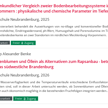
nkundlicher Vergleich zweier Bodenbearbeitungssysteme i
mmern : physikalische und chemische Parameter im Tiefe
chule Neubrandenburg, 2025
sterarbeit behandelt die Auswirkungen von no-tillage und konventioneller Bo
nrohdichte, Eindringwiderstand, ph-Wert, Humusgehalt und Porenvolumina im Ti
Geländeoberkante an zwei Standorten im nördlichen Mecklenburg-Vorpommern.
arbeit
Freier
Zugang
pp Alexander Benke
nblumen und Öllein als Alternativen zum Rapsanbau - betr
das südwestliche Brandenburg
chule Neubrandenburg, 2026
 Wasserverfügbarkeit und die Temperaturverläufe entschiedene Einflussfaktor
ten sind, soll in dieser Arbeit untersucht werden, ob Sonnenblumen und Öllein
 auch ökonomisch tragfähig in die bestehenden Fruchtfolgen integriert werden
orarbeit
Freier
Zugang