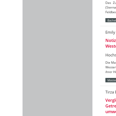
Das Zu
(Sterna
Feldbe
Bachel
Emily
Notiz
West
Hochs
Die Mas
Wester
ihrer H
Master
Tirza
Verg
Getre
umwe