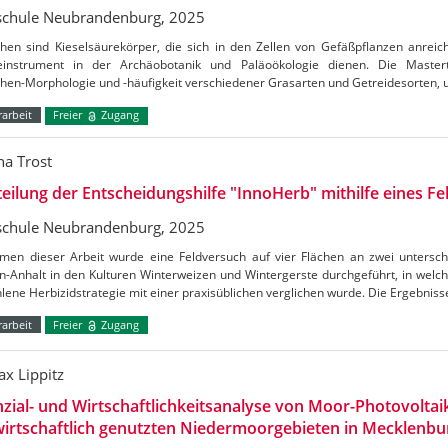
chule Neubrandenburg, 2025
then sind Kieselsäurekörper, die sich in den Zellen von Gefäßpflanzen anreic
einstrument in der Archäobotanik und Paläoökologie dienen. Die Mastert
then-Morphologie und -häufigkeit verschiedener Grasarten und Getreidesorten,
arbeit
Freier
Zugang
na Trost
eilung der Entscheidungshilfe "InnoHerb" mithilfe eines F
chule Neubrandenburg, 2025
men dieser Arbeit wurde eine Feldversuch auf vier Flächen an zwei unterschi
n-Anhalt in den Kulturen Winterweizen und Wintergerste durchgeführt, in wel
ene Herbizidstrategie mit einer praxisüblichen verglichen wurde. Die Ergebnis
arbeit
Freier
Zugang
ax Lippitz
zial- und Wirtschaftlichkeitsanalyse von Moor-Photovoltai
wirtschaftlich genutzten Niedermoorgebieten in Mecklen