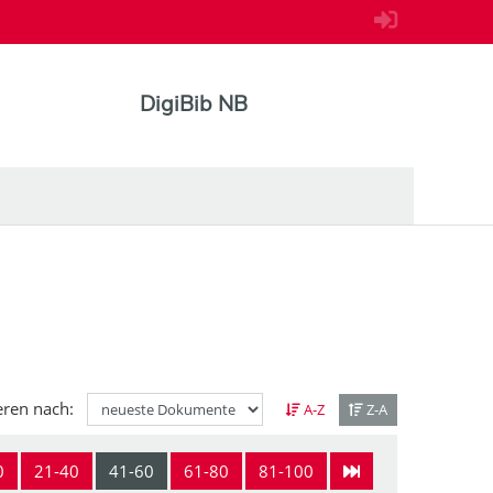
DigiBib NB
eren nach:
A-Z
Z-A
0
21-40
41-60
61-80
81-100