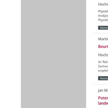
Hochs
Phytoli
Analys
Phytoli
Master
Marti
Beurt
Hochs
Im Rah
Sachse
empfohl
Master
Jan M
Poten
land