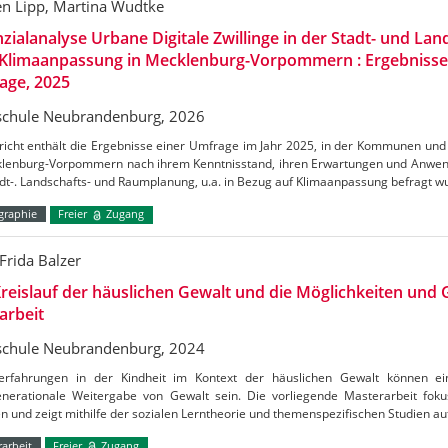
en Lipp, Martina Wudtke
zialanalyse Urbane Digitale Zwillinge in der Stadt- und La
 Klimaanpassung in Mecklenburg-Vorpommern : Ergebnisse 
age, 2025
chule Neubrandenburg, 2026
icht enthält die Ergebnisse einer Umfrage im Jahr 2025, in der Kommunen und 
klenburg-Vorpommern nach ihrem Kenntnisstand, ihren Erwartungen und Anwen
dt-. Landschafts- und Raumplanung, u.a. in Bezug auf Klimaanpassung befragt w
raphie
Freier
Zugang
Frida Balzer
reislauf der häuslichen Gewalt und die Möglichkeiten und
arbeit
chule Neubrandenburg, 2024
erfahrungen in der Kindheit im Kontext der häuslichen Gewalt können ein
enerationale Weitergabe von Gewalt sein. Die vorliegende Masterarbeit fokus
n und zeigt mithilfe der sozialen Lerntheorie und themenspezifischen Studien au
arbeit
Freier
Zugang