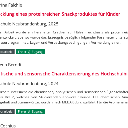
rina Fälchle
cklung eines proteinreichen Snackproduktes für Kinder
chule Neubrandenburg, 2025
ser Arbeit wurde ein herzhafter Cracker auf Hülsenfruchtbasis als proteinre
entwickelt. Ebenso wurde das Erzeugnis bezüglich folgender Parameter untersu
aturprogrammes, Lager- und Verpackungsbedingungen, Vermeidung einer…
orarbeit
Freier
Zugang
ena Berndt
tische und sensorische Charakterisierung des Hochschulbi
chule Neubrandenburg, 2024
Arbeit untersucht die chemischen, analytischen und sensorischen Eigenschaft
s Bräu", welches von Studierenden entwickelt wurde. Die chemischen Ana
lgehalt und Stammwürze, wurden nach MEBAK durchgeführt. Für die Aromenana
orarbeit
Freier
Zugang
n Cochius