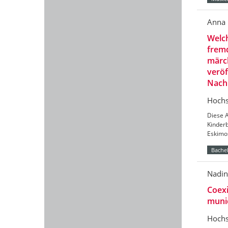
Anna 
Welch
fremd
märch
veröf
Nachk
Hochs
Diese A
Kinder
Eskimos
Bachel
Nadin
Coexi
munic
Hochs