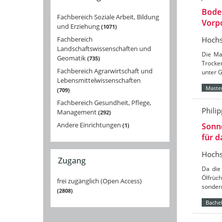
Bode
Fachbereich Soziale Arbeit, Bildung
Vorpo
und Erziehung
1071
Hochs
Fachbereich
Landschaftswissenschaften und
Die Ma
Geomatik
735
Trocke
Fachbereich Agrarwirtschaft und
unter 
Lebensmittelwissenschaften
Master
709
Fachbereich Gesundheit, Pflege,
Phili
Management
292
Andere Einrichtungen
Sonne
1
für 
Hochs
Zugang
Da die
Ölfrüch
frei zugänglich (Open Access)
sondern
2808
Bachel