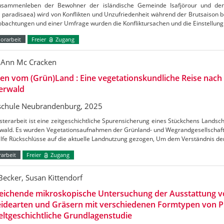
sammenleben der Bewohner der isländische Gemeinde Isafjörour und de
 paradisaea) wird von Konflikten und Unzufriedenheit während der Brutsaison b
obachtungen und einer Umfrage wurden die Konfliktursachen und die Einstellu
orarbeit
Freier
Zugang
 Ann Mc Cracken
en vom (Grün)Land : Eine vegetationskundliche Reise nac
erwald
chule Neubrandenburg, 2025
terarbeit ist eine zeitgeschichtliche Spurensicherung eines Stückchens Lands
wald. Es wurden Vegetationsaufnahmen der Grünland- und Wegrandgesellschafte
ilfe Rückschlüsse auf die aktuelle Landnutzung gezogen, Um dem Verständnis d
arbeit
Freier
Zugang
 Becker, Susan Kittendorf
leichende mikroskopische Untersuchung der Ausstattung 
idearten und Gräsern mit verschiedenen Formtypen von Ph
ltgeschichtliche Grundlagenstudie