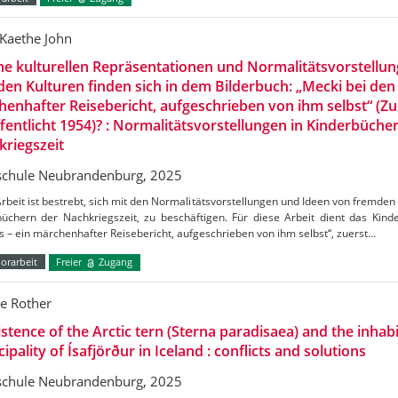
Kaethe John
e kulturellen Repräsentationen und Normalitätsvorstellu
en Kulturen finden sich in dem Bilderbuch: „Mecki bei den
enhafter Reisebericht, aufgeschrieben von ihm selbst“ (Zu
fentlicht 1954)? : Normalitätsvorstellungen in Kinderbüche
riegszeit
chule Neubrandenburg, 2025
rbeit ist bestrebt, sich mit den Normalitätsvorstellungen und Ideen von fremden K
büchern der Nachkriegszeit, zu beschäftigen. Für diese Arbeit dient das Kin
 – ein märchenhafter Reisebericht, aufgeschrieben von ihm selbst“, zuerst…
orarbeit
Freier
Zugang
e Rother
stence of the Arctic tern (Sterna paradisaea) and the inhabi
ipality of Ísafjörður in Iceland : conflicts and solutions
chule Neubrandenburg, 2025