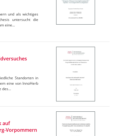
hern und als wichtiges
hesis untersucht die
 um eine…
eldversuches
edliche Standorten in
chem eine von InnoHerb
se des…
k auf
burg-Vorpommern