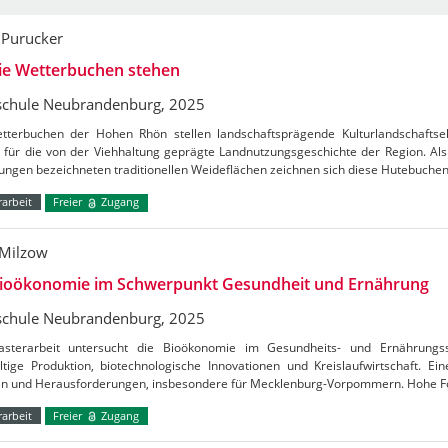
 Purucker
ie Wetterbuchen stehen
chule Neubrandenburg, 2025
tterbuchen der Hohen Rhön stellen landschaftsprägende Kulturlandschafts
 für die von der Viehhaltung geprägte Landnutzungsgeschichte der Region. Al
ungen bezeichneten traditionellen Weideflächen zeichnen sich diese Hutebuche
arbeit
Freier
Zugang
Milzow
Bioökonomie im Schwerpunkt Gesundheit und Ernährung
chule Neubrandenburg, 2025
sterarbeit untersucht die Bioökonomie im Gesundheits- und Ernährungs
ltige Produktion, biotechnologische Innovationen und Kreislaufwirtschaft. E
n und Herausforderungen, insbesondere für Mecklenburg-Vorpommern. Hohe 
arbeit
Freier
Zugang