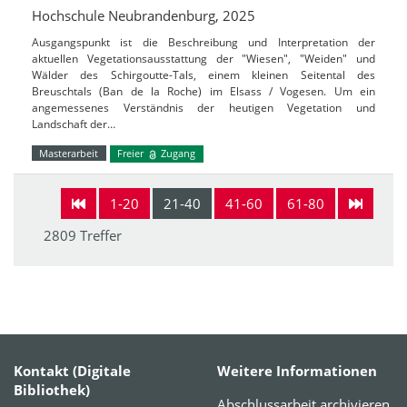
Hochschule Neubrandenburg, 2025
Ausgangspunkt ist die Beschreibung und Interpretation der
aktuellen Vegetationsausstattung der "Wiesen", "Weiden" und
Wälder des Schirgoutte-Tals, einem kleinen Seitental des
Breuschtals (Ban de la Roche) im Elsass / Vogesen. Um ein
angemessenes Verständnis der heutigen Vegetation und
Landschaft der…
Masterarbeit
Freier
Zugang
1-20
21-40
41-60
61-80
2809 Treffer
Kontakt (Digitale
Weitere Informationen
Bibliothek)
Abschlussarbeit archivieren