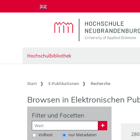
zum Inhalt springen
Hochschulbibliothek
Start
E-Publikationen
Recherche
Browsen in Elektronischen Pub
Filter und Facetten
280
Volltext
nur Metadaten