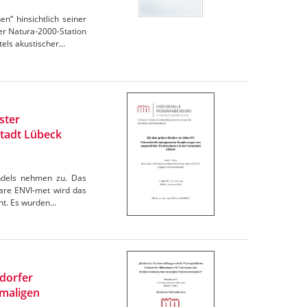
“ hinsichtlich seiner
r Natura-2000-Station
els akustischer…
ster
tadt Lübeck
andels nehmen zu. Das
are ENVI-met wird das
cht. Es wurden…
ndorfer
maligen