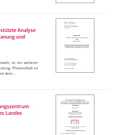
stützte Analyse
Planung und
elt, ist ein weiterer
tung. Photovoltaik ist
omit dem…
rungszentrum
des Landes