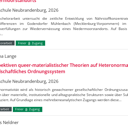
ermoorstandorts
chule Neubrandenburg, 2026
chelorarbeit untersucht die zeitliche Entwicklung von Nährstoffkonzentrat
tdifferenzen im Godendorfer Mühlenbach (Mecklenburg-Vorpommern) 
verfüllungen zur Wiedervernässung eines Niedermoorstandorts. Auf Basis
n…
orarbeit
Freier
Zugang
a Lange
ektiven queer-materialistischer Theorien auf Heteronormat
lschaftliches Ordnungssystem
chule Neubrandenburg, 2026
normativität wird als historisch gewachsener gesellschaftlicher Ordnungszus
h über materielle, institutionelle und alltagspraktische Strukturen sowie über S
uziert. Auf Grundlage eines mehrebeneanalytischen Zugangs werden diese…
arbeit
Freier
Zugang
s Neldner