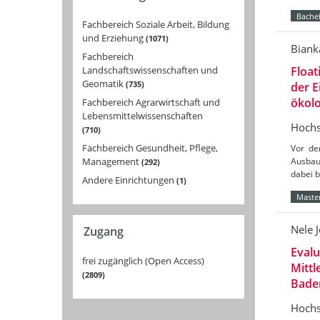
Bachel
Fachbereich Soziale Arbeit, Bildung
und Erziehung
1071
Biank
Fachbereich
Landschaftswissenschaften und
Float
Geomatik
735
der 
ökolo
Fachbereich Agrarwirtschaft und
Lebensmittelwissenschaften
Hochs
710
Fachbereich Gesundheit, Pflege,
Vor de
Management
Ausbau
292
dabei 
Andere Einrichtungen
1
Master
Nele 
Zugang
Eval
frei zugänglich (Open Access)
Mittl
2809
Bade
Hochs