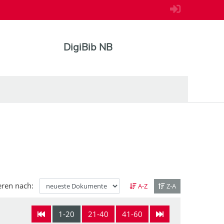
DigiBib NB
eren nach:
A-Z
Z-A
1-20
21-40
41-60