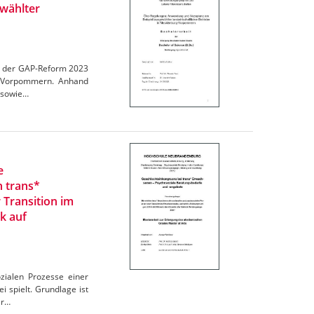
wählter
en der GAP-Reform 2023
rg-Vorpommern. Anhand
 sowie…
e
n trans*
 Transition im
k auf
zialen Prozesse einer
 spielt. Grundlage ist
er…