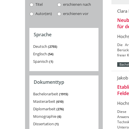
Titel
erschienen nach
Clara
Autor(en)
erschienen vor
Neuba
für 
Sprache
Hochs
Die Ar
Deutsch
2755
Berücks
Englisch
54
freier 
Spanisch
1
Bachel
Jakob
Dokumenttyp
Etabl
Feld
Bachelorarbeit
1915
Masterarbeit
610
Hochs
Diplomarbeit
276
Diese 
Monographie
6
Anwend
Techni
Dissertation
1
Unters