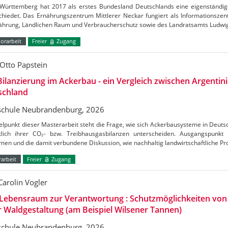
Württemberg hat 2017 als erstes Bundesland Deutschlands eine eigenständig
chiedet. Das Ernährungszentrum Mittlerer Neckar fungiert als Informationszen
nährung, Ländlichen Raum und Verbraucherschutz sowie des Landratsamts Ludw
orarbeit
Freier
Zugang
Otto Papstein
ilanzierung im Ackerbau - ein Vergleich zwischen Argentin
schland
chule Neubrandenburg, 2026
elpunkt dieser Masterarbeit steht die Frage, wie sich Ackerbausysteme in Deuts
htlich ihrer CO₂- bzw. Treibhausgasbilanzen unterscheiden. Ausgangspunkt
en und die damit verbundene Diskussion, wie nachhaltig landwirtschaftliche Pr
arbeit
Freier
Zugang
Carolin Vogler
Lebensraum zur Verantwortung : Schutzmöglichkeiten vo
r Waldgestaltung (am Beispiel Wilsener Tannen)
chule Neubrandenburg, 2026