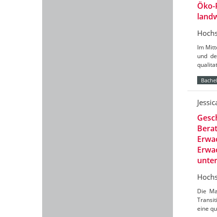
Öko-
landw
Hochs
Im Mit
und de
qualit
Bachel
Jessi
Gesch
Berat
Erwac
Erwac
unte
Hochs
Die Ma
Transit
eine qu