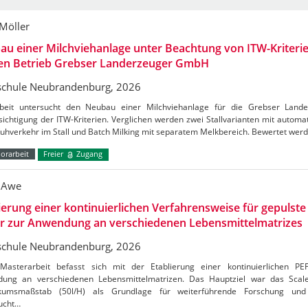
 Möller
u einer Milchviehanlage unter Beachtung von ITW-Kriterie
den Betrieb Grebser Landerzeuger GmbH
chule Neubrandenburg, 2026
beit untersucht den Neubau einer Milchviehanlage für die Grebser Lan
ichtigung der ITW-Kriterien. Verglichen werden zwei Stallvarianten mit autom
Kuhverkehr im Stall und Batch Milking mit separatem Melkbereich. Bewertet wer
orarbeit
Freier
Zugang
 Awe
ierung einer kontinuierlichen Verfahrensweise für gepulste 
er zur Anwendung an verschiedenen Lebensmittelmatrizes
chule Neubrandenburg, 2026
Masterarbeit befasst sich mit der Etablierung einer kontinuierlichen PE
ung an verschiedenen Lebensmittelmatrizen. Das Hauptziel war das Sca
kumsmaßstab (50l/H) als Grundlage für weiterführende Forschung und 
ucht…