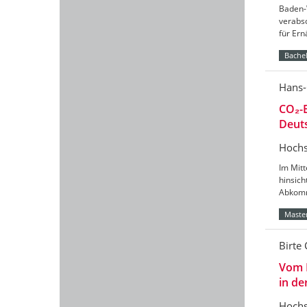
Baden-
verabs
für Er
Bachel
Hans-
CO₂-B
Deut
Hochs
Im Mitt
hinsic
Abkomm
Master
Birte 
Vom 
in de
Hochs