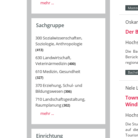
mehr ...
Master
Oskar
Sachgruppe
Der B
300 Sozialwissenschaften,
Hochs
Soziologie, Anthropologie
413
Die Ba
Berücks
630 Landwirtschaft,
region
Veterinärmedizin
400
610 Medizin, Gesundheit
Bachel
327
370 Erziehung, Schul- und
Nele 
Bildungswesen
306
Towns
710 Landschaftsgestaltung,
Wind
Raumplanung
302
mehr ...
Hochs
Die St
auf di
Tourism
Einrichtung