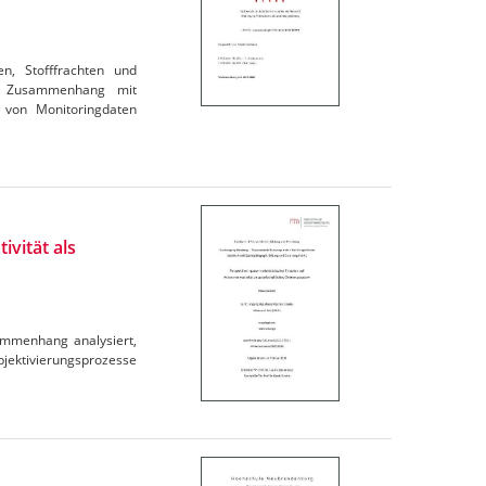
en, Stofffrachten und
im Zusammenhang mit
 von Monitoringdaten
ivität als
ammenhang analysiert,
ubjektivierungsprozesse