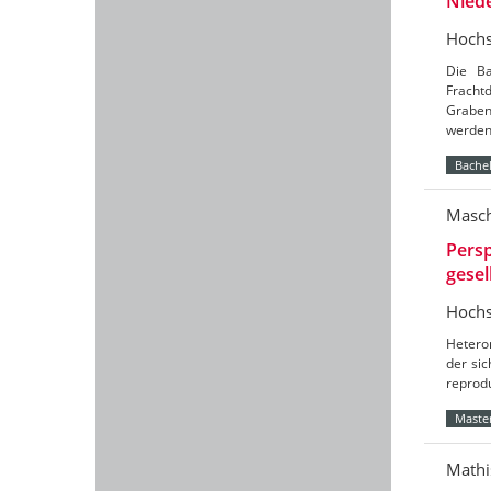
Nied
Hochs
Die Ba
Frach
Graben
werde
Bachel
Masch
Persp
gesel
Hochs
Hetero
der sic
reprod
Master
Mathi