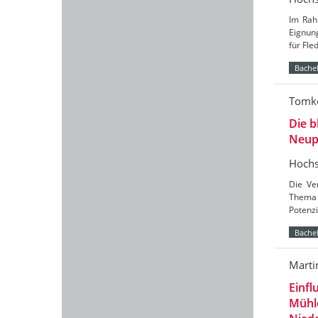
Im Rah
Eignun
für Fl
Bachel
Tomke
Die b
Neup
Hochs
Die Ve
Thema 
Potenzi
Bachel
Marti
Einfl
Mühl