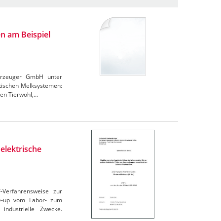
n am Beispiel
derzeuger GmbH unter
atischen Melksystemen:
den Tierwohl,…
elektrische
F-Verfahrensweise zur
le-up vom Labor- zum
industrielle Zwecke.