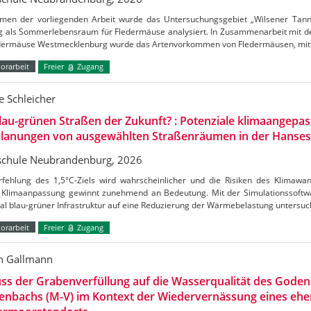
men der vorliegenden Arbeit wurde das Untersuchungsgebiet „Wilsener Tannen
g als Sommerlebensraum für Fledermäuse analysiert. In Zusammenarbeit mit de
edermäuse Westmecklenburg wurde das Artenvorkommen von Fledermäusen, mitt
orarbeit
Freier
Zugang
 Schleicher
lau-grünen Straßen der Zukunft? : Potenziale klimaangepas
lanungen von ausgewählten Straßenräumen in der Hanses
chule Neubrandenburg, 2026
rfehlung des 1,5°C-Ziels wird wahrscheinlicher und die Risiken des Klimaw
Klimaanpassung gewinnt zunehmend an Bedeutung. Mit der Simulationssoftw
al blau-grüner Infrastruktur auf eine Reduzierung der Wärmebelastung untersu
orarbeit
Freier
Zugang
n Gallmann
uss der Grabenverfüllung auf die Wasserqualität des Gode
enbachs (M-V) im Kontext der Wiedervernässung eines ehe