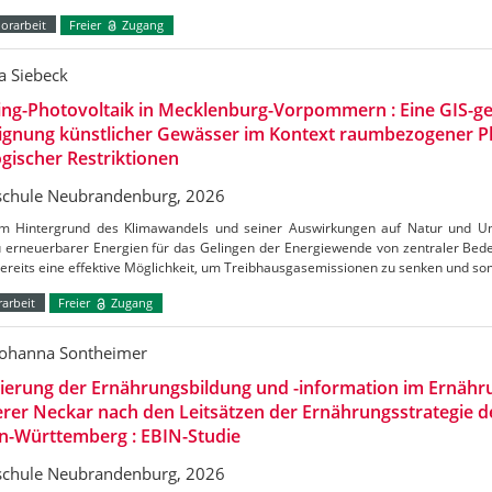
orarbeit
Freier
Zugang
a Siebeck
ing-Photovoltaik in Mecklenburg-Vorpommern : Eine GIS-ge
Eignung künstlicher Gewässer im Kontext raumbezogener 
gischer Restriktionen
chule Neubrandenburg, 2026
m Hintergrund des Klimawandels und seiner Auswirkungen auf Natur und Umw
 erneuerbarer Energien für das Gelingen der Energiewende von zentraler Bedeu
bereits eine effektive Möglichkeit, um Treibhausgasemissionen zu senken und s
arbeit
Freier
Zugang
Johanna Sontheimer
uierung der Ernährungsbildung und -information im Ernäh
erer Neckar nach den Leitsätzen der Ernährungsstrategie 
n-Württemberg : EBIN-Studie
chule Neubrandenburg, 2026