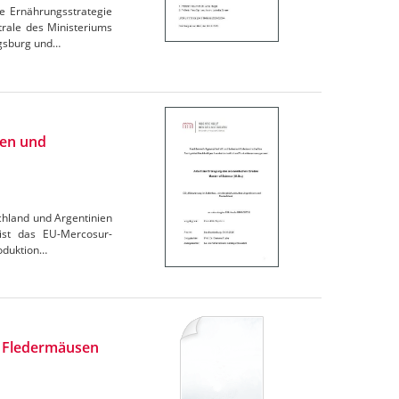
e Ernährungsstrategie
trale des Ministeriums
igsburg und…
ien und
chland und Argentinien
 ist das EU-Mercosur-
oduktion…
n Fledermäusen