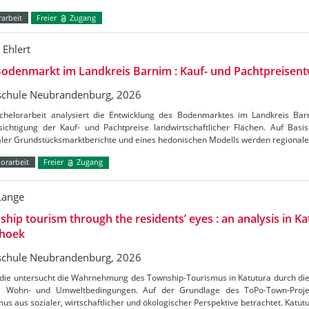
arbeit
Freier
Zugang
 Ehlert
odenmarkt im Landkreis Barnim : Kauf- und Pachtpreisent
chule Neubrandenburg, 2026
chelorarbeit analysiert die Entwicklung des Bodenmarktes im Landkreis Ba
ichtigung der Kauf- und Pachtpreise landwirtschaftlicher Flächen. Auf Basis 
aler Grundstücksmarktberichte und eines hedonischen Modells werden regional
orarbeit
Freier
Zugang
Lange
hip tourism through the residents’ eyes : an analysis in Ka
hoek
chule Neubrandenburg, 2026
udie untersucht die Wahrnehmung des Township-Tourismus in Katutura durch di
e Wohn- und Umweltbedingungen. Auf der Grundlage des ToPo-Town-Projek
us aus sozialer, wirtschaftlicher und ökologischer Perspektive betrachtet. Katutu