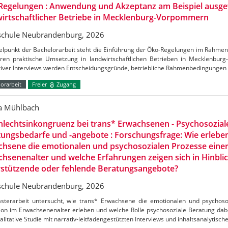
Regelungen : Anwendung und Akzeptanz am Beispiel ausge
irtschaftlicher Betriebe in Mecklenburg-Vorpommern
chule Neubrandenburg, 2026
telpunkt der Bachelorarbeit steht die Einführung der Öko-Regelungen im Rahm
ren praktische Umsetzung in landwirtschaftlichen Betrieben in Mecklenbu
ativer Interviews werden Entscheidungsgründe, betriebliche Rahmenbedingungen
orarbeit
Freier
Zugang
ca Mühlbach
lechtsinkongruenz bei trans* Erwachsenen - Psychosozial
ungsbedarfe und -angebote : Forschungsfrage: Wie erlebe
hsene die emotionalen und psychosozialen Prozesse einer
hsenenalter und welche Erfahrungen zeigen sich in Hinblic
rstützende oder fehlende Beratungsangebote?
chule Neubrandenburg, 2026
sterarbeit untersucht, wie trans* Erwachsene die emotionalen und psychoso
ion im Erwachsenenalter erleben und welche Rolle psychosoziale Beratung dabei
alitative Studie mit narrativ-leitfadengestützten Interviews und inhaltsanalytisch