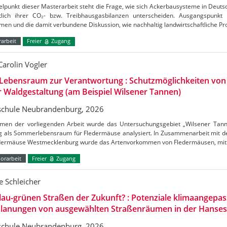
elpunkt dieser Masterarbeit steht die Frage, wie sich Ackerbausysteme in Deuts
htlich ihrer CO₂- bzw. Treibhausgasbilanzen unterscheiden. Ausgangspunkt
en und die damit verbundene Diskussion, wie nachhaltig landwirtschaftliche Pr
arbeit
Freier
Zugang
Carolin Vogler
Lebensraum zur Verantwortung : Schutzmöglichkeiten vo
r Waldgestaltung (am Beispiel Wilsener Tannen)
chule Neubrandenburg, 2026
men der vorliegenden Arbeit wurde das Untersuchungsgebiet „Wilsener Tannen
g als Sommerlebensraum für Fledermäuse analysiert. In Zusammenarbeit mit de
edermäuse Westmecklenburg wurde das Artenvorkommen von Fledermäusen, mitt
orarbeit
Freier
Zugang
 Schleicher
lau-grünen Straßen der Zukunft? : Potenziale klimaangepas
lanungen von ausgewählten Straßenräumen in der Hanses
chule Neubrandenburg, 2026