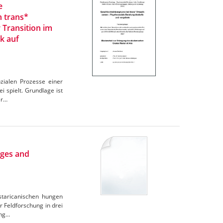
e
n trans*
 Transition im
k auf
zialen Prozesse einer
 spielt. Grundlage ist
er…
nges and
ostaricanischen hungen
r Feldforschung in drei
ung…