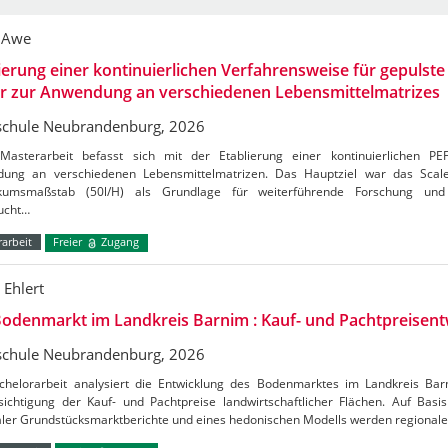
 Awe
ierung einer kontinuierlichen Verfahrensweise für gepulste 
er zur Anwendung an verschiedenen Lebensmittelmatrizes
chule Neubrandenburg, 2026
Masterarbeit befasst sich mit der Etablierung einer kontinuierlichen PE
ung an verschiedenen Lebensmittelmatrizen. Das Hauptziel war das Sca
kumsmaßstab (50l/H) als Grundlage für weiterführende Forschung und 
ucht…
arbeit
Freier
Zugang
 Ehlert
odenmarkt im Landkreis Barnim : Kauf- und Pachtpreisent
chule Neubrandenburg, 2026
chelorarbeit analysiert die Entwicklung des Bodenmarktes im Landkreis Ba
ichtigung der Kauf- und Pachtpreise landwirtschaftlicher Flächen. Auf Basis 
aler Grundstücksmarktberichte und eines hedonischen Modells werden regional