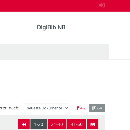
DigiBib NB
eren nach:
A-Z
Z-A
1-20
21-40
41-60