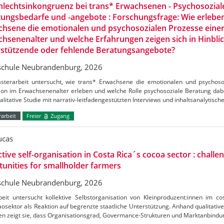
lechtsinkongruenz bei trans* Erwachsenen - Psychosozial
ungsbedarfe und -angebote : Forschungsfrage: Wie erlebe
hsene die emotionalen und psychosozialen Prozesse einer
hsenenalter und welche Erfahrungen zeigen sich in Hinblic
rstützende oder fehlende Beratungsangebote?
chule Neubrandenburg, 2026
sterarbeit untersucht, wie trans* Erwachsene die emotionalen und psychoso
ion im Erwachsenenalter erleben und welche Rolle psychosoziale Beratung dabei
alitative Studie mit narrativ-leitfadengestützten Interviews und inhaltsanalytisch
arbeit
Freier
Zugang
ucas
ctive self-organisation in Costa Rica´s cocoa sector : challe
unities for smallholder farmers
chule Neubrandenburg, 2026
beit untersucht kollektive Selbstorganisation von Kleinproduzent:innen im c
osektor als Reaktion auf begrenzte staatliche Unterstützung. Anhand qualitative
en zeigt sie, dass Organisationsgrad, Govermance-Strukturen und Marktanbind