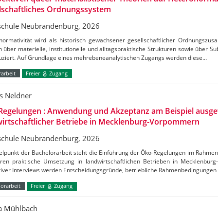
lschaftliches Ordnungssystem
chule Neubrandenburg, 2026
normativität wird als historisch gewachsener gesellschaftlicher Ordnungszus
h über materielle, institutionelle und alltagspraktische Strukturen sowie über S
uziert. Auf Grundlage eines mehrebeneanalytischen Zugangs werden diese…
arbeit
Freier
Zugang
s Neldner
Regelungen : Anwendung und Akzeptanz am Beispiel ausge
irtschaftlicher Betriebe in Mecklenburg-Vorpommern
chule Neubrandenburg, 2026
telpunkt der Bachelorarbeit steht die Einführung der Öko-Regelungen im Rahm
ren praktische Umsetzung in landwirtschaftlichen Betrieben in Mecklenbu
ativer Interviews werden Entscheidungsgründe, betriebliche Rahmenbedingungen
orarbeit
Freier
Zugang
ca Mühlbach