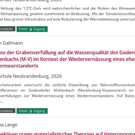
rfehlung des 1,5°C-Ziels wird wahrscheinlicher und die Risiken des Klimaw
Klimaanpassung gewinnt zunehmend an Bedeutung. Mit der Simulationssoftw
al blau-grüner Infrastruktur auf eine Reduzierung der Wärmebelastung untersu
orarbeit
Freier
Zugang
n Gallmann
uss der Grabenverfüllung auf die Wasserqualität des Gode
enbachs (M-V) im Kontext der Wiedervernässung eines ehe
ermoorstandorts
chule Neubrandenburg, 2026
chelorarbeit untersucht die zeitliche Entwicklung von Nährstoffkonzentrat
tdifferenzen im Godendorfer Mühlenbach (Mecklenburg-Vorpommern) 
verfüllungen zur Wiedervernässung eines Niedermoorstandorts. Auf Basis
n…
orarbeit
Freier
Zugang
a Lange
ektiven queer-materialistischer Theorien auf Heteronormat