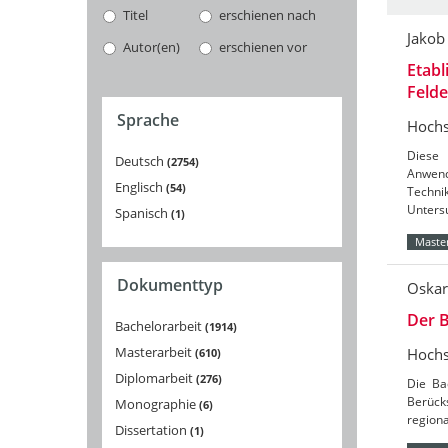
Titel
erschienen nach
Jakob
Autor(en)
erschienen vor
Etabl
Feld
Sprache
Hochs
Diese 
Deutsch
2754
Anwend
Englisch
54
Techni
Unters
Spanisch
1
Master
Dokumenttyp
Oskar
Der B
Bachelorarbeit
1914
Masterarbeit
Hochs
610
Diplomarbeit
276
Die Ba
Berücks
Monographie
6
region
Dissertation
1