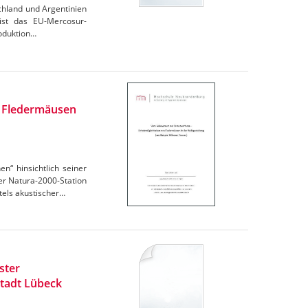
chland und Argentinien
 ist das EU-Mercosur-
oduktion…
n Fledermäusen
“ hinsichtlich seiner
r Natura-2000-Station
els akustischer…
ster
tadt Lübeck