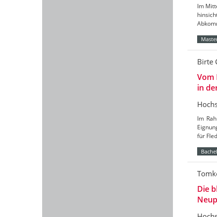
Im Mitt
hinsic
Abkomm
Master
Birte 
Vom 
in de
Hochs
Im Rah
Eignun
für Fl
Bachel
Tomke
Die b
Neup
Hochs