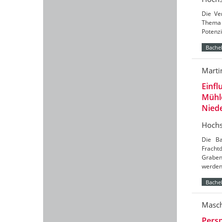
Die Ve
Thema 
Potenzi
Bachel
Marti
Einfl
Mühl
Nied
Hochs
Die Ba
Frach
Graben
werde
Bachel
Masch
Persp