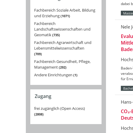
dabei 
Fachbereich Soziale Arbeit, Bildung
Master
und Erziehung
1071
Fachbereich
Nele 
Landschaftswissenschaften und
Geomatik
735
Eval
Mittl
Fachbereich Agrarwirtschaft und
Lebensmittelwissenschaften
Bade
709
Hochs
Fachbereich Gesundheit, Pflege,
Management
292
Baden-
verabs
Andere Einrichtungen
1
für Er
Bachel
Zugang
Hans-
frei zugänglich (Open Access)
CO₂-B
2808
Deut
Hochs