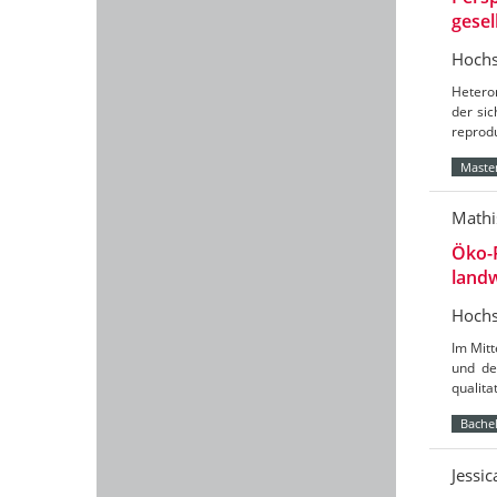
gesel
Hochs
Hetero
der sic
reprod
Master
Mathi
Öko-
landw
Hochs
Im Mit
und de
qualit
Bachel
Jessi