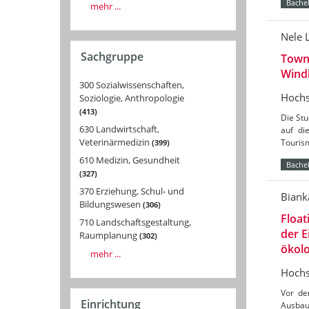
Bachel
mehr ...
Nele 
Sachgruppe
Towns
Wind
300 Sozialwissenschaften,
Hochs
Soziologie, Anthropologie
413
Die St
630 Landwirtschaft,
auf di
Veterinärmedizin
Tourism
399
610 Medizin, Gesundheit
Bachel
327
370 Erziehung, Schul- und
Biank
Bildungswesen
306
Float
710 Landschaftsgestaltung,
der 
Raumplanung
302
ökolo
mehr ...
Hochs
Vor de
Einrichtung
Ausbau