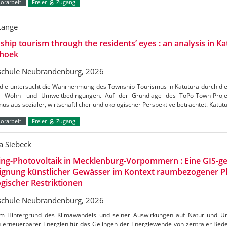
orarbeit
Freier
Zugang
Lange
hip tourism through the residents’ eyes : an analysis in Ka
hoek
chule Neubrandenburg, 2026
udie untersucht die Wahrnehmung des Township-Tourismus in Katutura durch di
e Wohn- und Umweltbedingungen. Auf der Grundlage des ToPo-Town-Projek
us aus sozialer, wirtschaftlicher und ökologischer Perspektive betrachtet. Katutu
orarbeit
Freier
Zugang
a Siebeck
ing-Photovoltaik in Mecklenburg-Vorpommern : Eine GIS-ge
Eignung künstlicher Gewässer im Kontext raumbezogener 
gischer Restriktionen
chule Neubrandenburg, 2026
m Hintergrund des Klimawandels und seiner Auswirkungen auf Natur und Umw
 erneuerbarer Energien für das Gelingen der Energiewende von zentraler Bedeu