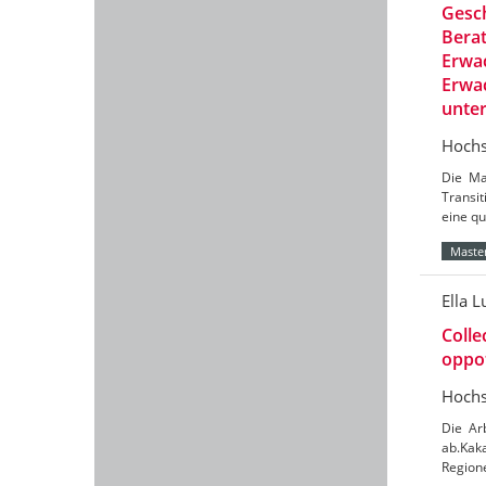
Gesch
Berat
Erwac
Erwac
unte
Hochs
Die Ma
Transit
eine qu
Master
Ella L
Colle
oppot
Hochs
Die Ar
ab.Kaka
Region