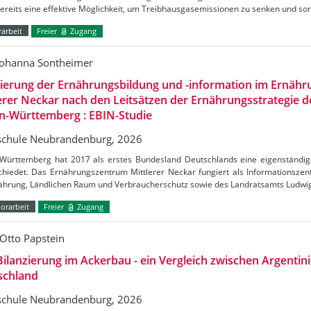
bereits eine effektive Möglichkeit, um Treibhausgasemissionen zu senken und s
arbeit
Freier
Zugang
Johanna Sontheimer
uierung der Ernährungsbildung und -information im Ernäh
erer Neckar nach den Leitsätzen der Ernährungsstrategie 
n-Württemberg : EBIN-Studie
chule Neubrandenburg, 2026
Württemberg hat 2017 als erstes Bundesland Deutschlands eine eigenständig
chiedet. Das Ernährungszentrum Mittlerer Neckar fungiert als Informationszen
nährung, Ländlichen Raum und Verbraucherschutz sowie des Landratsamts Ludw
orarbeit
Freier
Zugang
Otto Papstein
ilanzierung im Ackerbau - ein Vergleich zwischen Argentin
schland
chule Neubrandenburg, 2026