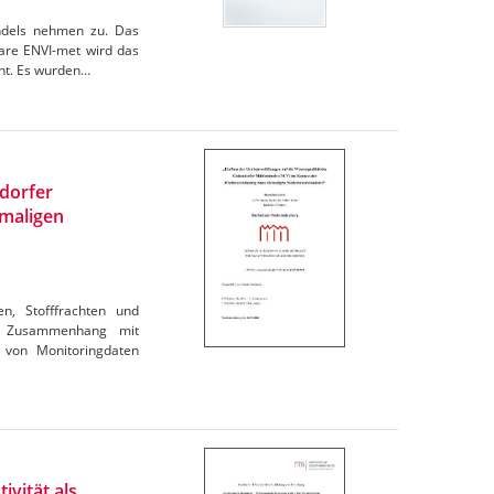
andels nehmen zu. Das
are ENVI-met wird das
cht. Es wurden…
ndorfer
maligen
en, Stofffrachten und
im Zusammenhang mit
 von Monitoringdaten
ivität als