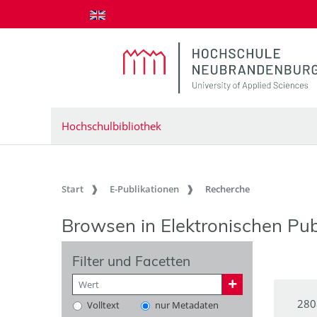
zum Inhalt springen
Hochschulbibliothek
Start
E-Publikationen
Recherche
Browsen in Elektronischen Pub
Filter und Facetten
280
Volltext
nur Metadaten