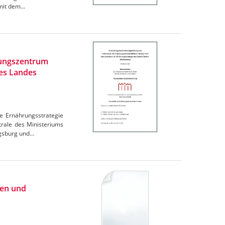
omit dem…
rungszentrum
des Landes
e Ernährungsstrategie
trale des Ministeriums
igsburg und…
ien und