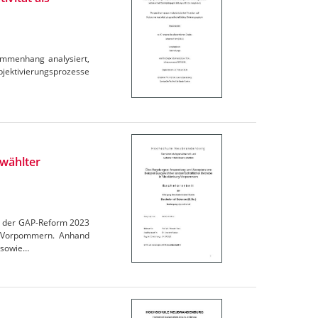
ammenhang analysiert,
ubjektivierungsprozesse
wählter
en der GAP-Reform 2023
rg-Vorpommern. Anhand
 sowie…