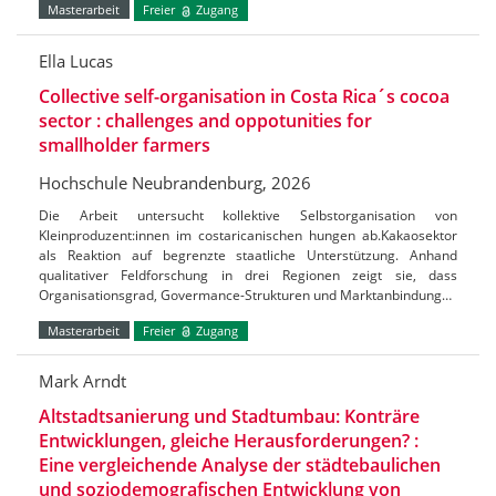
Masterarbeit
Freier
Zugang
Ella Lucas
Collective self-organisation in Costa Rica´s cocoa
sector : challenges and oppotunities for
smallholder farmers
Hochschule Neubrandenburg, 2026
Die Arbeit untersucht kollektive Selbstorganisation von
Kleinproduzent:innen im costaricanischen hungen ab.Kakaosektor
als Reaktion auf begrenzte staatliche Unterstützung. Anhand
qualitativer Feldforschung in drei Regionen zeigt sie, dass
Organisationsgrad, Govermance-Strukturen und Marktanbindung…
Masterarbeit
Freier
Zugang
Mark Arndt
Altstadtsanierung und Stadtumbau: Konträre
Entwicklungen, gleiche Herausforderungen? :
Eine vergleichende Analyse der städtebaulichen
und soziodemografischen Entwicklung von