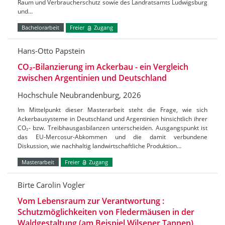
Raum und Verbraucherschutz sowie des Landratsamts Ludwigsburg
und…
Bachelorarbeit
Freier
Zugang
Hans-Otto Papstein
CO₂-Bilanzierung im Ackerbau - ein Vergleich
zwischen Argentinien und Deutschland
Hochschule Neubrandenburg, 2026
Im Mittelpunkt dieser Masterarbeit steht die Frage, wie sich
Ackerbausysteme in Deutschland und Argentinien hinsichtlich ihrer
CO₂- bzw. Treibhausgasbilanzen unterscheiden. Ausgangspunkt ist
das EU-Mercosur-Abkommen und die damit verbundene
Diskussion, wie nachhaltig landwirtschaftliche Produktion…
Masterarbeit
Freier
Zugang
Birte Carolin Vogler
Vom Lebensraum zur Verantwortung :
Schutzmöglichkeiten von Fledermäusen in der
Waldgestaltung (am Beispiel Wilsener Tannen)