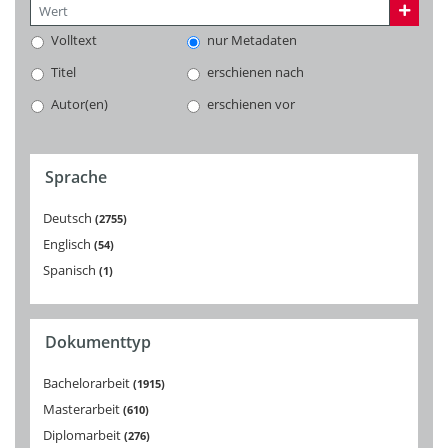
Volltext
nur Metadaten
Titel
erschienen nach
Autor(en)
erschienen vor
Sprache
Deutsch
2755
Englisch
54
Spanisch
1
Dokumenttyp
Bachelorarbeit
1915
Masterarbeit
610
Diplomarbeit
276