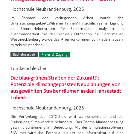
Hochschule Neubrandenburg, 2026
Im Rahmen der vorliegenden Arbeit wurde das
Untersuchungsgebiet „Wilsener Tannen“ hinsichtlich seiner Eignung
als Sommerlebensraum für Fledermäuse analysiert. In
Zusammenarbeit mit der Natura-2000-Station für Fledermäuse
Westmecklenburg wurde das Artenvorkommen von Fledermäusen,
mittels akustischer…
Bachelorarbeit
Freier
Zugang
Tomke Schleicher
Die blau-grünen Straßen der Zukunft? :
Potenziale klimaangepasster Neuplanungen von
ausgewählten Straßenräumen in der Hansestadt
Lübeck
Hochschule Neubrandenburg, 2026
Die Verfehlung des 1,5°C-Ziels wird wahrscheinlicher und die
Risiken des Klimawandels nehmen zu. Das Thema Klimaanpassung
gewinnt zunehmend an Bedeutung. Mit der Simulationssoftware
ENVI-met wird das Potenzial blau-grüner Infrastruktur auf eine